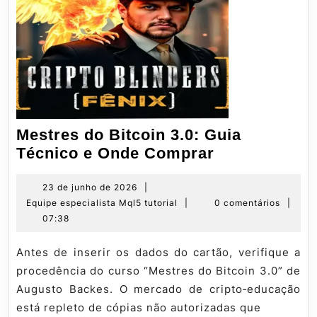
Mestres do Bitcoin 3.0: Guia
Mestres
Técnico e Onde Comprar
do
Bitcoin
23
23 de junho de 2026
|
de
Equipe
Equipe especialista Mql5 tutorial
|
0 comentários
|
3.0:
junho
especialista
07:38
Guia
de
Mql5
Técnico
2026
tutorial
Antes de inserir os dados do cartão, verifique a
e
procedência do curso “Mestres do Bitcoin 3.0” de
Onde
Augusto Backes. O mercado de cripto‑educação
Comprar
está repleto de cópias não autorizadas que