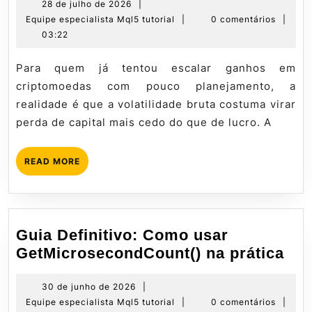
problemas
28
28 de julho de 2026
|
de
Equipe
Equipe especialista Mql5 tutorial
|
0 comentários
|
do
julho
especialista
03:22
Bitcoin
de
Mql5
com
2026
tutorial
Para quem já tentou escalar ganhos em
Mestres
criptomoedas com pouco planejamento, a
do
realidade é que a volatilidade bruta costuma virar
Bitcoin
perda de capital mais cedo do que de lucro. A
READ
READ MORE
MORE
Guia Definitivo: Como usar
Gui
GetMicrosecondCount() na prática
Def
Co
30
30 de junho de 2026
|
de
Equipe
Equipe especialista Mql5 tutorial
|
0 comentários
|
usa