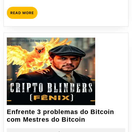
READ
READ MORE
MORE
Enfrente 3 problemas do Bitcoin
Enfrente
com Mestres do Bitcoin
3