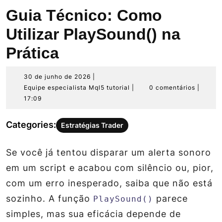
Guia Técnico: Como
Utilizar PlaySound() na
Prática
30
30 de junho de 2026
|
de
Equipe
Equipe especialista Mql5 tutorial
|
0 comentários
|
junho
especialista
17:09
de
Mql5
2026
tutorial
Categories:
Estratégias Trader
Se você já tentou disparar um alerta sonoro
em um script e acabou com silêncio ou, pior,
com um erro inesperado, saiba que não está
sozinho. A função
parece
PlaySound()
simples, mas sua eficácia depende de