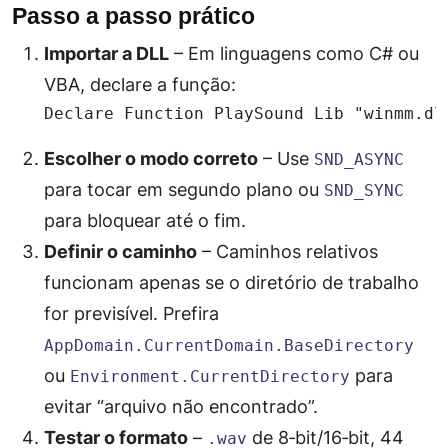
Passo a passo prático
Importar a DLL
– Em linguagens como C# ou
VBA, declare a função:
Declare Function PlaySound Lib "winmm.dl
Escolher o modo correto
– Use
SND_ASYNC
para tocar em segundo plano ou
SND_SYNC
para bloquear até o fim.
Definir o caminho
– Caminhos relativos
funcionam apenas se o diretório de trabalho
for previsível. Prefira
AppDomain.CurrentDomain.BaseDirectory
ou
para
Environment.CurrentDirectory
evitar “arquivo não encontrado”.
Testar o formato
–
de 8‑bit/16‑bit, 44
.wav