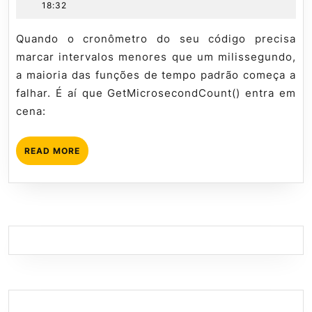
junho
especialista
18:32
Get
de
Mql5
na
2026
tutorial
Quando o cronômetro do seu código precisa
prá
marcar intervalos menores que um milissegundo,
a maioria das funções de tempo padrão começa a
falhar. É aí que GetMicrosecondCount() entra em
cena:
READ
READ MORE
MORE