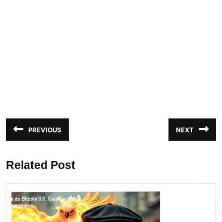
Navegação
PREVIOUS
NEXT
Post
Próximo
de
anterior:
post:
Post
Related Post