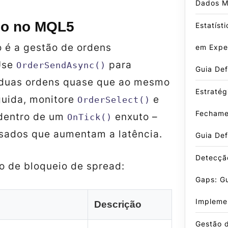
Dados M
do no MQL5
Estatíst
o é a gestão de ordens
em Exper
Use
para
OrderSendAsync()
Guia Def
 duas ordens quase que ao mesmo
Estratég
uida, monitore
e
OrderSelect()
Fechame
entro de um
enxuto –
OnTick()
esados que aumentam a latência.
Guia Def
Detecçã
o de bloqueio de spread:
Gaps: G
Impleme
Descrição
Gestão d