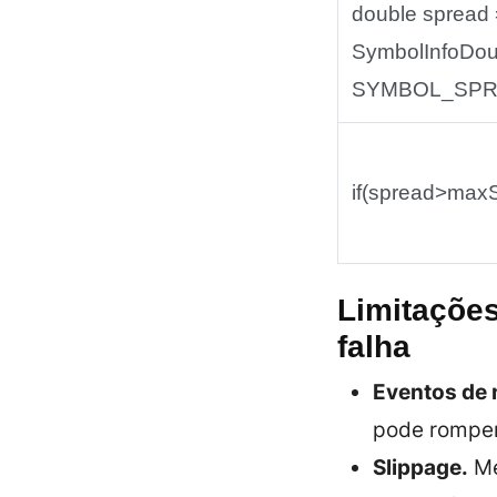
double spread 
SymbolInfoDou
SYMBOL_SPREA
if(spread>maxS
Limitações
falha
Eventos de 
pode romper
Slippage.
M