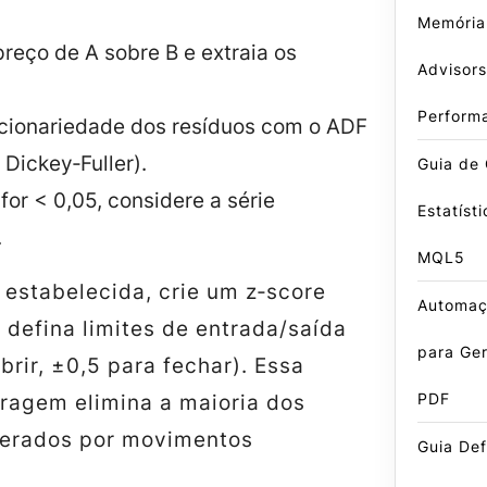
Memória
reço de A sobre B e extraia os
Advisors
Perform
acionariedade dos resíduos com o ADF
Dickey‑Fuller).
Guia de 
 for < 0,05, considere a série
Estatíst
.
MQL5
 estabelecida, crie um z‑score
Automaç
 defina limites de entrada/saída
para Ger
abrir, ±0,5 para fechar). Essa
PDF
tragem elimina a maioria dos
 gerados por movimentos
Guia Def