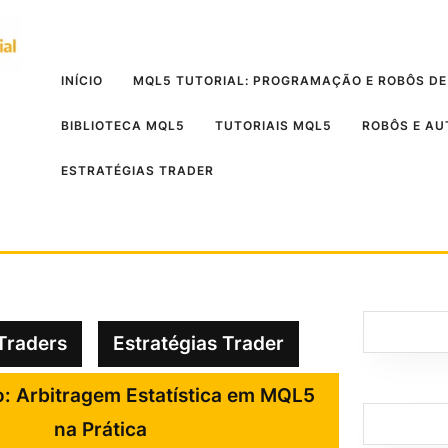
INÍCIO
MQL5 TUTORIAL: PROGRAMAÇÃO E ROBÔS DE
BIBLIOTECA MQL5
TUTORIAIS MQL5
ROBÔS E A
ESTRATÉGIAS TRADER
Traders
Estratégias Trader
o: Arbitragem Estatística em MQL5
na Prática