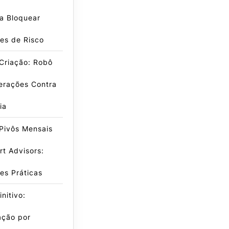
a Bloquear
es de Risco
Criação: Robô
erações Contra
ia
Pivôs Mensais
t Advisors:
es Práticas
nitivo:
ação por