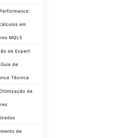
 Performance:
cálculos em
ores MQL5
ção de Expert
 Guia de
ance Técnica
 Otimização de
res
lizados
amento de