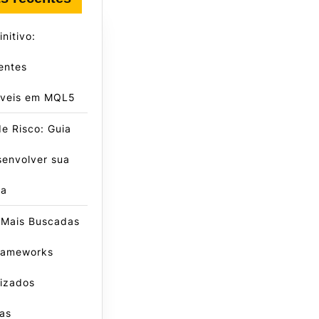
nitivo:
entes
záveis em MQL5
e Risco: Guia
senvolver sua
ca
 Mais Buscadas
rameworks
lizados
as