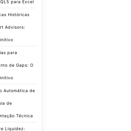
QL5 para Excel
icas Históricas
t Advisors:
initivo
ias para
nto de Gaps: O
initivo
o Automática de
uia de
ntação Técnica
e Liquidez: