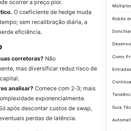
e ocorrer a preço pior.
Múltiplo
tico.
O coeficiente de hedge muda
Robôs d
tempo; sem recalibração diária, a
Donchian
erde eficiência.
Desenvo
o
Como Pr
duas corretoras?
Não
ente, mas diversificar reduz risco de
Entradas
capital.
Continu
es analisar?
Comece com 2‑3; mais
Tendênc
omplexidade exponencialmente.
Guia Té
Só após descontar custos de swap,
ventuais perdas de latência.
Automati