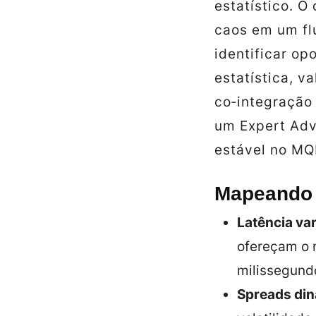
estatístico. O
caos em um fl
identificar op
estatística, v
co‑integração 
um Expert Adv
estável no MQ
Mapeando a
Latência var
ofereçam o 
milissegund
Spreads din