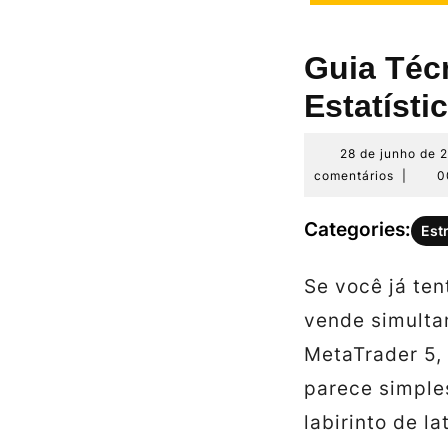
Guia Téc
Estatísti
28 de junho de 
comentários
|
0
Categories:
Est
Se você já te
vende simulta
MetaTrader 5,
parece simple
labirinto de l