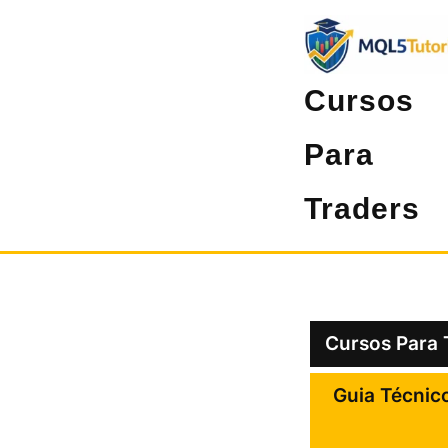
Pular
para
o
Cursos
conteúdo
Para
Traders
Cursos Para 
Guia Técnic