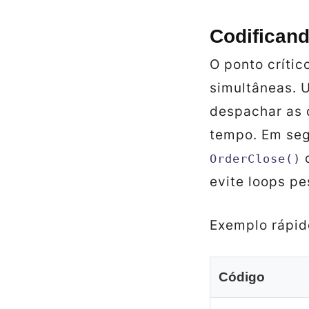
Codifican
O ponto crític
simultâneas. 
despachar as
tempo. Em seg
d
OrderClose()
evite loops p
Exemplo rápid
Código