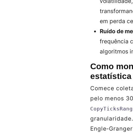
volatilidade,
transforman
em perda ce
Ruído de me
frequência 
algoritmos 
Como mont
estatística
Comece coleta
pelo menos 30
CopyTicksRang
granularidade.
Engle‑Granger