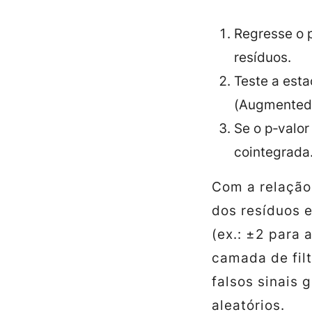
Regresse o p
resíduos.
Teste a est
(Augmented 
Se o p‑valor
cointegrada
Com a relação
dos resíduos e
(ex.: ±2 para 
camada de fil
falsos sinais
aleatórios.