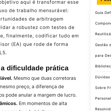
 objetivo aqui é transformar esse
uxo de trabalho mensurável:
Guia Defi
ortunidades de arbitragem
Compon
alidar a robustez com testes de
Reutili
e, finalmente, codificar tudo em
isor (EA) que rode de forma
Gestão d
L5.
para De
Bibliote
 dificuldade prática
Dúvidas
iável.
Mesmo que duas corretoras
mesmo preço, a diferença de
Sobre F
os pode anular a margem de lucro.
Persona
âmicos.
Em momentos de alta
Resolvid