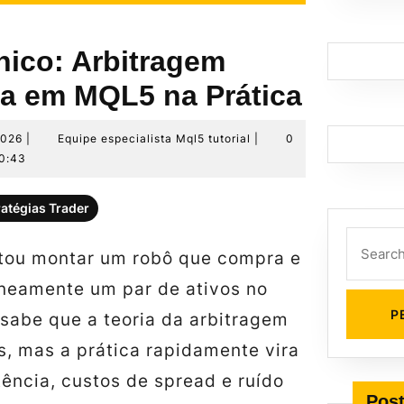
nico: Arbitragem
ca em MQL5 na Prática
28
Equipe
2026
|
Equipe especialista Mql5 tutorial
|
0
de
especialista
0:43
junho
Mql5
de
tutorial
ratégias Trader
2026
Search
ntou montar um robô que compra e
for:
neamente um par de ativos no
 sabe que a teoria da arbitragem
s, mas a prática rapidamente vira
atência, custos de spread e ruído
Post