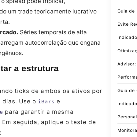
 o spread pode triplicar,
do um trade teoricamente lucrativo
Guia de
rta.
Evite Re
rcado.
Séries temporais de alta
Indicad
carregam autocorrelação que engana
Otimiza
ingênuos.
Advisor:
ar a estrutura
Perform
ndo ticks de ambos os ativos por
Guia de
 dias. Use o
e
iBars
Indicado
para garantir a mesma
e
Persona
 Em seguida, aplique o teste de
Monitor
: