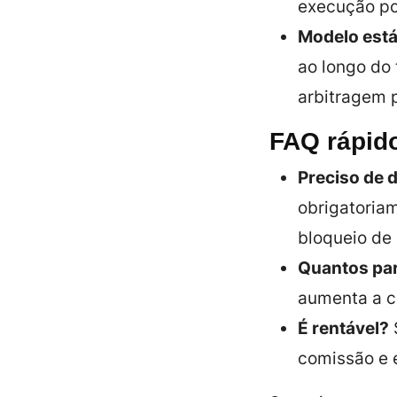
execução pod
Modelo está
ao longo do 
arbitragem p
FAQ rápid
Preciso de 
obrigatoriam
bloqueio de 
Quantos par
aumenta a c
É rentável?
comissão e e