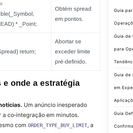
=
Obtém spread
Guia par
ble(_Symbol,
em pontos.
Operaçõ
D) * _Point;
Guia de 
Abortar se
para Op
pread) return;
exceder limite
pré‑definido.
Tendênc
Guia de 
 e onde a estratégia
em Exper
Aplicaçõ
notícias.
Um anúncio inesperado
Guia Defi
 a co‑integração em minutos.
esmo com
, a
ORDER_TYPE_BUY_LIMIT
Confirm