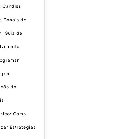
s Candles
e Canais de
: Guia de
lvimento
ogramar
 por
ação da
ia
cnico: Como
zar Estratégias