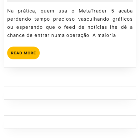
de
Mql5
no
2026
tutorial
Na prática, quem usa o MetaTrader 5 acaba
MQL5
perdendo tempo precioso vasculhando gráficos
ou esperando que o feed de notícias lhe dê a
chance de entrar numa operação. A maioria
READ
READ MORE
MORE