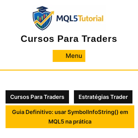
Pular
para
o
conteúdo
Cursos Para Traders
Menu
Menu
Cursos Para Traders
Estratégias Trader
Guia Definitivo: usar SymbolInfoString() em
MQL5 na prática