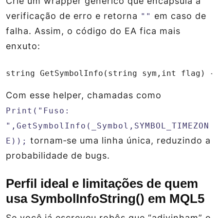
Crie um wrapper genérico que encapsula a
verificação de erro e retorna
em caso de
""
falha. Assim, o código do EA fica mais
enxuto:
string GetSymbolInfo(string sym,int flag) {
Com esse helper, chamadas como
Print("Fuso:
",GetSymbolInfo(_Symbol,SYMBOL_TIMEZON
tornam‑se uma linha única, reduzindo a
E));
probabilidade de bugs.
Perfil ideal e limitações de quem
usa SymbolInfoString() em MQL5
Se você já escreveu robôs que “adivinham” o