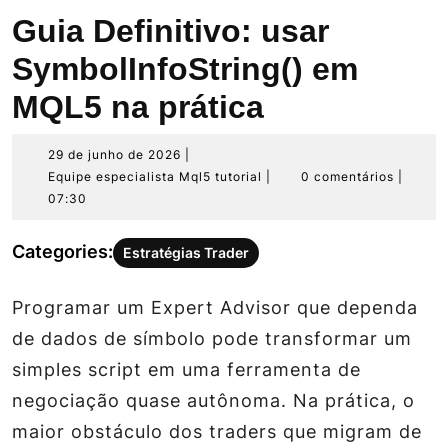
Guia Definitivo: usar
SymbolInfoString() em
MQL5 na prática
29
29 de junho de 2026
|
de
Equipe
Equipe especialista Mql5 tutorial
|
0 comentários
|
junho
especialista
07:30
de
Mql5
2026
tutorial
Categories:
Estratégias Trader
Programar um Expert Advisor que dependa
de dados de símbolo pode transformar um
simples script em uma ferramenta de
negociação quase autônoma. Na prática, o
maior obstáculo dos traders que migram de