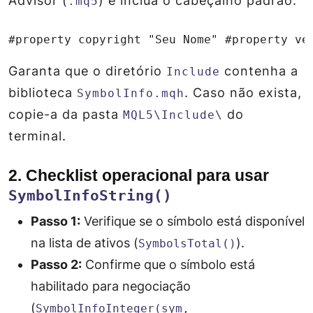
Advisor (
) e inclua o cabeçalho padrão:
.mq5
#property copyright "Seu Nome" #property ve
Garanta que o diretório
contenha a
Include
biblioteca
. Caso não exista,
SymbolInfo.mqh
copie-a da pasta
do
MQL5\Include\
terminal.
2. Checklist operacional para usar
SymbolInfoString()
Passo 1:
Verifique se o símbolo está disponível
na lista de ativos (
).
SymbolsTotal()
Passo 2:
Confirme que o símbolo está
habilitado para negociação
(
SymbolInfoInteger(sym,