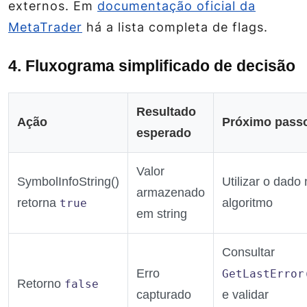
externos. Em
documentação oficial da
MetaTrader
há a lista completa de flags.
4. Fluxograma simplificado de decisão
Resultado
Ação
Próximo pass
esperado
Valor
SymbolInfoString()
Utilizar o dado
armazenado
retorna
algoritmo
true
em string
Consultar
Erro
GetLastError
Retorno
false
capturado
e validar