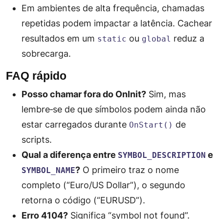
Em ambientes de alta frequência, chamadas
repetidas podem impactar a latência. Cachear
resultados em um
ou
reduz a
static
global
sobrecarga.
FAQ rápido
Posso chamar fora do OnInit?
Sim, mas
lembre‑se de que símbolos podem ainda não
estar carregados durante
de
OnStart()
scripts.
Qual a diferença entre
e
SYMBOL_DESCRIPTION
?
O primeiro traz o nome
SYMBOL_NAME
completo (“Euro/US Dollar”), o segundo
retorna o código (“EURUSD”).
Erro 4104?
Significa “symbol not found”.