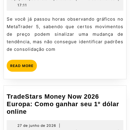
no
julho
especialista
17:11
MQL5:
de
Mql5
Guia
2026
tutorial
Se você já passou horas observando gráficos no
Completo
MetaTrader 5, sabendo que certos movimentos
de preço podem sinalizar uma mudança de
tendência, mas não consegue identificar padrões
de consolidação com
READ
READ MORE
MORE
TradeStars Money Now 2026
Europa: Como ganhar seu 1º dólar
TradeStars
online
Money
Now
27
27 de junho de 2026
|