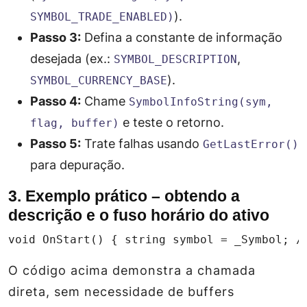
).
SYMBOL_TRADE_ENABLED)
Passo 3:
Defina a constante de informação
desejada (ex.:
,
SYMBOL_DESCRIPTION
).
SYMBOL_CURRENCY_BASE
Passo 4:
Chame
SymbolInfoString(sym,
e teste o retorno.
flag, buffer)
Passo 5:
Trate falhas usando
GetLastError()
para depuração.
3. Exemplo prático – obtendo a
descrição e o fuso horário do ativo
void OnStart() { string symbol = _Symbol; /
O código acima demonstra a chamada
direta, sem necessidade de buffers