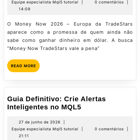
de
Equipe
Equipe especialista Mql5 tutorial
|
0 comentários
|
2026
junho
especialista
14:09
Europa:
de
Mql5
Como
2026
tutorial
O Money Now 2026 – Europa da TradeStars
ganhar
aparece como a promessa de quem ainda não
seu
sabe como ganhar dinheiro em dólar. A busca
1º
“Money Now TradeStars vale a pena”
dólar
online
READ
READ MORE
MORE
Guia Definitivo: Crie Alertas
Guia
Inteligentes no MQL5
Definitivo:
Crie
27
27 de junho de 2026
|
de
Equipe
Equipe especialista Mql5 tutorial
|
0 comentários
|
Alertas
junho
especialista
21:11
Inteligentes