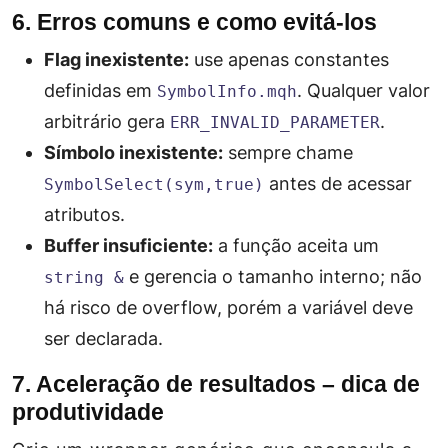
6. Erros comuns e como evitá‑los
Flag inexistente:
use apenas constantes
definidas em
. Qualquer valor
SymbolInfo.mqh
arbitrário gera
.
ERR_INVALID_PARAMETER
Símbolo inexistente:
sempre chame
antes de acessar
SymbolSelect(sym,true)
atributos.
Buffer insuficiente:
a função aceita um
e gerencia o tamanho interno; não
string &
há risco de overflow, porém a variável deve
ser declarada.
7. Aceleração de resultados – dica de
produtividade