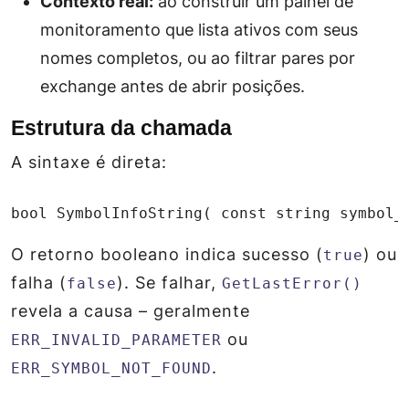
Contexto real:
ao construir um painel de
monitoramento que lista ativos com seus
nomes completos, ou ao filtrar pares por
exchange antes de abrir posições.
Estrutura da chamada
A sintaxe é direta:
bool SymbolInfoString( const string symbol_
O retorno booleano indica sucesso (
) ou
true
falha (
). Se falhar,
false
GetLastError()
revela a causa – geralmente
ou
ERR_INVALID_PARAMETER
.
ERR_SYMBOL_NOT_FOUND