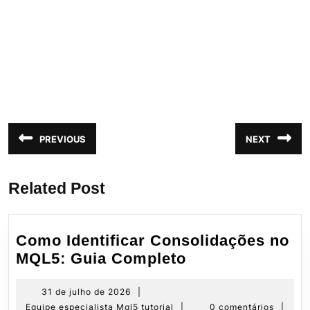
Navegação
PREVIOUS
NEXT
Post
Próximo
de
anterior:
post:
Post
Related Post
Como Identificar Consolidações no
Como
MQL5: Guia Completo
Identificar
Consolidações
31
31 de julho de 2026
|
de
Equipe
Equipe especialista Mql5 tutorial
|
0 comentários
|