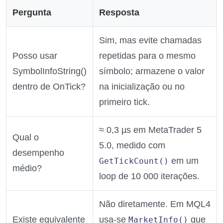
Pergunta
Resposta
Sim, mas evite chamadas
Posso usar
repetidas para o mesmo
SymbolInfoString()
símbolo; armazene o valor
dentro de OnTick?
na inicialização ou no
primeiro tick.
≈ 0,3 µs em MetaTrader 5
Qual o
5.0, medido com
desempenho
em um
GetTickCount()
médio?
loop de 10 000 iterações.
Não diretamente. Em MQL4
Existe equivalente
usa‑se
que
MarketInfo()