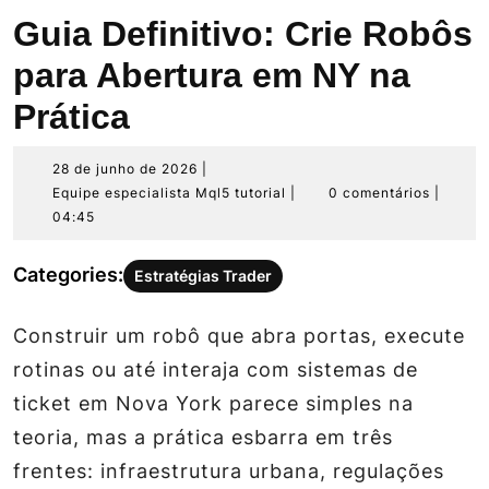
Guia Definitivo: Crie Robôs
para Abertura em NY na
Prática
28
28 de junho de 2026
|
de
Equipe
Equipe especialista Mql5 tutorial
|
0 comentários
|
junho
especialista
04:45
de
Mql5
2026
tutorial
Categories:
Estratégias Trader
Construir um robô que abra portas, execute
rotinas ou até interaja com sistemas de
ticket em Nova York parece simples na
teoria, mas a prática esbarra em três
frentes: infraestrutura urbana, regulações