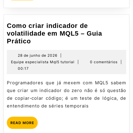
MORE
Como criar indicador de
volatilidade em MQL5 – Guia
Como
Prático
criar
indicador
28
28 de junho de 2026
|
de
Equipe
Equipe especialista Mql5 tutorial
|
0 comentários
|
de
junho
especialista
00:17
volatilidade
de
Mql5
em
2026
tutorial
Programadores que já mexem com MQL5 sabem
MQL5
que criar um indicador do zero não é só questão
–
de copiar‑colar código; é um teste de lógica, de
Guia
entendimento de séries temporais
Prático
READ
READ MORE
MORE