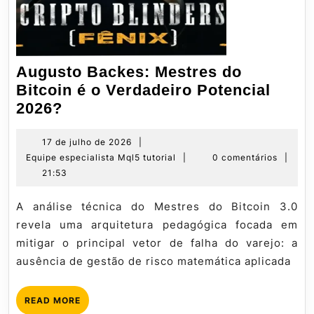
Augusto Backes: Mestres do
Bitcoin é o Verdadeiro Potencial
Augusto
2026?
Backes:
Mestres
17
17 de julho de 2026
|
de
Equipe
Equipe especialista Mql5 tutorial
|
0 comentários
|
do
julho
especialista
21:53
Bitcoin
de
Mql5
é
2026
tutorial
A análise técnica do Mestres do Bitcoin 3.0
o
revela uma arquitetura pedagógica focada em
Verdadeiro
mitigar o principal vetor de falha do varejo: a
Potencial
ausência de gestão de risco matemática aplicada
2026?
READ
READ MORE