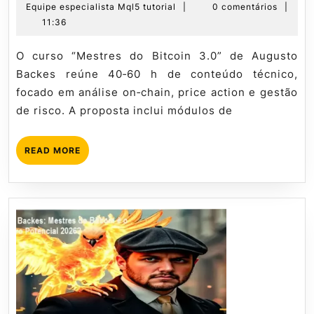
de
Equipe
Equipe especialista Mql5 tutorial
|
0 comentários
|
3.0
junho
especialista
11:36
–
de
Mql5
Como
2026
tutorial
O curso “Mestres do Bitcoin 3.0” de Augusto
Evitar
Backes reúne 40‑60 h de conteúdo técnico,
Perdas
focado em análise on‑chain, price action e gestão
em
de risco. A proposta inclui módulos de
Cripto
–
READ
READ MORE
Curso
MORE
Definitivo