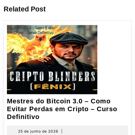
Post
Related Post
Mestres do Bitcoin 3.0 – Como
Evitar Perdas em Cripto – Curso
Mestres
Definitivo
do
Bitcoin
25
25 de junho de 2026
|