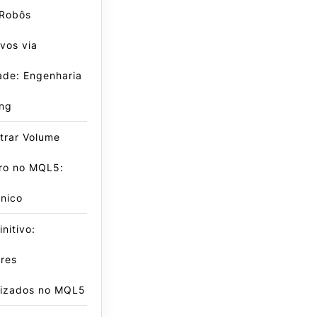
 Robôs
vos via
dade: Engenharia
ing
trar Volume
iro no MQL5:
nico
nitivo:
res
lizados no MQL5