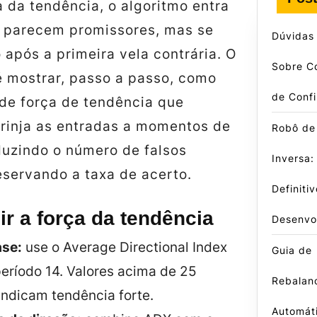
a da tendência, o algoritmo entra
 parecem promissores, mas se
Dúvidas
após a primeira vela contrária. O
Sobre Co
é mostrar, passo a passo, como
de Conf
o de força de tendência que
trinja as entradas a momentos de
Robô de
duzindo o número de falsos
Inversa:
eservando a taxa de acerto.
Definiti
 a força da tendência
Desenvo
ase:
use o Average Directional Index
Guia de
eríodo 14. Valores acima de 25
Rebalan
indicam tendência forte.
Automáti