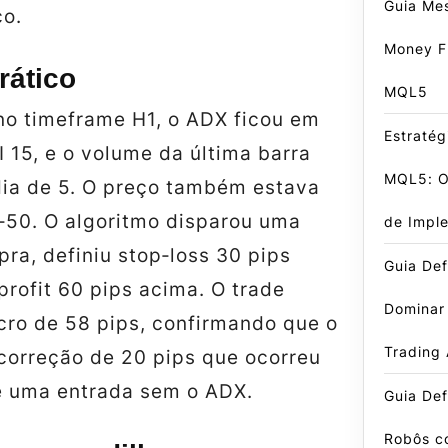
Guia Me
co.
Money F
rático
MQL5
o timeframe H1, o ADX ficou em
Estratég
I 15, e o volume da última barra
MQL5: O 
édia de 5. O preço também estava
50. O algoritmo disparou uma
de Impl
ra, definiu stop‑loss 30 pips
Guia Def
profit 60 pips acima. O trade
Dominar
cro de 58 pips, confirmando que o
Trading
a correção de 20 pips que ocorreu
e uma entrada sem o ADX.
Guia Def
Robôs c