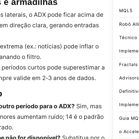
 e armadilhas
MQL5
 laterais, o ADX pode ficar acima de
Robô All
m direção clara, gerando entradas
Técnico 
extrema (ex.: notícias) pode inflar o
Impleme
nando o filtro.
Fractals
 períodos curtos pode superestimar a
empre valide em 2‑3 anos de dados.
Advisors
Definiti
o
Impleme
outro período para o ADX?
Sim, mas
nores aumentam ruído; 14 é o padrão
Guia MQ
rado.
o Accele
e não for disponível?
Substitua por o