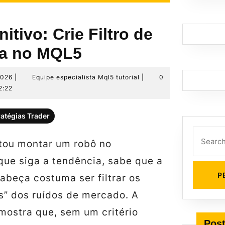
nitivo: Crie Filtro de
ia no MQL5
27
Equipe
2026
|
Equipe especialista Mql5 tutorial
|
0
de
especialista
2:22
junho
Mql5
de
tutorial
ratégias Trader
2026
Search
ntou montar um robô no
for:
que siga a tendência, sabe que a
abeça costuma ser filtrar os
s” dos ruídos de mercado. A
 mostra que, sem um critério
Post