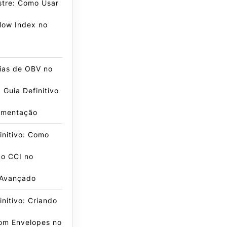
stre: Como Usar
low Index no
ias de OBV no
Guia Definitivo
ementação
initivo: Como
 o CCI no
 Avançado
initivo: Criando
om Envelopes no