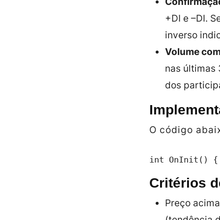
Confirmação
+DI e –DI. S
inverso indi
Volume com
nas últimas
dos particip
Implement
O código abaix
int OnInit() {
Critérios 
Preço acima
(tendência 