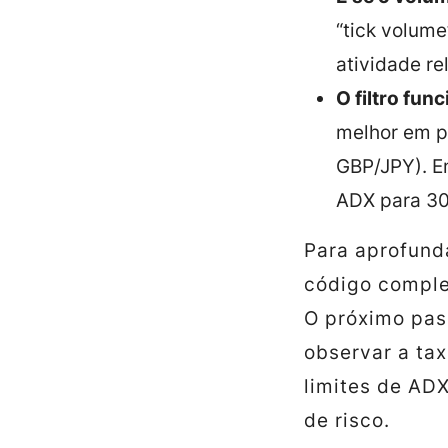
“tick volume
atividade rel
O filtro fun
melhor em p
GBP/JPY). Em
ADX para 30
Para aprofund
código comple
O próximo pas
observar a tax
limites de ADX
de risco.