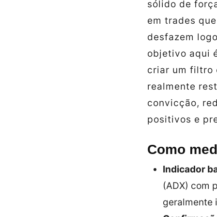
sólido de forç
em trades que
desfazem logo 
objetivo aqui 
criar um filtr
realmente res
convicção, re
positivos e pr
Como medir
Indicador b
(ADX) com p
geralmente 