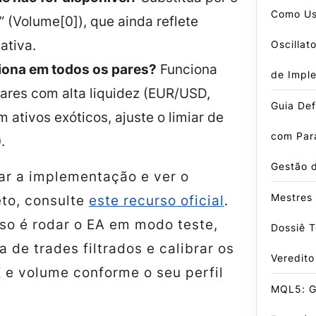
Como Us
” (Volume[0]), que ainda reflete
ativa.
Oscillat
ciona em todos os pares?
Funciona
de Impl
ares com alta liquidez (EUR/USD,
Guia Def
 ativos exóticos, ajuste o limiar de
com Par
.
Gestão 
ar a implementação e ver o
Mestres 
to, consulte
este recurso oficial
.
so é rodar o EA em modo teste,
Dossiê T
a de trades filtrados e calibrar os
Veredito
 e volume conforme o seu perfil
MQL5: G