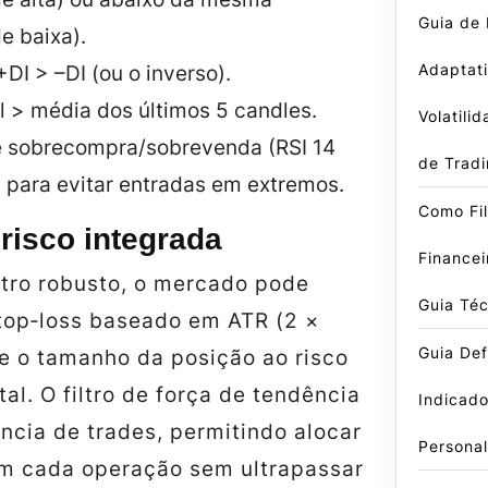
Guia de
e baixa).
Adaptati
DI > –DI (ou o inverso).
l > média dos últimos 5 candles.
Volatili
 sobrecompra/sobrevenda (RSI 14
de Trad
 para evitar entradas em extremos.
Como Fil
risco integrada
Finance
tro robusto, o mercado pode
Guia Téc
stop‑loss baseado em ATR (2 ×
Guia Defi
te o tamanho da posição ao risco
tal. O filtro de força de tendência
Indicado
ncia de trades, permitindo alocar
Persona
em cada operação sem ultrapassar