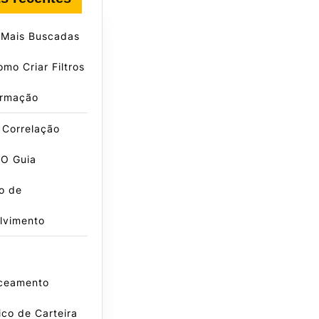
 Mais Buscadas
mo Criar Filtros
irmação
 Correlação
 O Guia
vo de
lvimento
ceamento
co de Carteira