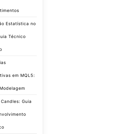
timentos
o Estatística no
uia Técnico
o
ias
ativas em MQL5:
 Modelagem
ndle = iADX(_Symbol,_Period,14); plusHandle =
 Candles: Guia
nvolvimento
co