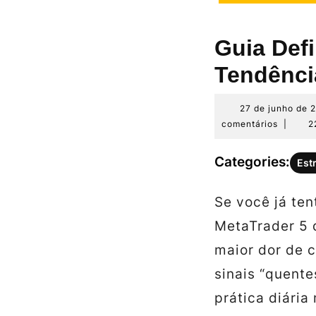
Guia Defi
Tendênc
27 de junho de 
comentários
|
2
Categories:
Est
Se você já te
MetaTrader 5 
maior dor de c
sinais “quente
prática diária