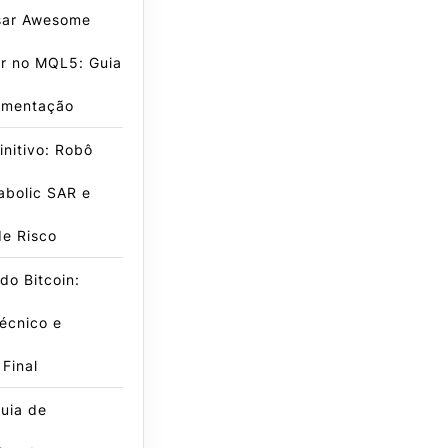
ar Awesome
or no MQL5: Guia
ementação
initivo: Robô
abolic SAR e
de Risco
do Bitcoin:
écnico e
 Final
uia de