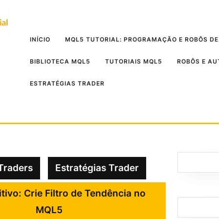
INÍCIO
MQL5 TUTORIAL: PROGRAMAÇÃO E ROBÔS DE
BIBLIOTECA MQL5
TUTORIAIS MQL5
ROBÔS E A
ESTRATÉGIAS TRADER
Traders
Estratégias Trader
itivo: Crie Filtro de Tendência no
MQL5