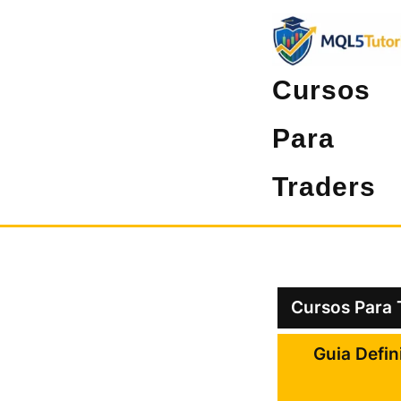
Pular
para
o
Cursos
conteúdo
Para
Traders
Cursos Para 
Guia Defin