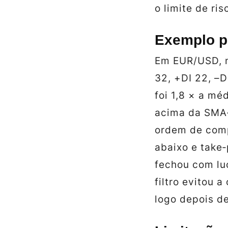
o limite de ris
Exemplo p
Em EUR/USD, n
32, +DI 22, –D
foi 1,8 × a m
acima da SMA‑
ordem de comp
abaixo e take‑
fechou com lu
filtro evitou 
logo depois d