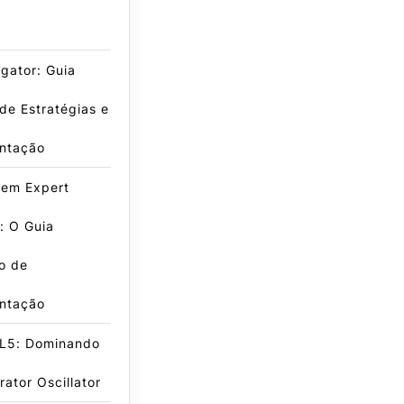
igator: Guia
de Estratégias e
ntação
 em Expert
: O Guia
vo de
ntação
L5: Dominando
rator Oscillator