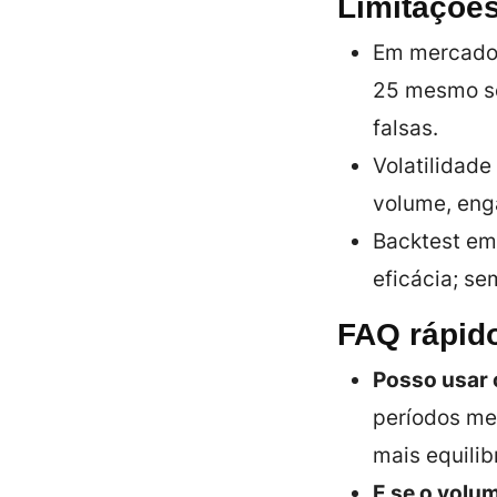
Limitações
Em mercados
25 mesmo se
falsas.
Volatilidade 
volume, enga
Backtest em
eficácia; s
FAQ rápid
Posso usar 
períodos me
mais equilib
E se o volum