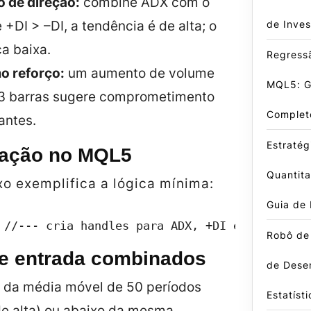
 de direção:
combine ADX com o
de Inves
e +DI > –DI, a tendência é de alta; o
ca baixa.
Regressã
o reforço:
um aumento de volume
MQL5: G
 3 barras sugere comprometimento
Complet
antes.
Estratég
ação no MQL5
Quantit
o exemplifica a lógica mínima:
Guia de
 //--- cria handles para ADX, +DI e –DI adxHa
Robô de
de entrada combinados
de Dese
 da média móvel de 50 períodos
Estatísti
de alta) ou abaixo da mesma