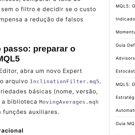
MQL5: Gu
sem o filtro e decidir se o custo
ompensa a redução de falsos
Indicado
Moment
Guia Def
o passo: preparar o
 MQL5
Advisors
aEditor, abra um novo
Expert
Estocást
 o arquivo
.
InclinationFilter.mq5
MQL5: D
priedades básicas (nome, versão,
Estratég
a a biblioteca
MovingAverages.mqh
Automat
 funções auxiliares.
Guia MQ
racional