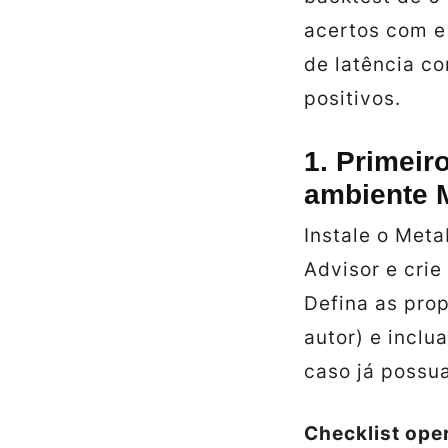
acertos com e 
de latência c
positivos.
1. Primeir
ambiente
Instale o Met
Advisor
e crie
Defina as pro
autor) e inclu
caso já possua
Checklist ope