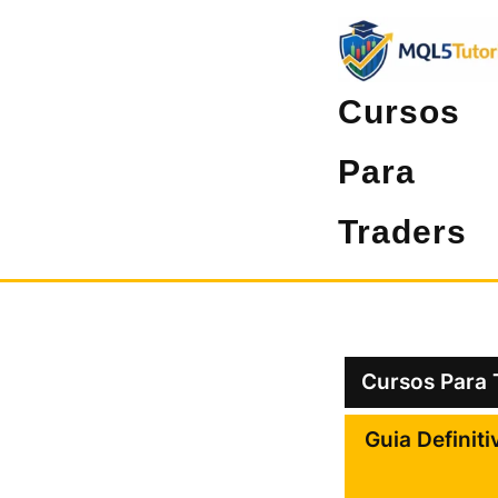
Pular
para
o
Cursos
conteúdo
Para
Traders
Cursos Para 
Guia Definiti