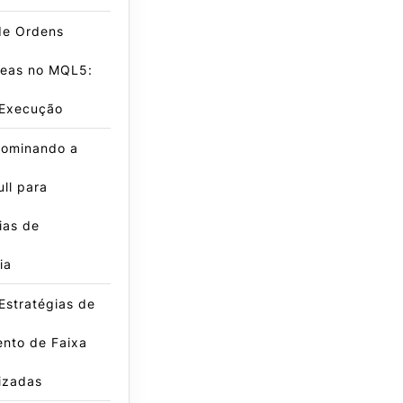
de Ordens
neas no MQL5:
 Execução
ominando a
ll para
ias de
ia
Estratégias de
nto de Faixa
izadas