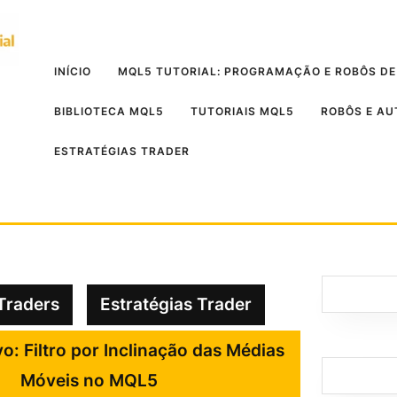
INÍCIO
MQL5 TUTORIAL: PROGRAMAÇÃO E ROBÔS DE
BIBLIOTECA MQL5
TUTORIAIS MQL5
ROBÔS E A
ESTRATÉGIAS TRADER
Traders
Estratégias Trader
vo: Filtro por Inclinação das Médias
Móveis no MQL5