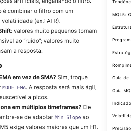
ções artificiais, enganando o filtro.
Tendênc
 é combinar o filtro com um
MQL5: Gu
 volatilidade (ex.: ATR).
Estrutur
hift
: valores muito pequenos tornam
Program
nsível ao “ruído”; valores muito
asam a resposta.
Estratég
o
Rompime
 EMA em vez de SMA?
Sim, troque
Guia de
r
. A resposta será mais ágil,
MODE_EMA
Guia MQ
uscetível a picos.
Indicado
ciona em múltiplos timeframes?
Ele
Volatili
embre‑se de adaptar
ao
Min_Slope
 M5 exige valores maiores que um H1.
Precisão