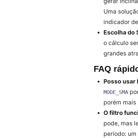
gerar inclina
Uma solução
indicador de
Escolha do S
o cálculo se
grandes atr
FAQ rápid
Posso usar
po
MODE_SMA
porém mais s
O filtro fun
pode, mas l
período: um