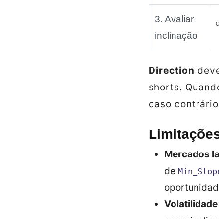
3. Avaliar
inclinação
Direction
deve
shorts. Quan
caso contrário
Limitações
Mercados la
de
Min_Slop
oportunidad
Volatilidad