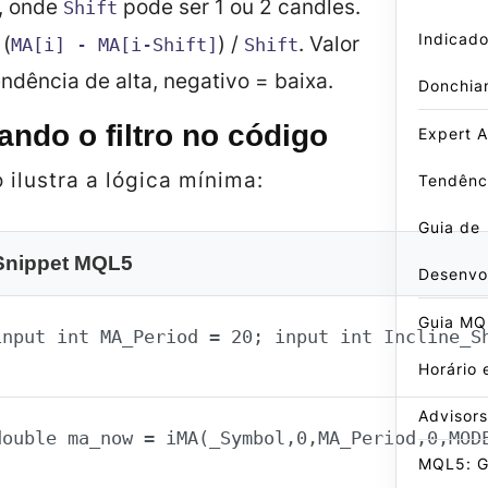
, onde
pode ser 1 ou 2 candles.
Shift
Indicado
 (
) /
. Valor
MA[i] - MA[i‑Shift]
Shift
endência de alta, negativo = baixa.
Donchia
ndo o filtro no código
Expert A
 ilustra a lógica mínima:
Tendênci
Guia de
Snippet MQL5
Desenvo
Guia MQL
input int MA_Period = 20; input int Incline_S
Horário 
Advisors
double ma_now = iMA(_Symbol,0,MA_Period,0,MOD
MQL5: G