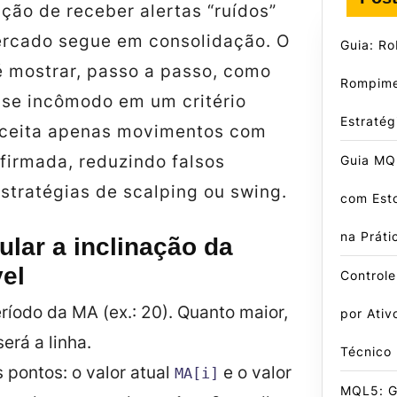
ação de receber alertas “ruídos”
rcado segue em consolidação. O
Guia: R
é mostrar, passo a passo, como
Rompime
sse incômodo em um critério
Estraté
aceita apenas movimentos com
firmada, reduzindo falsos
Guia MQL
stratégias de scalping ou swing.
com Est
na Práti
lar a inclinação da
el
Control
ríodo da MA (ex.: 20). Quanto maior,
por Ativ
erá a linha.
Técnico
 pontos: o valor atual
e o valor
MA[i]
MQL5: Gu