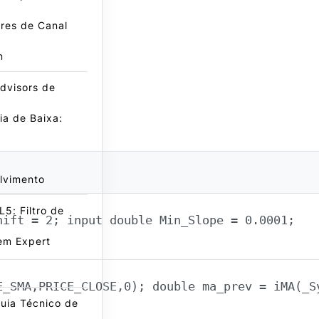
res de Canal
n
dvisors de
a de Baixa:
lvimento
5: Filtro de
hift = 2; input double Min_Slope = 0.0001;
em Expert
E_SMA,PRICE_CLOSE,0); double ma_prev = iMA(_S
uia Técnico de