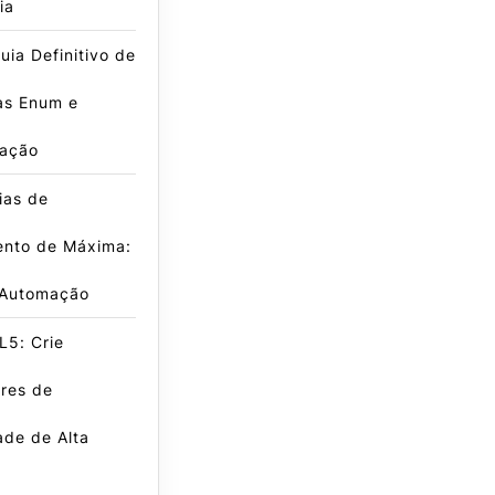
ia
ia Definitivo de
as Enum e
ação
ias de
nto de Máxima:
 Automação
L5: Crie
res de
dade de Alta