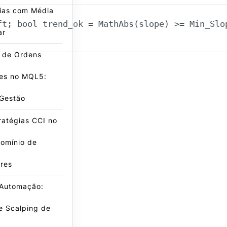
gias com Média
ft; bool trend_ok = MathAbs(slope) >= Min_Slo
ar
e de Ordens
es no MQL5:
 Gestão
ratégias CCI no
omínio de
res
 Automação:
e Scalping de