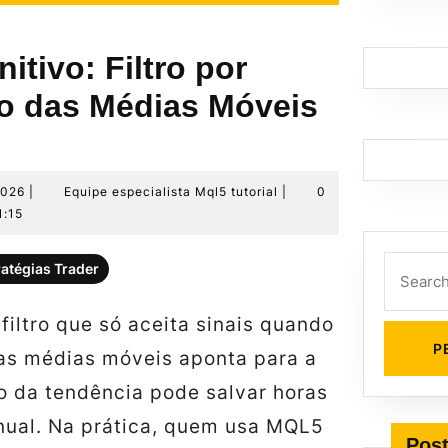
nitivo: Filtro por
ão das Médias Móveis
28
Equipe
2026
|
Equipe especialista Mql5 tutorial
|
0
de
especialista
1:15
junho
Mql5
de
tutorial
Search
ratégias Trader
2026
for:
iltro que só aceita sinais quando
das médias móveis aponta para a
 da tendência pode salvar horas
nual. Na prática, quem usa MQL5
Post