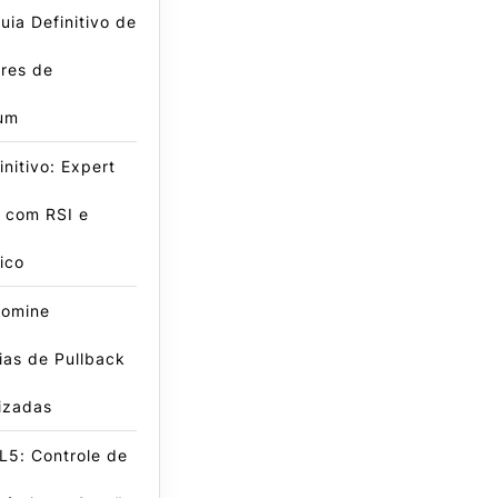
ia Definitivo de
res de
um
initivo: Expert
 com RSI e
ico
omine
ias de Pullback
izadas
L5: Controle de