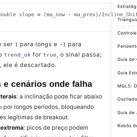
Estraté
double slope = (ma_now - ma_prev)/Incline_Shi
Triangul
Control
 ser
para longs e
para
1
-1
Pendent
do
for
, o sinal passa;
trend_ok
true
Guia de
, ele é descartado.
Guia Est
 e cenários onde falha
MQL5: D
terais
: a inclinação pode ficar abaixo
Oscilado
por longos períodos, bloqueando
e
Guia de
es legítimas de breakout.
Robôs d
e extrema
: picos de preço podem