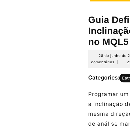
Guia Defi
Inclinaç
no MQL5
28 de junho de 
comentários
|
2
Categories:
Est
Programar um f
a inclinação 
mesma direção
de análise ma