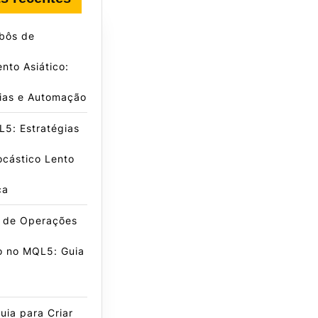
obôs de
nto Asiático:
gias e Automação
5: Estratégias
ocástico Lento
ca
e de Operações
o no MQL5: Guia
ia para Criar