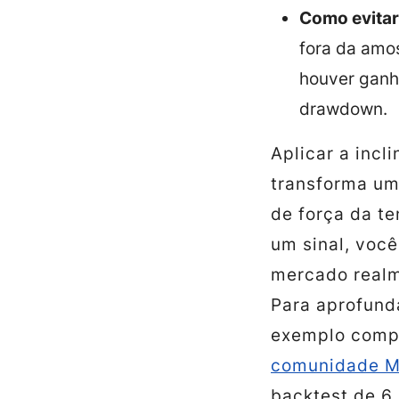
Como evitar
fora da amos
houver ganh
drawdown.
Aplicar a inc
transforma um
de força da te
um sinal, voc
mercado realm
Para aprofund
exemplo comp
comunidade 
backtest de 6