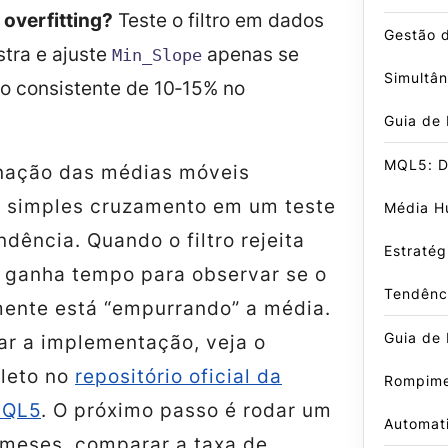
 overfitting?
Teste o filtro em dados
Gestão 
tra e ajuste
apenas se
Min_Slope
Simultâ
o consistente de 10‑15% no
Guia de
MQL5: D
linação das médias móveis
 simples cruzamento em um teste
Média Hu
ndência. Quando o filtro rejeita
Estratég
ê ganha tempo para observar se o
Tendênc
ente está “empurrando” a média.
Guia de 
ar a implementação, veja o
leto no
repositório oficial da
Rompime
MQL5
. O próximo passo é rodar um
Automat
 meses, comparar a taxa de