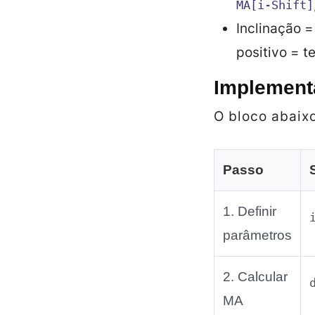
MA[i‑Shift]
Inclinação =
positivo = t
Implementa
O bloco abaixo
Passo
1. Definir
parâmetros
2. Calcular
MA