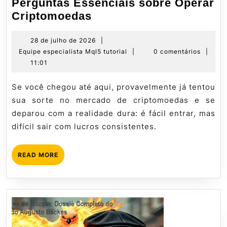
Perguntas Essenciais sobre Operar
Perguntas
Criptomoedas
Essenciais
sobre
28
28 de julho de 2026
|
de
Equipe
Equipe especialista Mql5 tutorial
|
0 comentários
|
Operar
julho
especialista
11:01
Criptomoedas
de
Mql5
2026
tutorial
Se você chegou até aqui, provavelmente já tentou
sua sorte no mercado de criptomoedas e se
deparou com a realidade dura: é fácil entrar, mas
difícil sair com lucros consistentes.
READ
READ MORE
MORE