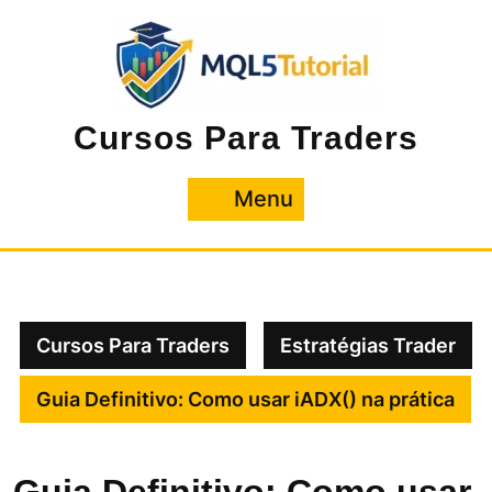
Pular
para
o
conteúdo
Cursos Para Traders
Menu
Menu
Cursos Para Traders
Estratégias Trader
Guia Definitivo: Como usar iADX() na prática