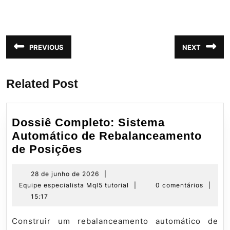
Navegação
PREVIOUS
NEXT
Post
Próximo
de
anterior:
post:
Post
Related Post
Dossiê Completo: Sistema
Automático de Rebalanceamento
Dossiê
de Posições
Completo:
Sistema
28
28 de junho de 2026
|
de
Equipe
Equipe especialista Mql5 tutorial
|
0 comentários
|
Automático
junho
especialista
15:17
de
de
Mql5
Rebalanceamento
2026
tutorial
Construir um rebalanceamento automático de
de