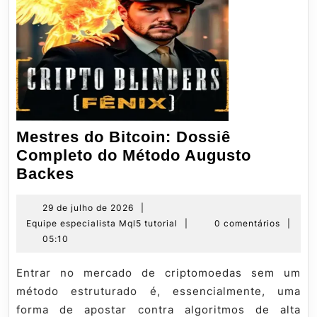
Mestres do Bitcoin: Dossiê
Completo do Método Augusto
Mestres
Backes
do
Bitcoin:
29
29 de julho de 2026
|
de
Equipe
Equipe especialista Mql5 tutorial
|
0 comentários
|
Dossiê
julho
especialista
05:10
Completo
de
Mql5
do
2026
tutorial
Entrar no mercado de criptomoedas sem um
Método
método estruturado é, essencialmente, uma
Augusto
forma de apostar contra algoritmos de alta