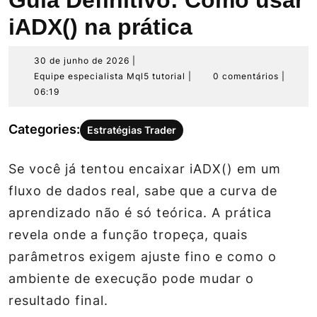
Guia Definitivo: Como usar
iADX() na prática
30
30 de junho de 2026
|
de
Equipe
Equipe especialista Mql5 tutorial
|
0 comentários
|
junho
especialista
06:19
de
Mql5
2026
tutorial
Categories:
Estratégias Trader
Se você já tentou encaixar iADX() em um
fluxo de dados real, sabe que a curva de
aprendizado não é só teórica. A prática
revela onde a função tropeça, quais
parâmetros exigem ajuste fino e como o
ambiente de execução pode mudar o
resultado final.