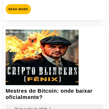
READ
READ MORE
MORE
Mestres do Bitcoin: onde baixar
Mestres
oficialmente?
do
25
25 de junho de 2026
|