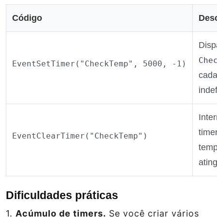
Código
Des
Disp
Che
EventSetTimer("CheckTemp", 5000, -1)
cada
inde
Inte
time
EventClearTimer("CheckTemp")
temp
ating
Dificuldades práticas
1.
Acúmulo de timers.
Se você criar vários