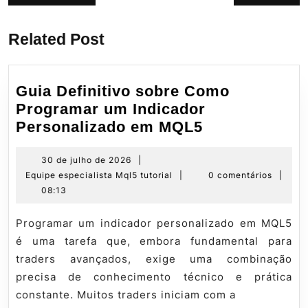
de
anterior:
post:
Post
Related Post
Guia Definitivo sobre Como
Programar um Indicador
Guia
Personalizado em MQL5
Definitivo
sobre
30
30 de julho de 2026
|
de
Equipe
Equipe especialista Mql5 tutorial
|
0 comentários
|
Como
julho
especialista
08:13
Programar
de
Mql5
um
2026
tutorial
Programar um indicador personalizado em MQL5
Indicador
é uma tarefa que, embora fundamental para
Personalizad
traders avançados, exige uma combinação
em
precisa de conhecimento técnico e prática
MQL5
constante. Muitos traders iniciam com a