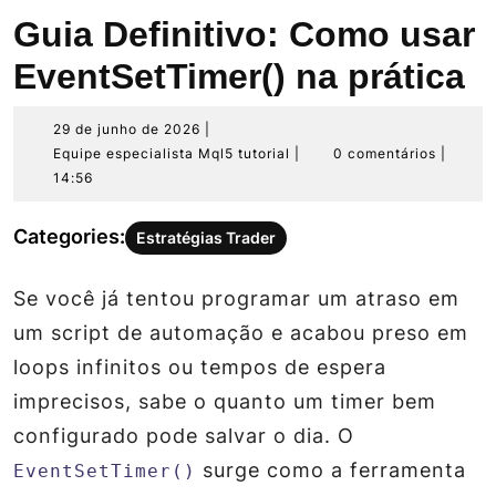
Guia Definitivo: Como usar
EventSetTimer() na prática
29
29 de junho de 2026
|
de
Equipe
Equipe especialista Mql5 tutorial
|
0 comentários
|
junho
especialista
14:56
de
Mql5
2026
tutorial
Categories:
Estratégias Trader
Se você já tentou programar um atraso em
um script de automação e acabou preso em
loops infinitos ou tempos de espera
imprecisos, sabe o quanto um timer bem
configurado pode salvar o dia. O
surge como a ferramenta
EventSetTimer()