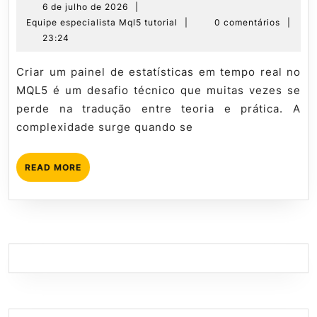
um
6
6 de julho de 2026
|
de
Equipe
Equipe especialista Mql5 tutorial
|
0 comentários
|
painel
julho
especialista
23:24
de
de
Mql5
estatísticas
2026
tutorial
Criar um painel de estatísticas em tempo real no
em
MQL5 é um desafio técnico que muitas vezes se
tempo
perde na tradução entre teoria e prática. A
real
complexidade surge quando se
no
MQL5
READ
READ MORE
MORE