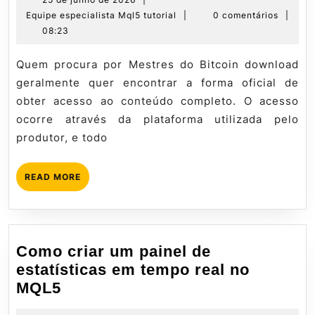
Bitcoin:
de
Equipe
Equipe especialista Mql5 tutorial
|
0 comentários
|
onde
junho
especialista
08:23
baixar
de
Mql5
oficialmente?
2026
tutorial
Quem procura por Mestres do Bitcoin download
geralmente quer encontrar a forma oficial de
obter acesso ao conteúdo completo. O acesso
ocorre através da plataforma utilizada pelo
produtor, e todo
READ
READ MORE
MORE
Como criar um painel de
estatísticas em tempo real no
Como
MQL5
criar