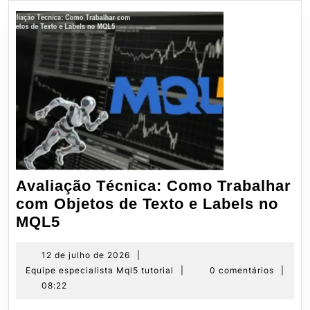
Avaliação Técnica: Como Trabalhar
com Objetos de Texto e Labels no
Avaliação
MQL5
Técnica:
Como
12
12 de julho de 2026
|
de
Equipe
Equipe especialista Mql5 tutorial
|
0 comentários
|
Trabalhar
julho
especialista
08:22
com
de
Mql5