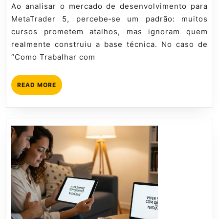
Objetos
2026
tutorial
Ao analisar o mercado de desenvolvimento para
de
MetaTrader 5, percebe‑se um padrão: muitos
Texto
cursos prometem atalhos, mas ignoram quem
e
realmente construiu a base técnica. No caso de
Labels
“Como Trabalhar com
no
MQL5
READ
READ MORE
MORE