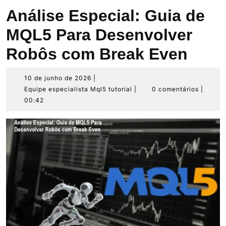
Análise Especial: Guia de
MQL5 Para Desenvolver
Robôs com Break Even
10
10 de junho de 2026
|
de
Equipe
Equipe especialista Mql5 tutorial
|
0 comentários
|
junho
especialista
00:42
de
Mql5
2026
tutorial