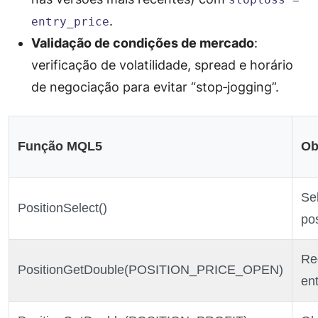
.
entry_price
Validação de condições de mercado
:
verificação de volatilidade, spread e horário
de negociação para evitar “stop‑jogging”.
Função MQL5
Ob
Se
PositionSelect()
po
Re
PositionGetDouble(POSITION_PRICE_OPEN)
en