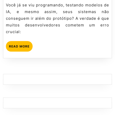
Dev
2026
tutorial
Você já se viu programando, testando modelos de
+
IA, e mesmo assim, seus sistemas não
Eficiente
conseguem ir além do protótipo? A verdade é que
muitos desenvolvedores cometem um erro
crucial:
READ
READ MORE
MORE