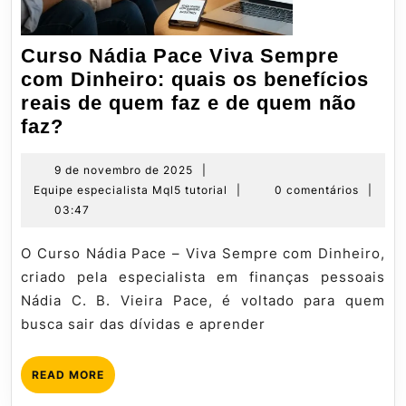
Curso Nádia Pace Viva Sempre
com Dinheiro: quais os benefícios
reais de quem faz e de quem não
Curso
faz?
Nádia
Pace
9
9 de novembro de 2025
|
de
Equipe
Equipe especialista Mql5 tutorial
|
0 comentários
|
Viva
novembro
especialista
03:47
Sempre
de
Mql5
com
2025
tutorial
O Curso Nádia Pace – Viva Sempre com Dinheiro,
Dinheiro:
criado pela especialista em finanças pessoais
quais
Nádia C. B. Vieira Pace, é voltado para quem
os
busca sair das dívidas e aprender
benefícios
reais
READ
READ MORE
de
MORE