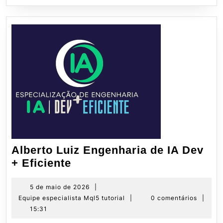
quem
faz
e
de
quem
não
faz?
Alberto Luiz Engenharia de IA Dev
Alberto
+ Eficiente
Luiz
Engenharia
5
5 de maio de 2026
|
de
Equipe
Equipe especialista Mql5 tutorial
|
0 comentários
|
de
maio
especialista
15:31
IA
de
Mql5