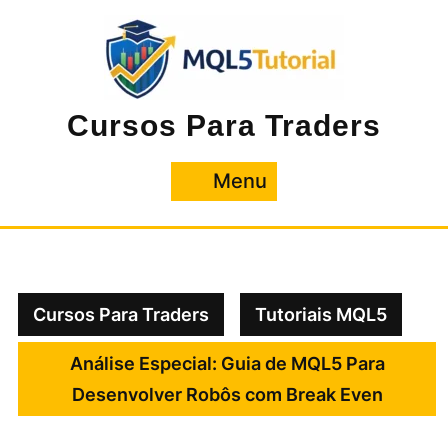
Pular
para
o
conteúdo
Cursos Para Traders
Menu
Menu
Cursos Para Traders
Tutoriais MQL5
Análise Especial: Guia de MQL5 Para
Desenvolver Robôs com Break Even