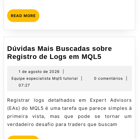
READ
READ MORE
MORE
Dúvidas Mais Buscadas sobre
Dúvidas
Registro de Logs em MQL5
Mais
Buscadas
1
1 de agosto de 2026
|
de
Equipe
Equipe especialista Mql5 tutorial
|
0 comentários
|
sobre
agosto
especialista
07:27
Registro
de
Mql5
de
2026
tutorial
Registrar logs detalhados em Expert Advisors
Logs
(EAs) do MQL5 é uma tarefa que parece simples à
em
primeira vista, mas que pode se tornar um
MQL5
verdadeiro desafio para traders que buscam