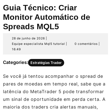
Guia Técnico: Criar
Monitor Automático de
Spreads MQL5
28
28 de junho de 2026
|
de
Equipe
Equipe especialista Mql5 tutorial
|
0 comentários
|
junho
especialista
16:49
de
Mql5
2026
tutorial
Categories:
Estratégias Trader
Se você já tentou acompanhar o spread de
pares de moedas em tempo real, sabe que a
latência do MetaTrader 5 pode transformar
um sinal de oportunidade em perda certa. A
maioria dos traders cria alertas manuais,