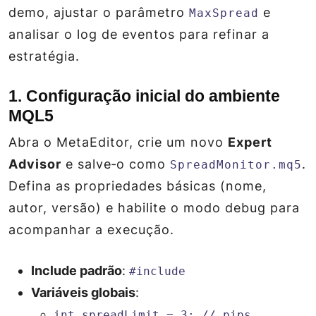
demo, ajustar o parâmetro
e
MaxSpread
analisar o log de eventos para refinar a
estratégia.
1. Configuração inicial do ambiente
MQL5
Abra o MetaEditor, crie um novo
Expert
Advisor
e salve‑o como
.
SpreadMonitor.mq5
Defina as propriedades básicas (nome,
autor, versão) e habilite o modo
debug
para
acompanhar a execução.
Include padrão
:
#include
Variáveis globais
:
int spreadLimit = 3; // pips