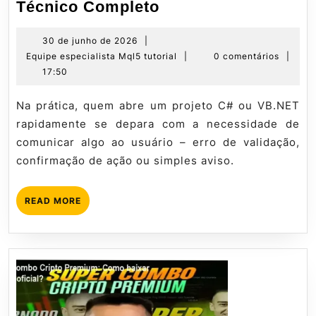
MessageBox()
Técnico Completo
na
prática:
30
30 de junho de 2026
|
de
Equipe
Equipe especialista Mql5 tutorial
|
0 comentários
|
Guia
junho
especialista
17:50
Técnico
de
Mql5
Completo
2026
tutorial
Na prática, quem abre um projeto C# ou VB.NET
rapidamente se depara com a necessidade de
comunicar algo ao usuário – erro de validação,
confirmação de ação ou simples aviso.
READ
READ MORE
MORE