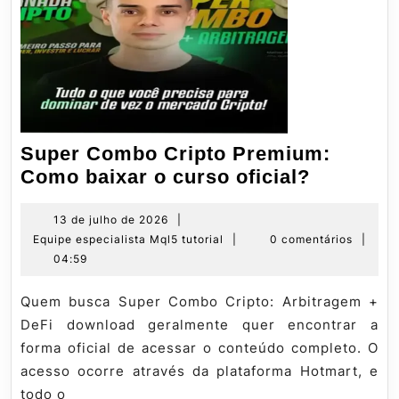
Super Combo Cripto Premium:
Super
Como baixar o curso oficial?
Combo
Cripto
13
13 de julho de 2026
|
de
Equipe
Equipe especialista Mql5 tutorial
|
0 comentários
|
Premium
julho
especialista
04:59
Como
de
Mql5
baixar
2026
tutorial
Quem busca Super Combo Cripto: Arbitragem +
o
DeFi download geralmente quer encontrar a
curso
forma oficial de acessar o conteúdo completo. O
oficial?
acesso ocorre através da plataforma Hotmart, e
todo o