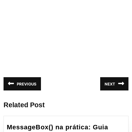
Navegação
PREVIOUS
NEXT
Post
Próximo
de
anterior:
post:
Post
Related Post
MessageBox() na prática: Guia