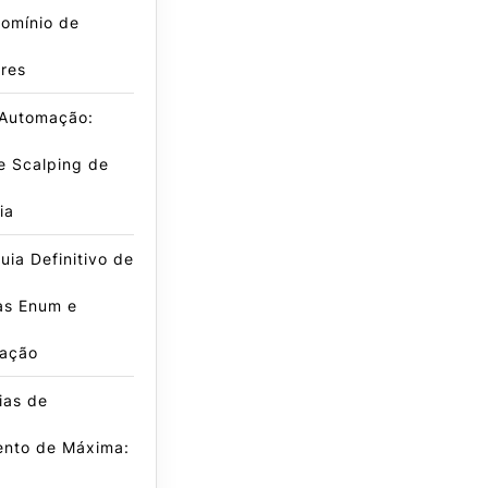
omínio de
res
 Automação:
e Scalping de
ia
ia Definitivo de
as Enum e
ação
ias de
nto de Máxima: