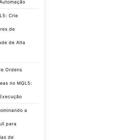
 Automação
L5: Crie
res de
dade de Alta
de Ordens
neas no MQL5:
 Execução
ominando a
ll para
ias de