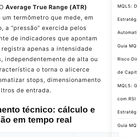
MQL5: D
 O
Average True Range (ATR)
o um termômetro que mede, em
Estratég
, a “pressão” exercida pelos
Automat
ente de indicadores que apontam
Guia MQ
 registra apenas a intensidade
s, independentemente de alta ou
Risco Di
racterística o torna o alicerce
de Capit
tomatizar stops, dimensionamento
MQL5: G
iltros de entrada.
com RSI
nto técnico: cálculo e
Estratég
ção em tempo real
Guia MQ