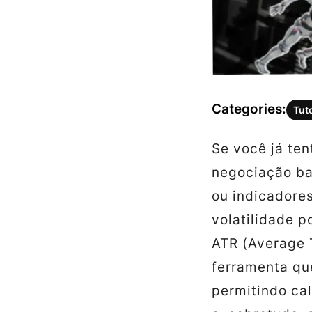
Categories:
Tut
Se você já te
negociação b
ou indicadore
volatilidade p
ATR (Average
ferramenta qu
permitindo cal