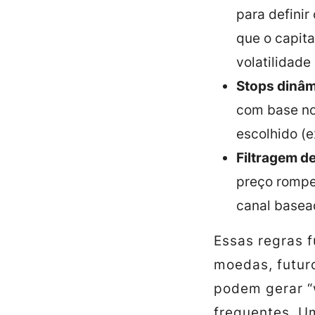
para definir
que o capita
volatilidade 
Stops dinâm
com base no
escolhido (ex
Filtragem de
preço romper
canal basead
Essas regras 
moedas, futuro
podem gerar “
frequentes. U