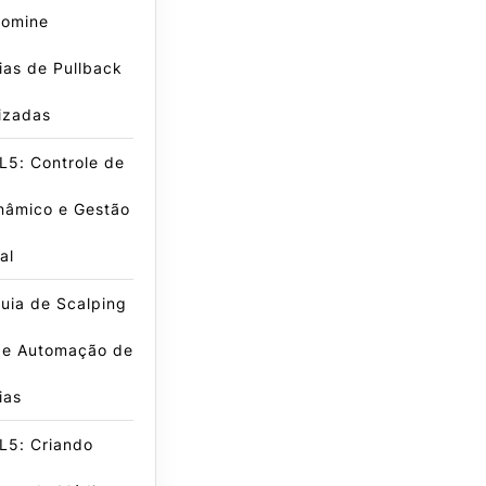
omine
ias de Pullback
izadas
L5: Controle de
nâmico e Gestão
al
uia de Scalping
 e Automação de
ias
L5: Criando