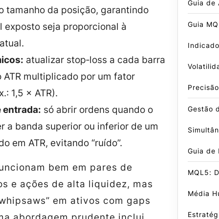
Guia de
 o tamanho da posição, garantindo
Guia MQ
l exposto seja proporcional à
atual.
Indicado
icos:
atualizar stop‑loss a cada barra
Volatili
 ATR multiplicado por um fator
Precisão
.: 1,5 × ATR).
 entrada:
só abrir ordens quando o
Gestão 
 a banda superior ou inferior de um
Simultâ
o em ATR, evitando “ruído”.
Guia de
funcionam bem em pares de
MQL5: D
s e ações de alta liquidez, mas
Média Hu
whipsaws” em ativos com gaps
Estratég
ma abordagem prudente inclui