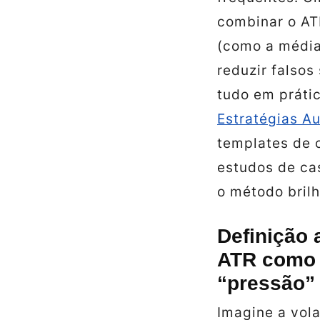
combinar o AT
(como a média
reduzir falsos
tudo em práti
Estratégias A
templates de c
estudos de c
o método brilh
Definição 
ATR como 
“pressão”
Imagine a vol