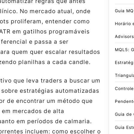
automatizar regras que antes
línico. No mercado atual, onde
Guia MQL
bots proliferam, entender como
Horário 
 ATR em gatilhos programáveis
Advisors
iferencial e passa a ser
MQL5: G
ara quem quer escalar resultados
zendo planilhas a cada candle.
Estraté
Triangul
tivo que leva traders a buscar um
Control
 sobre estratégias automatizadas
or de encontrar um método que
Pendent
o em mercados de alta
Guia de
uanto em períodos de calmaria.
Guia Est
orrentes incluem: como escolher o