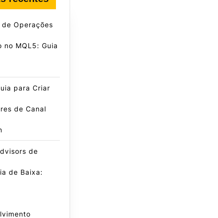
e de Operações
o no MQL5: Guia
ia para Criar
res de Canal
n
dvisors de
a de Baixa:
lvimento