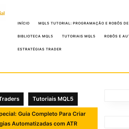
INÍCIO
MQL5 TUTORIAL: PROGRAMAÇÃO E ROBÔS DE
BIBLIOTECA MQL5
TUTORIAIS MQL5
ROBÔS E A
ESTRATÉGIAS TRADER
Traders
Tutoriais MQL5
pecial: Guia Completo Para Criar
égias Automatizadas com ATR