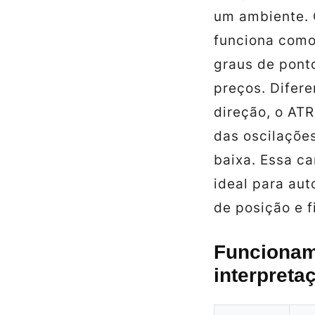
um ambiente.
funciona com
graus de ponto
preços. Difer
direção, o ATR
das oscilaçõe
baixa. Essa ca
ideal para au
de posição e f
Funcioname
interpreta