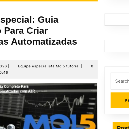
special: Guia
 Para Criar
ias Automatizadas
12
Equipe
2026
|
Equipe especialista Mql5 tutorial
|
0
de
especialista
0:46
Search
junho
Mql5
de
tutorial
for:
2026
Post