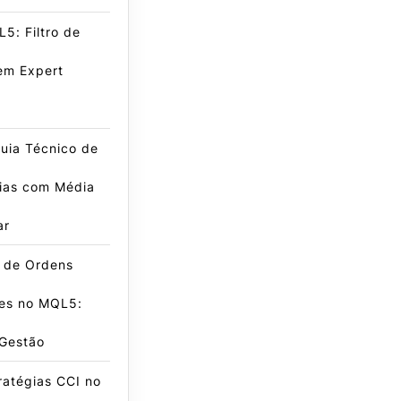
5: Filtro de
em Expert
uia Técnico de
gias com Média
ar
e de Ordens
es no MQL5:
 Gestão
ratégias CCI no