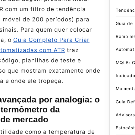
R com um filtro de tendência
Tendênc
 móvel de 200 períodos) para
Guia de 
 sinais. Para quem quer colocar
Rompime
ca, o
Guia Completo Para Criar
Automat
utomatizadas com ATR
traz
ódigo, planilhas de teste e
MQL5: Gu
aso que mostram exatamente onde
Indicado
a e onde ele tropeça.
Moment
avançada por analogia: o
Guia Def
termômetro da
Advisors
 de mercado
Estocást
atilidade como a temperatura de