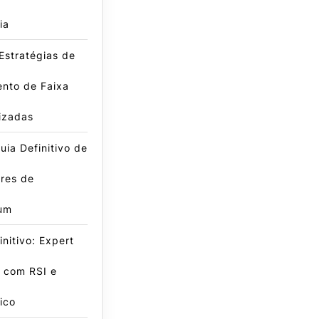
ia
Estratégias de
nto de Faixa
izadas
ia Definitivo de
res de
um
initivo: Expert
 com RSI e
ico