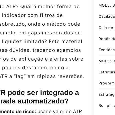
MQL5: D
 do ATR? Qual a melhor forma de
indicador com filtros de
Oscilado
 sobretudo, onde o método pode
Guia de
exemplo, em gaps inesperados ou
Robôs d
liquidez limitada? Este material
sas dúvidas, trazendo exemplos
Tendênc
rios de aplicação e alertas sobre
MQL5: Gu
e poucos destacam, como a
Estrutur
TR a “lag” em rápidas reversões.
Program
R pode ser integrado a
Estratég
trade automatizado?
Rompime
ento de risco:
usar o valor do ATR