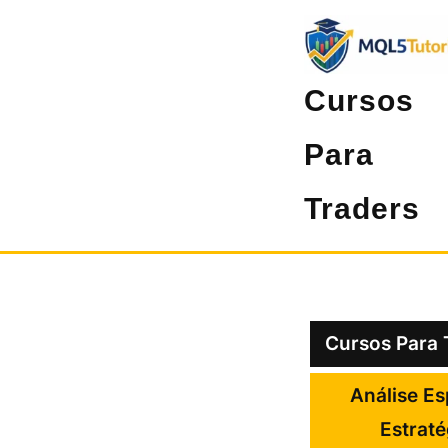
Pular
para
o
Cursos
conteúdo
Para
Traders
Cursos Para 
Análise Es
Estrat