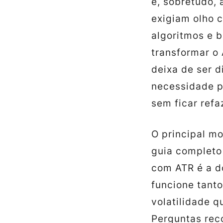
e, sobretudo, 
exigiam olho c
algoritmos e 
transformar o
deixa de ser d
necessidade p
sem ficar refa
O principal mo
guia completo
com ATR é a d
funcione tant
volatilidade q
Perguntas rec