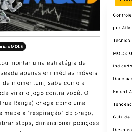
Control
por Ativ
Técnico
oriais MQL5
MQL5: Gu
ntou montar uma estratégia de
Indicado
aseada apenas em médias móveis
Donchia
s de momentum, sabe como a
Expert A
ode virar o jogo contra você. O
 True Range) chega como uma
Tendênci
e mede a “respiração” do preço,
Guia de
ibrar stops, dimensionar posições
Desenvo