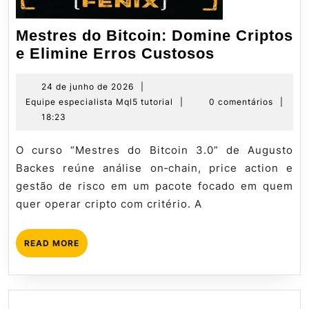
Mestres do Bitcoin: Domine Criptos
Mestres
e Elimine Erros Custosos
do
Bitcoin:
24
24 de junho de 2026
|
de
Equipe
Equipe especialista Mql5 tutorial
|
0 comentários
|
Domine
junho
especialista
18:23
Criptos
de
Mql5
e
2026
tutorial
O curso “Mestres do Bitcoin 3.0” de Augusto
Elimine
Backes reúne análise on‑chain, price action e
Erros
gestão de risco em um pacote focado em quem
Custosos
quer operar cripto com critério. A
READ
READ MORE
MORE