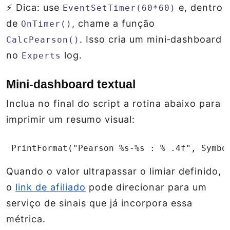
⚡ Dica: use
e, dentro
EventSetTimer(60*60)
de
, chame a função
OnTimer()
. Isso cria um mini‑dashboard
CalcPearson()
no
log.
Experts
Mini‑dashboard textual
Inclua no final do script a rotina abaixo para
imprimir um resumo visual:
 PrintFormat("Pearson %s‑%s : % .4f", Symbo
Quando o valor ultrapassar o limiar definido,
o
link de afiliado
pode direcionar para um
serviço de sinais que já incorpora essa
métrica.