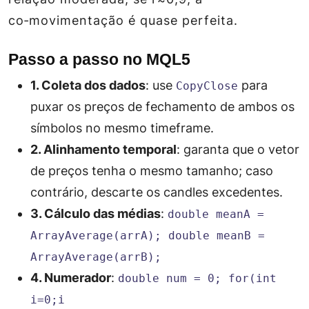
co‑movimentação é quase perfeita.
Passo a passo no MQL5
1. Coleta dos dados
: use
para
CopyClose
puxar os preços de fechamento de ambos os
símbolos no mesmo timeframe.
2. Alinhamento temporal
: garanta que o vetor
de preços tenha o mesmo tamanho; caso
contrário, descarte os candles excedentes.
3. Cálculo das médias
:
double meanA =
ArrayAverage(arrA); double meanB =
ArrayAverage(arrB);
4. Numerador
:
double num = 0; for(int
i=0;i