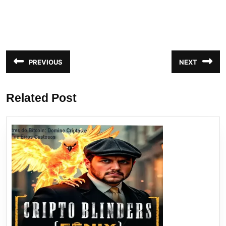
Navegação
PREVIOUS
NEXT
Post
Próximo
de
anterior:
post:
Post
Related Post