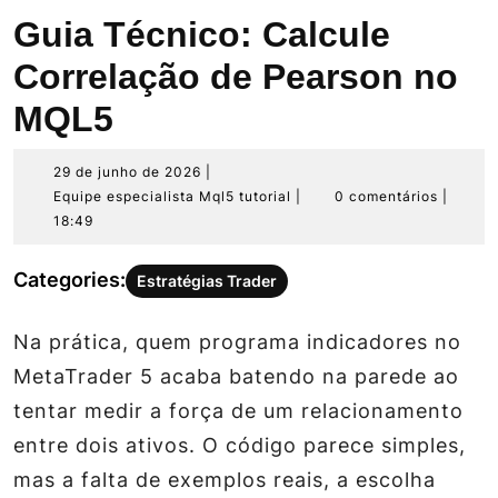
Guia Técnico: Calcule
Correlação de Pearson no
MQL5
29
29 de junho de 2026
|
de
Equipe
Equipe especialista Mql5 tutorial
|
0 comentários
|
junho
especialista
18:49
de
Mql5
2026
tutorial
Categories:
Estratégias Trader
Na prática, quem programa indicadores no
MetaTrader 5 acaba batendo na parede ao
tentar medir a força de um relacionamento
entre dois ativos. O código parece simples,
mas a falta de exemplos reais, a escolha