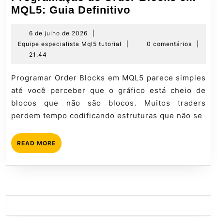
Programação
MQL5: Guia Definitivo
de
Order
6
6 de julho de 2026
|
de
Equipe
Equipe especialista Mql5 tutorial
|
0 comentários
|
Blocks
julho
especialista
21:44
em
de
Mql5
MQL5:
2026
tutorial
Programar Order Blocks em MQL5 parece simples
Guia
até você perceber que o gráfico está cheio de
Definitivo
blocos que não são blocos. Muitos traders
perdem tempo codificando estruturas que não se
READ
READ MORE
MORE