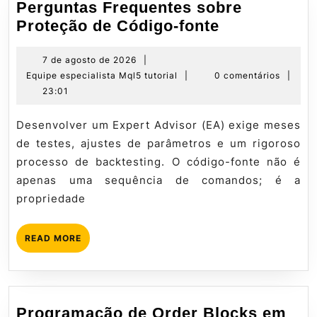
Perguntas Frequentes sobre
Perguntas
Proteção de Código-fonte
Frequentes
sobre
7
7 de agosto de 2026
|
de
Equipe
Equipe especialista Mql5 tutorial
|
0 comentários
|
Proteção
agosto
especialista
23:01
de
de
Mql5
Código-
2026
tutorial
Desenvolver um Expert Advisor (EA) exige meses
fonte
de testes, ajustes de parâmetros e um rigoroso
processo de backtesting. O código-fonte não é
apenas uma sequência de comandos; é a
propriedade
READ
READ MORE
MORE
Programação de Order Blocks em