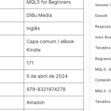
MQL5 for Beginners
Volume I
DiBu Media
Dossiê
Respost
Inglês
mais Bu
Capa comum / eBook
Tendênc
Kindle
Regress
171
MQL5: G
5 de abril de 2024
Complet
979-8321974278
MQL5: C
Tendênc
Amazon