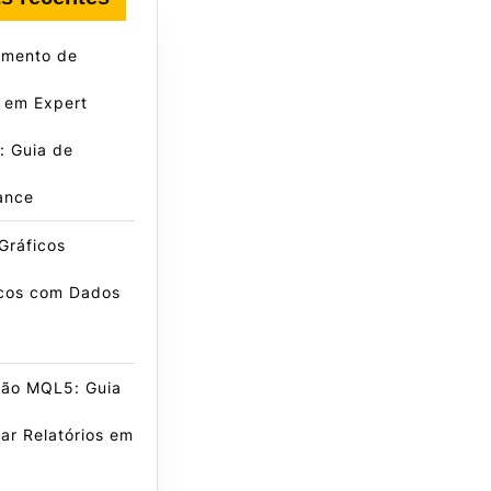
amento de
 em Expert
: Guia de
ance
Gráficos
icos com Dados
ão MQL5: Guia
ar Relatórios em