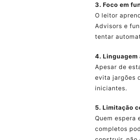
3. Foco em fu
O leitor apren
Advisors e fu
tentar automa
4. Linguagem 
Apesar de esta
evita jargões 
iniciantes.
5. Limitação 
Quem espera e
completos pode
construir, não