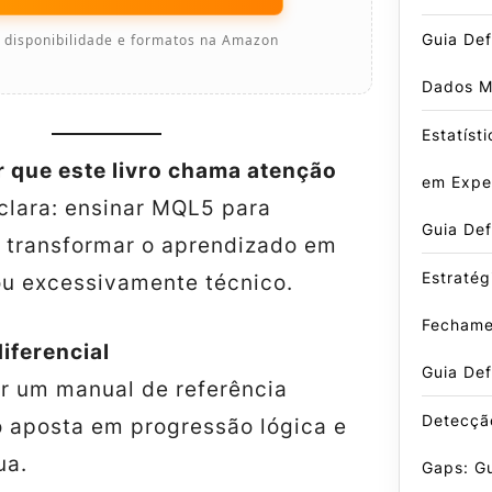
Guia Def
e disponibilidade e formatos na Amazon
Dados M
Estatíst
r que este livro chama atenção
em Exper
clara: ensinar MQL5 para
Guia Def
m transformar o aprendizado em
Estratég
ou excessivamente técnico.
Fechame
iferencial
Guia Def
er um manual de referência
Detecçã
o aposta em progressão lógica e
ua.
Gaps: G