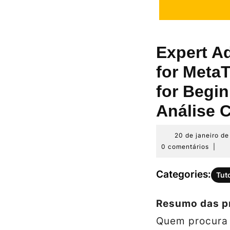
Expert A
for Meta
for Begi
Análise C
20 de janeiro d
0 comentários
|
Categories:
Tut
Resumo das pr
Quem procura 