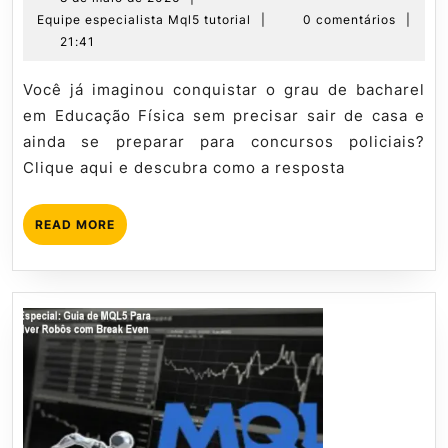
Superior
de
Equipe
Equipe especialista Mql5 tutorial
|
0 comentários
|
Educaçã
maio
especialista
21:41
Física
de
Mql5
EAD
2026
tutorial
Você já imaginou conquistar o grau de bacharel
–
em Educação Física sem precisar sair de casa e
Instituto
ainda se preparar para concursos policiais?
Óliver
Clique aqui e descubra como a resposta
READ
READ MORE
MORE