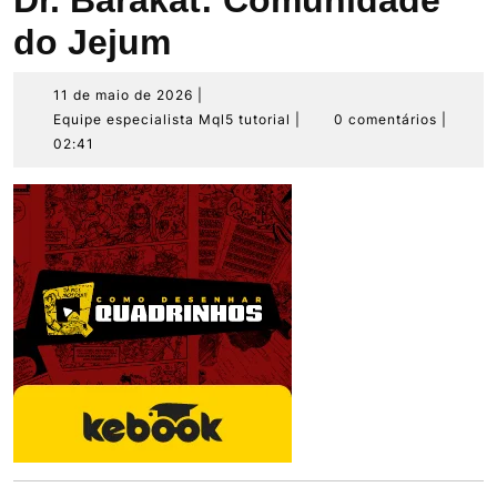
Dr. Barakat: Comunidade
do Jejum
11
11 de maio de 2026
|
de
Equipe
Equipe especialista Mql5 tutorial
|
0 comentários
|
maio
especialista
02:41
de
Mql5
2026
tutorial