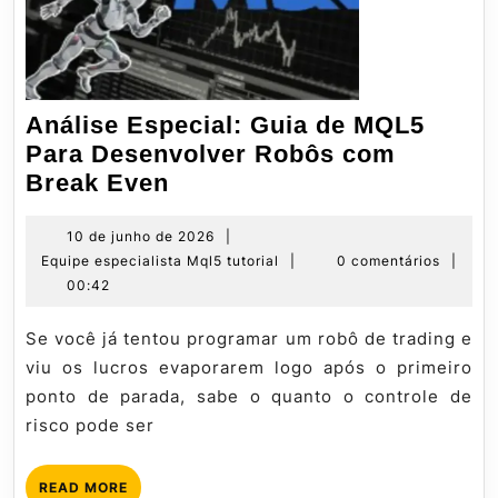
Análise Especial: Guia de MQL5
Para Desenvolver Robôs com
Análise
Break Even
Especial:
Guia
10
10 de junho de 2026
|
de
Equipe
Equipe especialista Mql5 tutorial
|
0 comentários
|
de
junho
especialista
00:42
MQL5
de
Mql5
Para
2026
tutorial
Se você já tentou programar um robô de trading e
Desenvolver
viu os lucros evaporarem logo após o primeiro
Robôs
ponto de parada, sabe o quanto o controle de
com
risco pode ser
Break
Even
READ
READ MORE