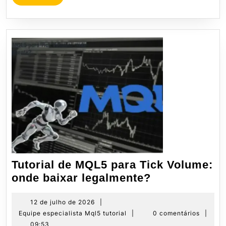
MORE
Tutorial de MQL5 para Tick Volume:
Tutorial
onde baixar legalmente?
de
MQL5
12
12 de julho de 2026
|
de
Equipe
Equipe especialista Mql5 tutorial
|
0 comentários
|
para
julho
especialista
09:53