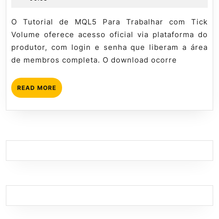
Tick
de
Mql5
Volume:
2026
tutorial
O Tutorial de MQL5 Para Trabalhar com Tick
onde
Volume oferece acesso oficial via plataforma do
baixar
produtor, com login e senha que liberam a área
legalmente?
de membros completa. O download ocorre
READ
READ MORE
MORE