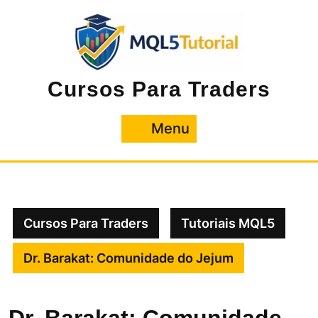
Pular
para
o
conteúdo
Cursos Para Traders
Menu
Menu
Cursos Para Traders
Tutoriais MQL5
Dr. Barakat: Comunidade do Jejum