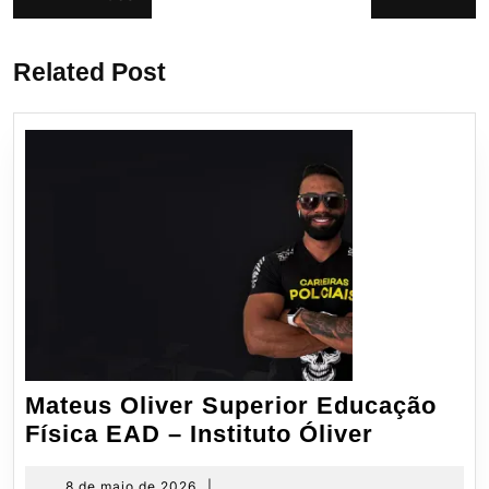
Post
Próximo
de
anterior:
post:
Post
Related Post
Mateus Oliver Superior Educação
Mateus
Física EAD – Instituto Óliver
Oliver
8
8 de maio de 2026
|