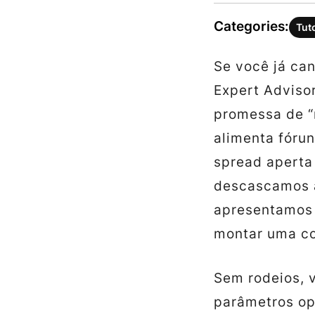
Categories:
Tut
Se você já ca
Expert Advisor
promessa de “
alimenta fórun
spread aperta
descascamos a
apresentamos 
montar uma co
Sem rodeios, v
parâmetros ope