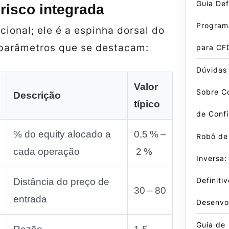
Guia Defi
risco integrada
Program
cional; ele é a espinha dorsal do
 parâmetros que se destacam:
para CF
Dúvidas
Valor
Sobre Co
Descrição
típico
de Conf
% do equity alocado a
0,5 % –
Robô de
cada operação
2 %
Inversa:
Definiti
Distância do preço de
30 – 80
entrada
Desenvo
Guia de