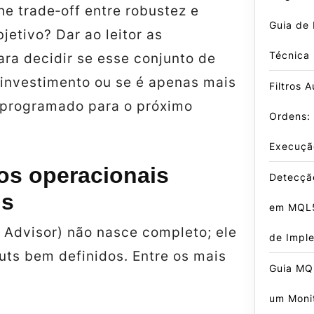
he trade‑off entre robustez e
Guia de
bjetivo? Dar ao leitor as
Técnica
ra decidir se esse conjunto de
 investimento ou se é apenas mais
Filtros 
programado para o próximo
Ordens:
Execuçã
os operacionais
Detecçã
is
em MQL5
 Advisor) não nasce completo; ele
de Impl
uts bem definidos. Entre os mais
Guia MQ
um Moni