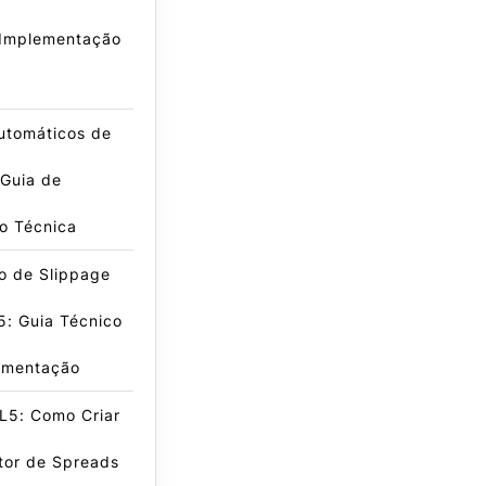
 Implementação
Automáticos de
 Guia de
o Técnica
o de Slippage
: Guia Técnico
ementação
L5: Como Criar
tor de Spreads