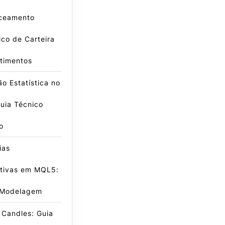
ceamento
co de Carteira
timentos
o Estatística no
uia Técnico
o
ias
ativas em MQL5:
 Modelagem
 Candles: Guia