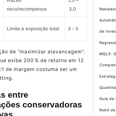
Razão
1,5 –
risco/recompensa
3,0
Rebalan
Automáti
Limita a exposição total
3 – 5
de Inves
Regressã
ação de “maximizar alavancagem”.
MQL5: G
ue exibe 200 % de retorno em 12
Complet
:1 de margem costuma ser um
Estratég
tting.
Quantit
s entre
Guia de
ações conservadoras
Robô de
ivas