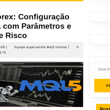
rex: Configuração
 com Parâmetros e
e Risco
25
Equipe
026
|
Equipe especialista Mql5 tutorial
|
0
de
especialista
2:10
maio
Mql5
de
tutorial
Search
2026
for:
Post