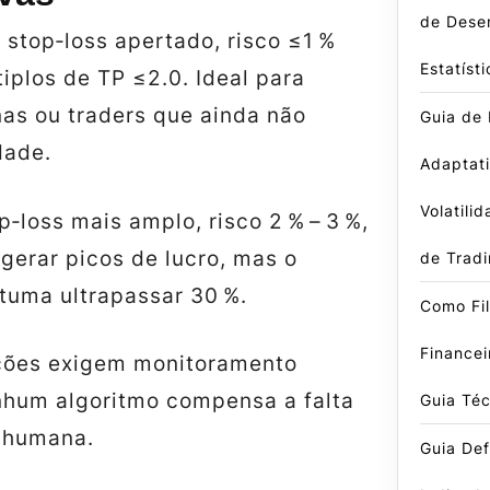
de Dese
stop‑loss apertado, risco ≤1 %
Estatísti
tiplos de TP ≤2.0. Ideal para
as ou traders que ainda não
Guia de
dade.
Adaptati
Volatili
p‑loss mais amplo, risco 2 % – 3 %,
gerar picos de lucro, mas o
de Trad
uma ultrapassar 30 %.
Como Fil
Finance
ções exigem monitoramento
nhum algoritmo compensa a falta
Guia Téc
 humana.
Guia Defi