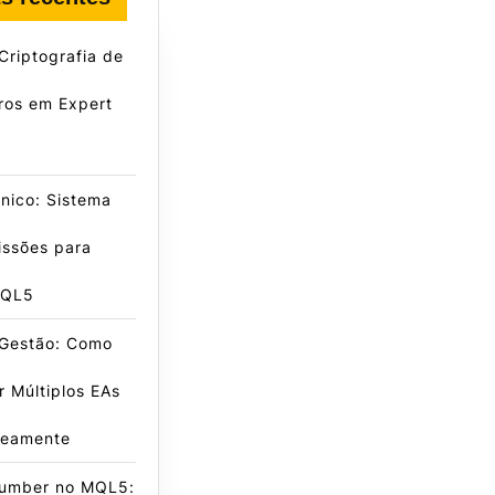
Criptografia de
ros em Expert
nico: Sistema
issões para
MQL5
 Gestão: Como
r Múltiplos EAs
neamente
umber no MQL5: