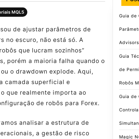
oriais MQL5
Guia de 
nsou de ajustar parâmetros de
Parâmet
s no escuro, não está só. A
Advisors
robôs que lucram sozinhos”
Guia Téc
s, porém a maioria falha quando o
de Perm
 ou o drawdown explode. Aqui,
 camada superficial e
Robôs 
o que realmente importa ao
Guia de
nfiguração de robôs para Forex.
Controla
amos analisar a estrutura de
Simulta
racionais, a gestão de risco
Magic N