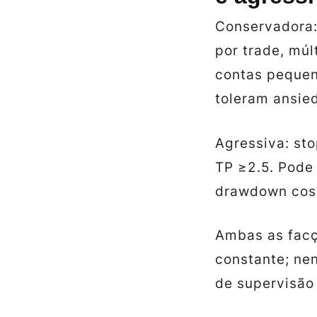
Conservadora: 
por trade, múl
contas pequen
toleram ansie
Agressiva: sto
TP ≥2.5. Pode 
drawdown cost
Ambas as fac
constante; ne
de supervisão