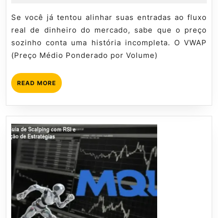
de
Mql5
VWAP
2026
tutorial
Se você já tentou alinhar suas entradas ao fluxo
–
real de dinheiro do mercado, sabe que o preço
Como
sozinho conta uma história incompleta. O VWAP
Programar
(Preço Médio Ponderado por Volume)
Estratégias
READ
READ MORE
MORE