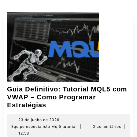
Guia Definitivo: Tutorial MQL5 com
VWAP – Como Programar
Guia
Estratégias
Definitivo:
Tutorial
23
23 de junho de 2026
|
de
Equipe
Equipe especialista Mql5 tutorial
|
0 comentários
|
MQL5
junho
especialista
12:58
com