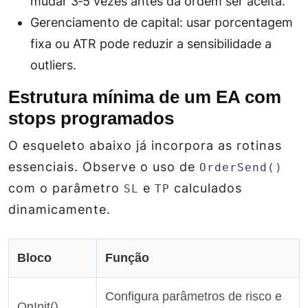
mudar 3‑5 vezes antes da ordem ser aceita.
Gerenciamento de capital: usar porcentagem
fixa ou ATR pode reduzir a sensibilidade a
outliers.
Estrutura mínima de um EA com
stops programados
O esqueleto abaixo já incorpora as rotinas
essenciais. Observe o uso de
OrderSend()
com o parâmetro
e
calculados
SL
TP
dinamicamente.
Bloco
Função
Configura parâmetros de risco e
OnInit()