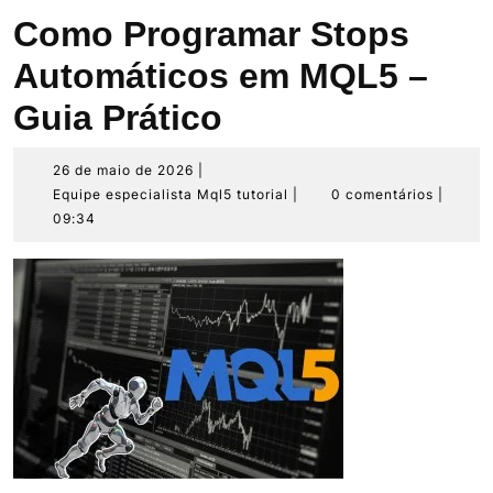
Como Programar Stops
Automáticos em MQL5 –
Guia Prático
26
26 de maio de 2026
|
de
Equipe
Equipe especialista Mql5 tutorial
|
0 comentários
|
maio
especialista
09:34
de
Mql5
2026
tutorial