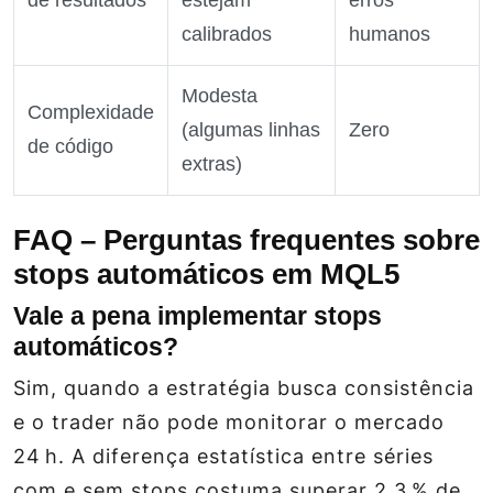
de resultados
estejam
erros
calibrados
humanos
Modesta
Complexidade
(algumas linhas
Zero
de código
extras)
FAQ – Perguntas frequentes sobre
stops automáticos em MQL5
Vale a pena implementar stops
automáticos?
Sim, quando a estratégia busca consistência
e o trader não pode monitorar o mercado
24 h. A diferença estatística entre séries
com e sem stops costuma superar 2,3 % de