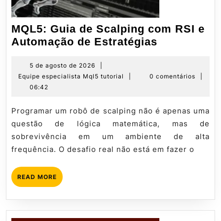
MQL5: Guia de Scalping com RSI e
MQL5:
Automação de Estratégias
Guia
de
5
5 de agosto de 2026
|
de
Equipe
Equipe especialista Mql5 tutorial
|
0 comentários
|
Scalping
agosto
especialista
06:42
com
de
Mql5
RSI
2026
tutorial
Programar um robô de scalping não é apenas uma
e
questão de lógica matemática, mas de
Automação
sobrevivência em um ambiente de alta
de
frequência. O desafio real não está em fazer o
Estratégias
READ
READ MORE
MORE