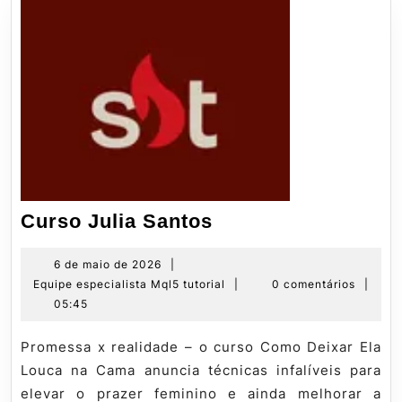
Curso
Curso Julia Santos
Julia
Santos
6
6 de maio de 2026
|
de
Equipe
Equipe especialista Mql5 tutorial
|
0 comentários
|
maio
especialista
05:45
de
Mql5
2026
tutorial
Promessa x realidade – o curso Como Deixar Ela
Louca na Cama anuncia técnicas infalíveis para
elevar o prazer feminino e ainda melhorar a