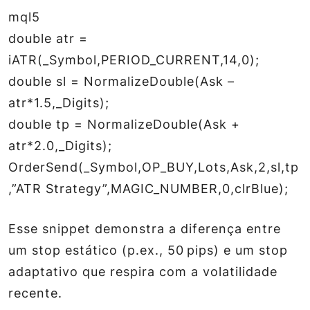
mql5
double atr =
iATR(_Symbol,PERIOD_CURRENT,14,0);
double sl = NormalizeDouble(Ask –
atr*1.5,_Digits);
double tp = NormalizeDouble(Ask +
atr*2.0,_Digits);
OrderSend(_Symbol,OP_BUY,Lots,Ask,2,sl,tp
,”ATR Strategy”,MAGIC_NUMBER,0,clrBlue);
Esse snippet demonstra a diferença entre
um stop estático (p.ex., 50 pips) e um stop
adaptativo que respira com a volatilidade
recente.