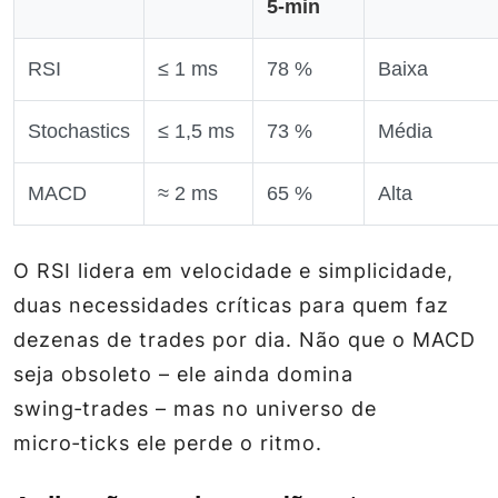
5‑min
RSI
≤ 1 ms
78 %
Baixa
Stochastics
≤ 1,5 ms
73 %
Média
MACD
≈ 2 ms
65 %
Alta
O RSI lidera em velocidade e simplicidade,
duas necessidades críticas para quem faz
dezenas de trades por dia. Não que o MACD
seja obsoleto – ele ainda domina
swing‑trades – mas no universo de
micro‑ticks ele perde o ritmo.