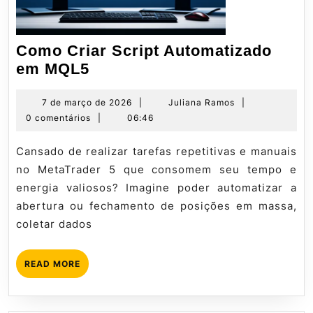
Como Criar Script Automatizado
Como
em MQL5
Criar
Script
7
Juliana
7 de março de 2026
|
Juliana Ramos
|
de
Ramos
0 comentários
|
06:46
Automatizado
março
em
de
Cansado de realizar tarefas repetitivas e manuais
MQL5
2026
no MetaTrader 5 que consomem seu tempo e
energia valiosos? Imagine poder automatizar a
abertura ou fechamento de posições em massa,
coletar dados
READ
READ MORE
MORE