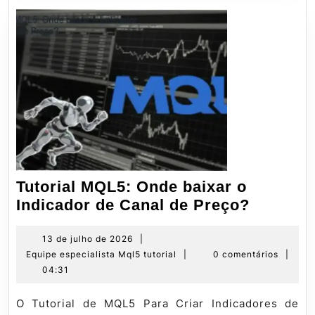
Tutorial MQL5: Onde baixar o
Tutorial
Indicador de Canal de Preço?
MQL5:
Onde
13
13 de julho de 2026
|
de
Equipe
Equipe especialista Mql5 tutorial
|
0 comentários
|
baixar
julho
especialista
04:31
o
de
Mql5
Indicad
2026
tutorial
O Tutorial de MQL5 Para Criar Indicadores de
de