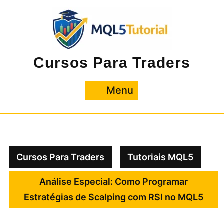
Pular
para
o
conteúdo
Cursos Para Traders
Menu
Menu
Cursos Para Traders
Tutoriais MQL5
Análise Especial: Como Programar
Estratégias de Scalping com RSI no MQL5