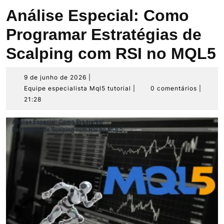
Análise Especial: Como
Programar Estratégias de
Scalping com RSI no MQL5
9
9 de junho de 2026
|
de
Equipe
Equipe especialista Mql5 tutorial
|
0 comentários
|
junho
especialista
21:28
de
Mql5
2026
tutorial