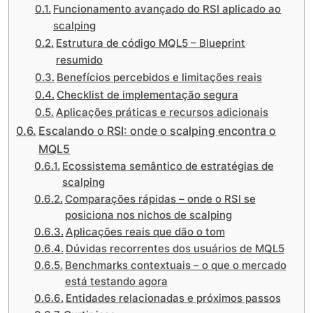
Funcionamento avançado do RSI aplicado ao
scalping
Estrutura de código MQL5 – Blueprint
resumido
Benefícios percebidos e limitações reais
Checklist de implementação segura
Aplicações práticas e recursos adicionais
Escalando o RSI: onde o scalping encontra o
MQL5
Ecossistema semântico de estratégias de
scalping
Comparações rápidas – onde o RSI se
posiciona nos nichos de scalping
Aplicações reais que dão o tom
Dúvidas recorrentes dos usuários de MQL5
Benchmarks contextuais – o que o mercado
está testando agora
Entidades relacionadas e próximos passos