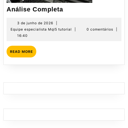
Análise
Análise Completa
Completa
3
3 de junho de 2026
|
de
Equipe
Equipe especialista Mql5 tutorial
|
0 comentários
|
junho
especialista
16:40
de
Mql5
2026
tutorial
READ
READ MORE
MORE