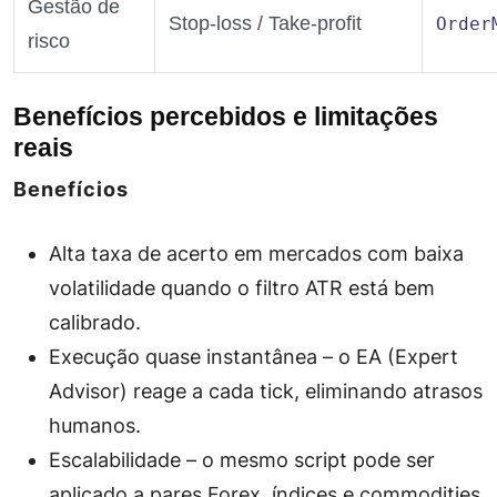
Gestão de
Stop‑loss / Take‑profit
Order
risco
Benefícios percebidos e limitações
reais
Benefícios
Alta taxa de acerto
em mercados com baixa
volatilidade quando o filtro ATR está bem
calibrado.
Execução quase instantânea
– o EA (Expert
Advisor) reage a cada tick, eliminando atrasos
humanos.
Escalabilidade
– o mesmo script pode ser
aplicado a pares Forex, índices e commodities