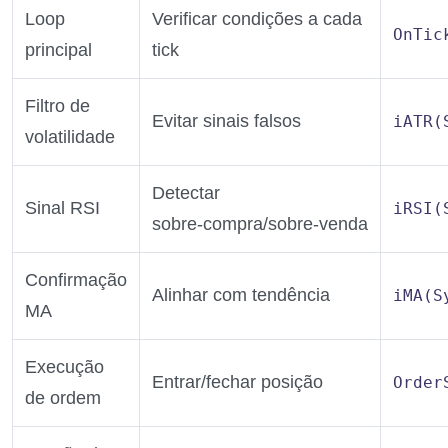
Loop
Verificar condições a cada
OnTic
principal
tick
Filtro de
Evitar sinais falsos
iATR(
volatilidade
Detectar
Sinal RSI
iRSI(
sobre‑compra/sobre‑venda
Confirmação
Alinhar com tendência
iMA(S
MA
Execução
Entrar/fechar posição
Order
de ordem