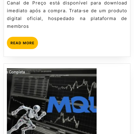
Canal de Preço está disponível para download
Canal
imediato após a compra. Trata‑se de um produto
de
digital oficial, hospedado na plataforma de
Preço?
membros
READ
READ MORE
MORE