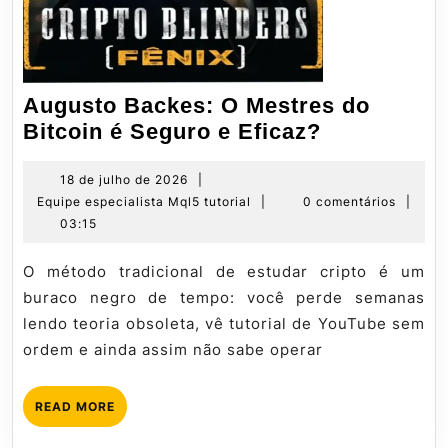
Augusto Backes: O Mestres do
Augusto
Bitcoin é Seguro e Eficaz?
Backes:
O
18
18 de julho de 2026
|
de
Equipe
Equipe especialista Mql5 tutorial
|
0 comentários
|
Mestres
julho
especialista
03:15
do
de
Mql5
Bitcoin
2026
tutorial
O método tradicional de estudar cripto é um
é
buraco negro de tempo: você perde semanas
Seguro
lendo teoria obsoleta, vê tutorial de YouTube sem
e
ordem e ainda assim não sabe operar
Eficaz?
READ
READ MORE
MORE