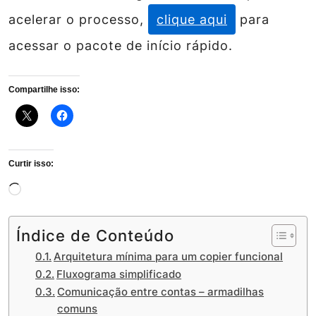
acelerar o processo,
clique aqui
para
acessar o pacote de início rápido.
Compartilhe isso:
Curtir isso:
Carregando...
Índice de Conteúdo
Arquitetura mínima para um copier funcional
Fluxograma simplificado
Comunicação entre contas – armadilhas
comuns