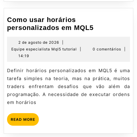
Como usar horários
Como
personalizados em MQL5
usar
horários
2
2 de agosto de 2026
|
de
Equipe
Equipe especialista Mql5 tutorial
|
0 comentários
|
personaliza
agosto
especialista
14:19
em
de
Mql5
MQL5
2026
tutorial
Definir horários personalizados em MQL5 é uma
tarefa simples na teoria, mas na prática, muitos
traders enfrentam desafios que vão além da
programação. A necessidade de executar ordens
em horários
READ
READ MORE
MORE