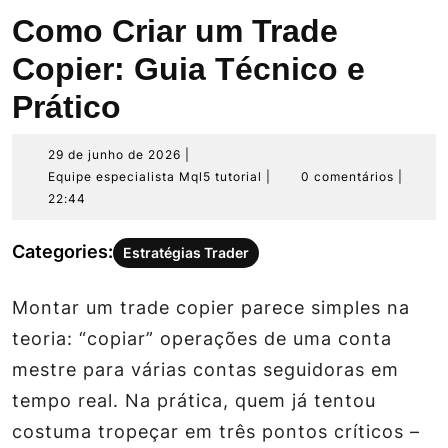
Como Criar um Trade
Copier: Guia Técnico e
Prático
29
29 de junho de 2026
|
de
Equipe
Equipe especialista Mql5 tutorial
|
0 comentários
|
junho
especialista
22:44
de
Mql5
2026
tutorial
Categories:
Estratégias Trader
Montar um trade copier parece simples na
teoria: “copiar” operações de uma conta
mestre para várias contas seguidoras em
tempo real. Na prática, quem já tentou
costuma tropeçar em três pontos críticos –