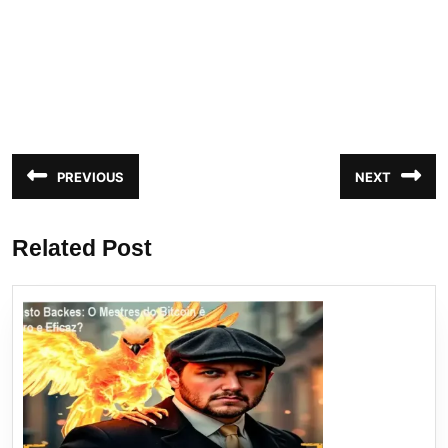
Navegação
PREVIOUS
NEXT
Post
Próximo
de
anterior:
post:
Post
Related Post