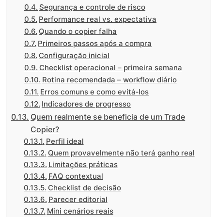
Segurança e controle de risco
Performance real vs. expectativa
Quando o copier falha
Primeiros passos após a compra
Configuração inicial
Checklist operacional – primeira semana
Rotina recomendada – workflow diário
Erros comuns e como evitá‑los
Indicadores de progresso
Quem realmente se beneficia de um Trade
Copier?
Perfil ideal
Quem provavelmente não terá ganho real
Limitações práticas
FAQ contextual
Checklist de decisão
Parecer editorial
Mini cenários reais