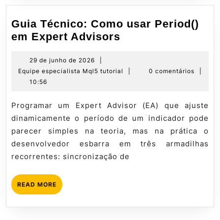
Guia Técnico: Como usar Period()
Guia
em Expert Advisors
Técnico:
Como
29
29 de junho de 2026
|
de
Equipe
Equipe especialista Mql5 tutorial
|
0 comentários
|
usar
junho
especialista
10:56
Period()
de
Mql5
em
2026
tutorial
Programar um Expert Advisor (EA) que ajuste
Expert
dinamicamente o período de um indicador pode
Advisors
parecer simples na teoria, mas na prática o
desenvolvedor esbarra em três armadilhas
recorrentes: sincronização de
READ
READ MORE
MORE