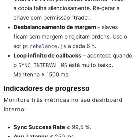
a cópia falha silenciosamente. Re‑gerar a
chave com permissão “trade”.
Desbalanceamento de margem
– slaves
ficam sem margem e rejeitam ordens. Use o
script
a cada 6 h.
rebalance.js
Loop infinito de callbacks
– acontece quando
o
está muito baixo.
SYNC_INTERVAL_MS
Mantenha ≥ 1500 ms.
Indicadores de progresso
Monitore três métricas no seu dashboard
interno:
Sync Success Rate
≥ 99,5 %.
Avg. Latency
≤ 250 ms.