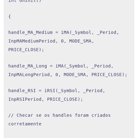
int OnInit()
{
handle_MA_Medium = iMA(_Symbol, _Period,
InpMAMediumPeriod, 0, MODE_SMA,
PRICE_CLOSE);
handle_MA_Long = iMA(_Symbol, _Period,
InpMALongPeriod, 0, MODE_SMA, PRICE_CLOSE);
handle_RSI = iRSI(_Symbol, _Period,
InpRSIPeriod, PRICE_CLOSE);
// Checar se os handles foram criados
corretamente