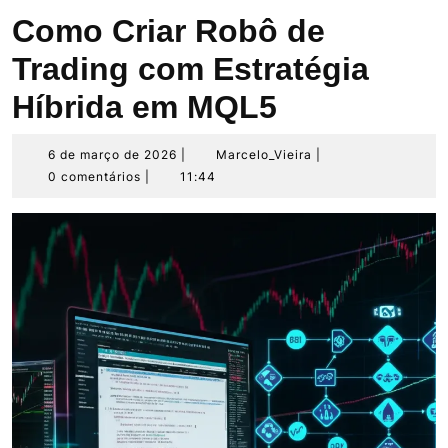
Como Criar Robô de
Trading com Estratégia
Híbrida em MQL5
6
Marcelo_Vieira
6 de março de 2026
|
Marcelo_Vieira
|
de
0 comentários
|
11:44
março
de
2026