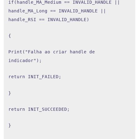
if(handle_MA_Medium == INVALID_HANDLE ||
handle_MA_Long == INVALID_HANDLE ||
handle_RSI == INVALID_HANDLE)
{
Print("Falha ao criar handle de
indicador");
return INIT_FAILED;
}
return INIT_SUCCEEDED;
}