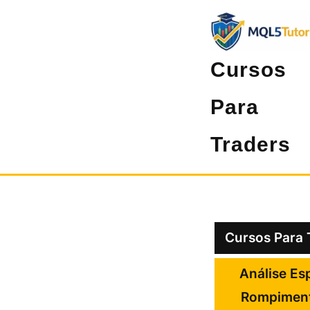
Pular
para
o
Cursos
conteúdo
Para
Traders
Cursos Para 
Análise Es
Rompiment