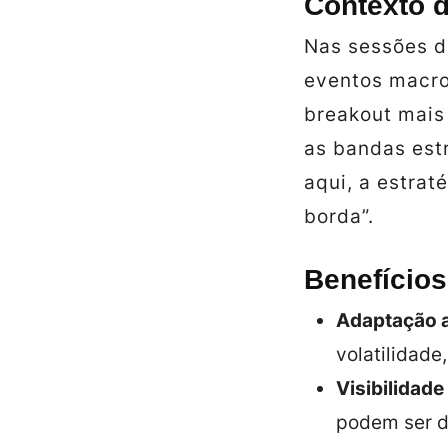
Contexto 
Nas sessões de
eventos macro
breakout
mais 
as bandas est
aqui, a estrat
borda”.
Benefícios
Adaptação 
volatilidade,
Visibilidade
podem ser d