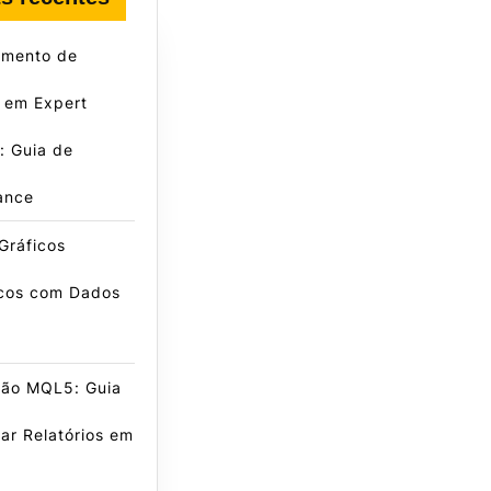
amento de
 em Expert
: Guia de
ance
Gráficos
icos com Dados
ão MQL5: Guia
ar Relatórios em