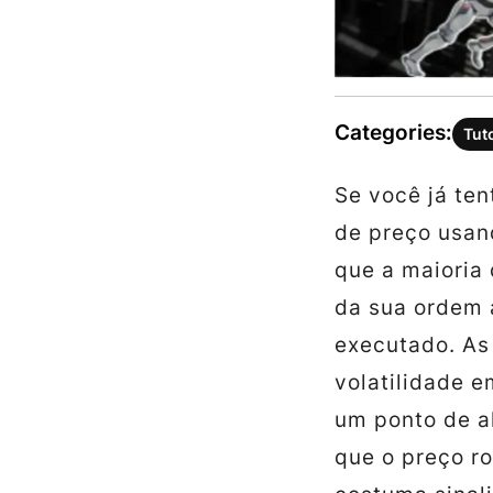
Categories:
Tut
Se você já te
de preço usan
que a maioria
da sua ordem 
executado. As 
volatilidade 
um ponto de al
que o preço ro