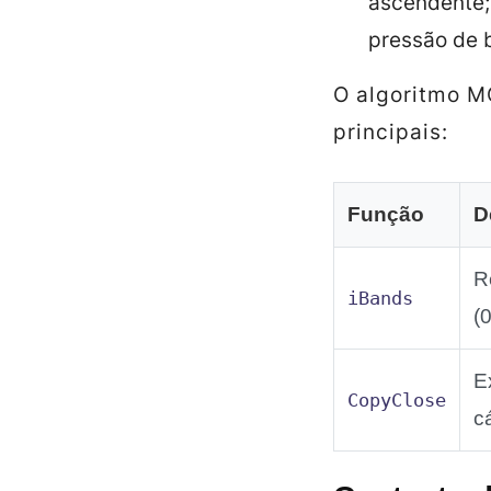
ascendente; 
pressão de 
O algoritmo M
principais:
Função
D
R
iBands
(
E
CopyClose
c