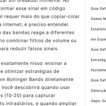
izar um breakout iminente. No
formar esse sinal em código
Guia Def
l requer mais do que copiar‑colar
Dados M
 internet; é preciso entender
Estatíst
a das bandas reage a diferentes
em Exper
mo combinar filtros de volume ou
ara reduzir falsos sinais.
Guia Def
Estratég
 exatamente nisso: ensinar a
Fechame
 e otimizar estratégias de
m Bollinger Bands diretamente
Guia Def
. Você descobrirá quando usar
Detecçã
s (10‑20) para capturar
Gaps: G
s intradiários, e quando ampliar