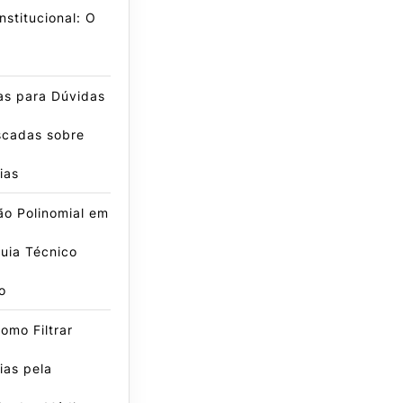
nstitucional: O
as para Dúvidas
scadas sobre
ias
ão Polinomial em
uia Técnico
o
omo Filtrar
ias pela