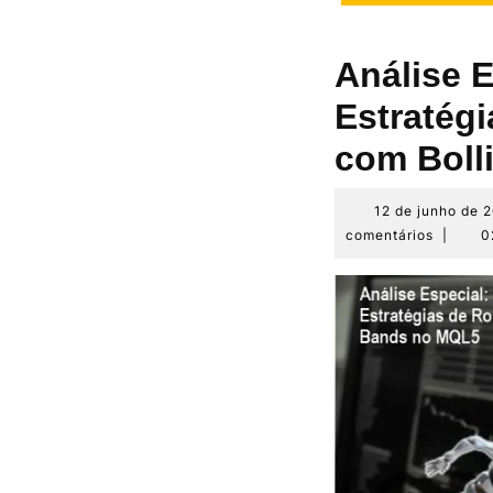
Análise 
Estratég
com Boll
12 de junho de 
comentários
|
0