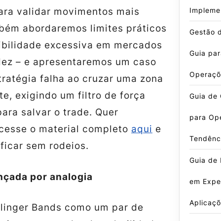
Impleme
ara validar movimentos mais
bém abordaremos limites práticos
Gestão d
ibilidade excessiva em mercados
Guia par
idez – e apresentaremos um caso
Operaçõ
tratégia falha ao cruzar uma zona
te, exigindo um filtro de força
Guia de 
para salvar o trade. Quer
para Op
cesse o material completo
aqui
e
Tendênc
ficar sem rodeios.
Guia de 
nçada por analogia
em Exper
Aplicaçõ
llinger Bands como um par de