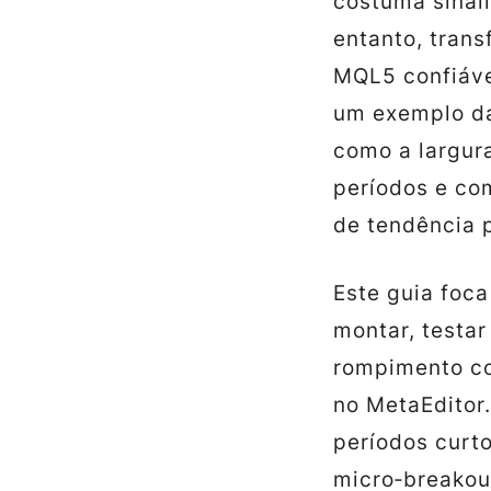
costuma sinal
entanto, trans
MQL5 confiáve
um exemplo da
como a largur
períodos e co
de tendência p
Este guia foca
montar, testar
rompimento co
no MetaEditor
períodos curto
micro‑breakout