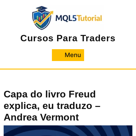
Pular
para
o
conteúdo
Cursos Para Traders
Menu
Menu
Capa do livro Freud
explica, eu traduzo –
Andrea Vermont