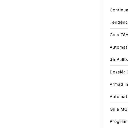
Continu
Tendênc
Guia Té
Automati
de Pullb
Dossiê:
Armadil
Automat
Guia MQ
Program