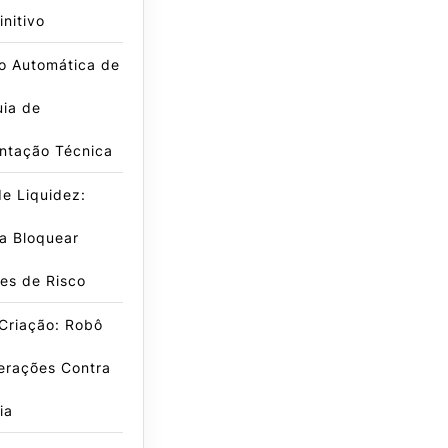
initivo
o Automática de
uia de
ntação Técnica
e Liquidez:
a Bloquear
es de Risco
Criação: Robô
erações Contra
ia