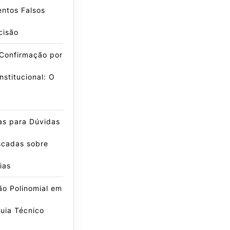
ntos Falsos
cisão
 Confirmação por
nstitucional: O
as para Dúvidas
scadas sobre
ias
ão Polinomial em
uia Técnico