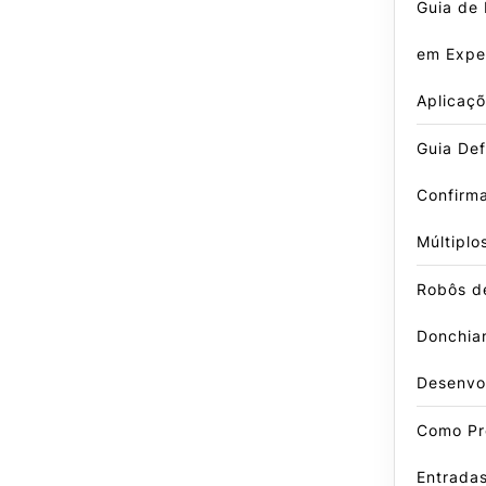
Guia de 
em Exper
Aplicaçõ
Guia Defi
Confirm
Múltiplo
Robôs d
Donchian
Desenvo
Como Pr
Entradas