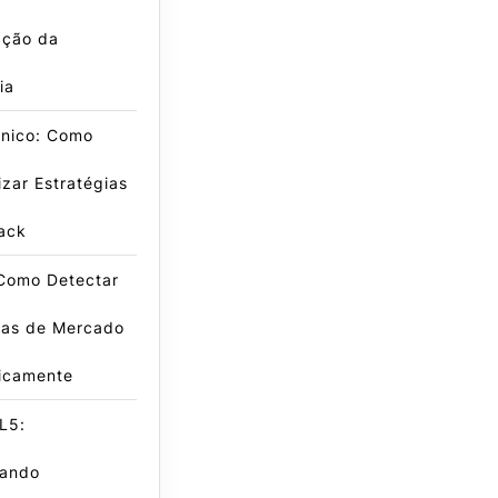
ação da
ia
cnico: Como
zar Estratégias
ack
 Como Detectar
has de Mercado
icamente
L5:
ando