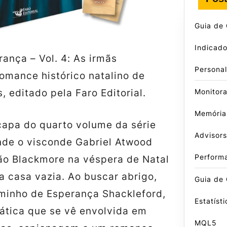
Guia de
Indicado
ança – Vol. 4: As irmãs
Persona
romance histórico natalino de
Monitor
, editado pela Faro Editorial.
Memória
capa do quarto volume da série
Advisors
onde o visconde Gabriel Atwood
Perform
o Blackmore na véspera de Natal
a casa vazia. Ao buscar abrigo,
Guia de 
aminho de Esperança Shackleford,
Estatíst
ática que se vê envolvida em
MQL5