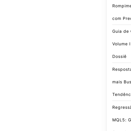
Rompime
com Pre
Guia de
Volume I
Dossiê
Respost
mais Bu
Tendênc
Regress
MQL5: G