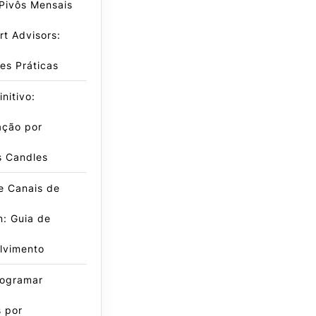
Pivôs Mensais
t Advisors:
es Práticas
nitivo:
ação por
s Candles
e Canais de
: Guia de
lvimento
ogramar
 por