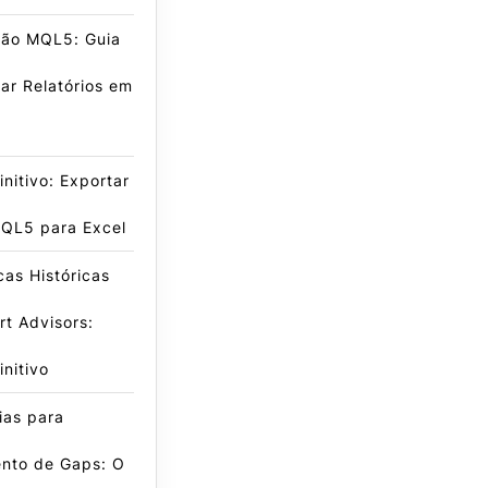
ão MQL5: Guia
ar Relatórios em
initivo: Exportar
QL5 para Excel
icas Históricas
t Advisors:
initivo
ias para
nto de Gaps: O