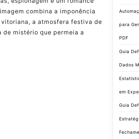
ticas, espionagem e um romance
 imagem combina a imponência
Automaç
 vitoriana, a atmosfera festiva de
para Ger
a de mistério que permeia a
PDF
Guia Def
Dados M
Estatíst
em Exper
Guia Def
Estratég
Fechame