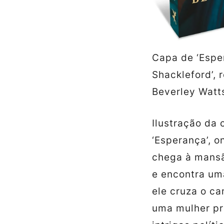
Capa de ‘Esper
Shackleford’, 
Beverley Watts
Ilustração da 
‘Esperança’, 
chega à mansã
e encontra um
ele cruza o c
uma mulher pr