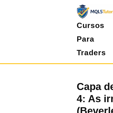
Pular
para
o
Cursos
conteúdo
Para
Traders
Capa de
4: As i
(Beverl