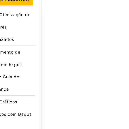
 Otimização de
res
lizados
amento de
 em Expert
: Guia de
ance
Gráficos
icos com Dados