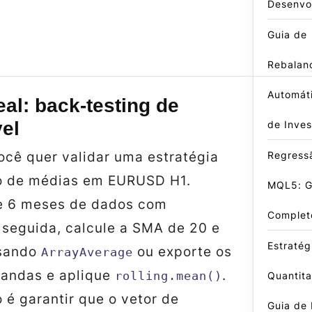
Desenvo
Guia de
Rebalan
Automáti
al: back‑testing de
el
de Inves
ocê quer validar uma estratégia
Regressã
o de médias em EURUSD H1.
MQL5: G
xe 6 meses de dados com
Complet
 seguida, calcule a SMA de 20 e
Estratég
usando
ou exporte os
ArrayAverage
Pandas e aplique
.
rolling.mean()
Quantit
o é garantir que o vetor de
Guia de