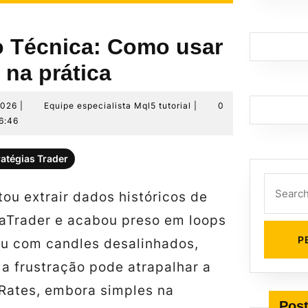
o Técnica: Como usar
 na prática
29
Equipe
2026
|
Equipe especialista Mql5 tutorial
|
0
de
especialista
6:46
junho
Mql5
de
tutorial
ratégias Trader
2026
Search
tou extrair dados históricos de
for:
aTrader e acabou preso em loops
u com candles desalinhados,
a frustração pode atrapalhar a
lRates, embora simples na
Post