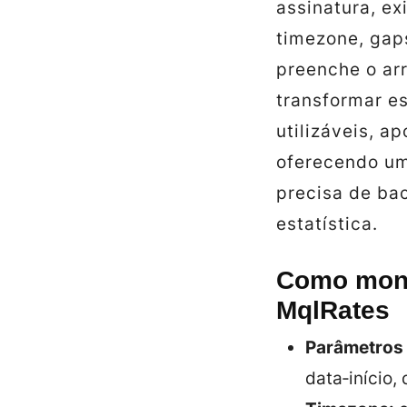
assinatura, ex
timezone, gap
preenche o ar
transformar e
utilizáveis, 
oferecendo um
precisa de ba
estatística.
Como mont
MqlRates
Parâmetros 
data‑início,