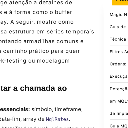
ige atenção a detalhes de
s e à forma como o buffer
Magic N
ray. A seguir, mostro como
Guia de
ssa estrutura em séries temporais
Técnica
apontando armadilhas comuns e
 caminho prático para quem
Filtros 
ck‑testing ou modelagem
Ordens:
Execuçã
ar a chamada ao
Detecçã
em MQL5
essenciais:
símbolo, timeframe,
de Impl
 data‑fim, array de
.
MqlRates
Guia MQ