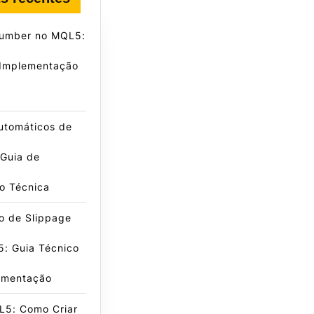
umber no MQL5:
 Implementação
Automáticos de
 Guia de
o Técnica
o de Slippage
: Guia Técnico
ementação
L5: Como Criar