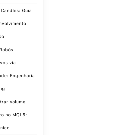
 Candles: Guia
nvolvimento
co
 Robôs
vos via
dade: Engenharia
ing
trar Volume
iro no MQL5:
nico