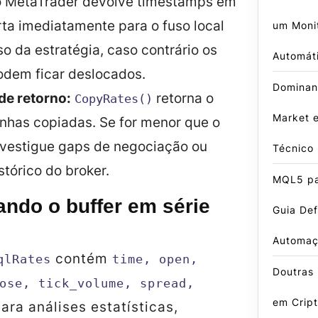
 MetaTrader devolve timestamps em
ta imediatamente para o fuso local
um Moni
so da estratégia, caso contrário os
Automát
odem ficar deslocados.
Dominan
de retorno:
retorna o
CopyRates()
Market 
inhas copiadas. Se for menor que o
nvestigue gaps de negociação ou
Técnico
stórico do broker.
MQL5 pa
ndo o buffer em série
Guia Def
Automa
contém
qlRates
time, open,
Doutras
ose, tick_volume, spread,
em Crip
Para análises estatísticas,