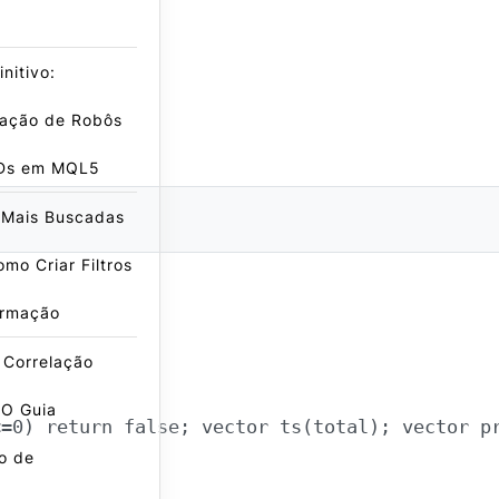
nitivo:
ação de Robôs
Ds em MQL5
 Mais Buscadas
mo Criar Filtros
irmação
 Correlação
 O Guia
<=0) return false; vector
 ts(total); vector
 p
vo de