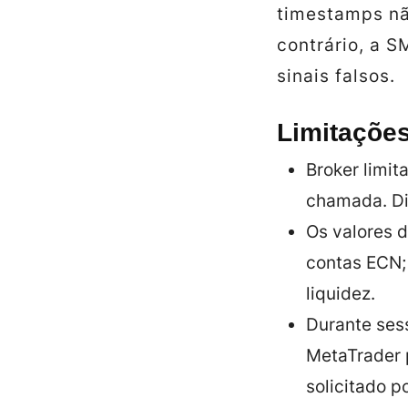
timestamps nã
contrário, a S
sinais falsos.
Limitações
Broker limit
chamada. Di
Os valores 
contas ECN; 
liquidez.
Durante sess
MetaTrader 
solicitado p