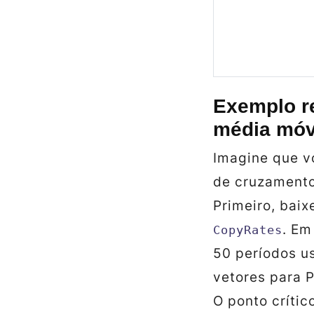
Exemplo re
média móv
Imagine que v
de cruzament
Primeiro, bai
. Em
CopyRates
50 períodos 
vetores para 
O ponto crític