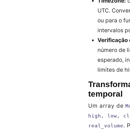
Timezone:
o
UTC. Conver
ou para o fu
intervalos p
Verificação 
número de l
esperado, i
limites de hi
Transforma
temporal
Um array de
M
high, low, cl
. 
real_volume