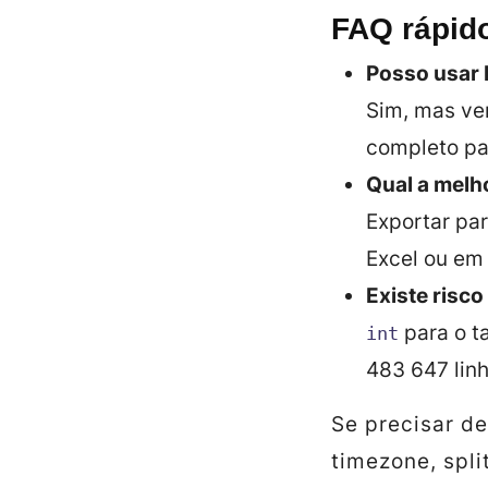
FAQ rápid
Posso usar 
Sim, mas ver
completo pa
Qual a melh
Exportar pa
Excel ou em
Existe risco
para o ta
int
483 647 linh
Se precisar de
timezone, spl