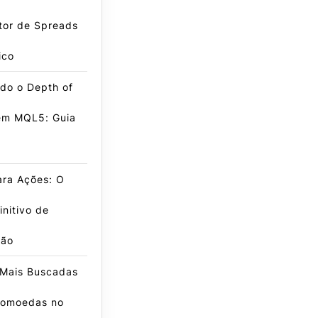
tor de Spreads
ico
do o Depth of
em MQL5: Guia
ra Ações: O
initivo de
ção
 Mais Buscadas
tomoedas no