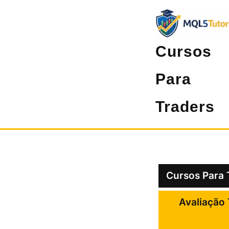
Pular
para
o
Cursos
conteúdo
Para
Traders
Cursos Para 
Avaliação