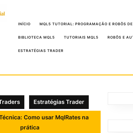
INÍCIO
MQL5 TUTORIAL: PROGRAMAÇÃO E ROBÔS DE
BIBLIOTECA MQL5
TUTORIAIS MQL5
ROBÔS E A
ESTRATÉGIAS TRADER
Traders
Estratégias Trader
 Técnica: Como usar MqlRates na
prática