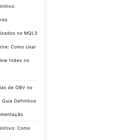
nitivo:
res
lizados no MQL5
stre: Como Usar
low Index no
ias de OBV no
Guia Definitivo
ementação
initivo: Como