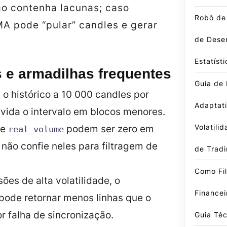
o contenha lacunas; caso
Robô de
MA pode “pular” candles e gerar
de Dese
Estatísti
 e armadilhas frequentes
Guia de
a o histórico a 10 000 candles por
Adaptati
vida o intervalo em blocos menores.
Volatili
de
podem ser zero em
real_volume
não confie neles para filtragem de
de Trad
Como Fil
ões de alta volatilidade, o
Finance
pode retornar menos linhas que o
or falha de sincronização.
Guia Téc