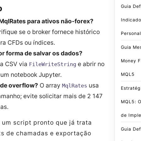
Guia Defi
o
Indicado
MqlRates para ativos não‑forex?
ifique se o broker fornece histórico
Persona
ra CFDs ou índices.
Guia Me
or forma de salvar os dados?
Money F
ra CSV via
e abrir no
FileWriteString
 um notebook Jupyter.
MQL5
 de overflow?
O array
usa
MqlRates
Estratég
manho; evite solicitar mais de 2 147
MQL5: O 
as.
de Impl
 um script pronto que já trata
Guia Def
its de chamadas e exportação