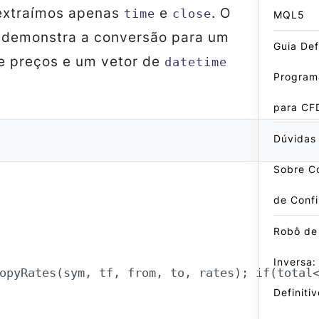
extraímos apenas
e
. O
time
close
MQL5
 demonstra a conversão para um
Guia Defi
 preços e um vetor de
datetime
Program
para CF
Dúvidas
Sobre Co
de Conf
Robô de
Inversa:
opyRates(sym, tf, from, to, rates); if(total
Definiti