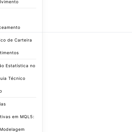
lvimento
ceamento
co de Carteira
timentos
o Estatística no
uia Técnico
o
ias
ativas em MQL5:
 Modelagem