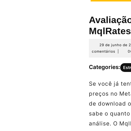
Avaliaçã
MqlRates
29 de junho de 
comentários
|
0
Categories:
Est
Se você já ten
preços no Met
de download o
sabe o quanto 
análise. O Mq