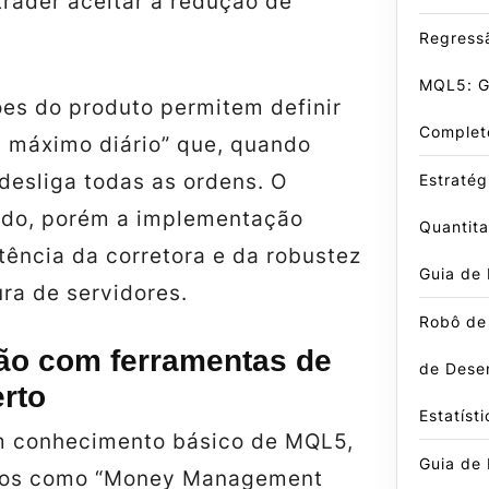
trader aceitar a redução de
Regressã
MQL5: G
es do produto permitem definir
Complet
máximo diário” que, quando
desliga todas as ordens. O
Estratég
lido, porém a implementação
Quantit
tência da corretora e da robustez
Guia de
ura de servidores.
Robô de
o com ferramentas de
de Dese
rto
Estatísti
m conhecimento básico de MQL5,
Guia de
itos como “Money Management