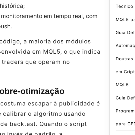
histórica;
Técnico
e monitoramento em tempo real, com
MQL5 pa
push.
Guia Def
código, a maioria dos módulos
Automa
senvolvida em MQL5, o que indica
Doutras
o traders que operam no
em Crip
MQL5
obre‑otimização
Guia Defi
costuma escapar à publicidade é
Program
 calibrar o algoritmo usando
de backtest. Quando o script
para CF
ao invés de padrão, a