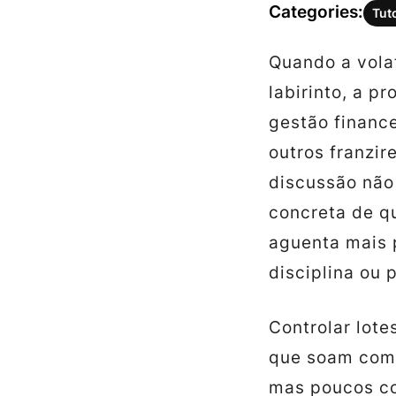
Categories:
Tut
Quando a vola
labirinto, a 
gestão finance
outros franzir
discussão não 
concreta de q
aguenta mais p
disciplina ou 
Controlar lote
que soam como
mas poucos c