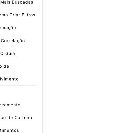
 Mais Buscadas
mo Criar Filtros
irmação
 Correlação
 O Guia
vo de
lvimento
ceamento
co de Carteira
timentos