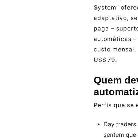
System” oferec
adaptativo, s
paga – suport
automáticas –
custo mensal,
US$ 79.
Quem dev
automati
Perfis que se
Day traders 
sentem que 