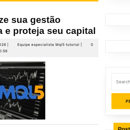
ze sua gestão
a e proteja seu capital
24
Equipe
026
|
Equipe especialista Mql5 tutorial
|
0
de
especialista
0:56
maio
Mql5
de
tutorial
2026
Search
for:
Post