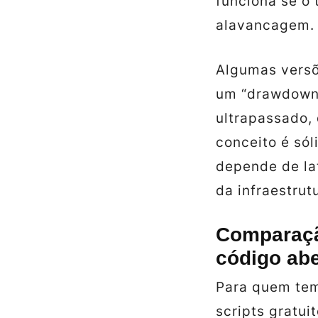
funciona se o 
alavancagem.
Algumas versõ
um “drawdown 
ultrapassado, 
conceito é só
depende de la
da infraestrut
Comparaçã
código abe
Para quem te
scripts gratu