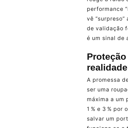
performance “n
vê “surpreso” 
de validação 
é um sinal de 
Proteção 
realidad
A promessa de
ser uma roupa
máxima a um p
1 % e 3 % por 
salvar um port