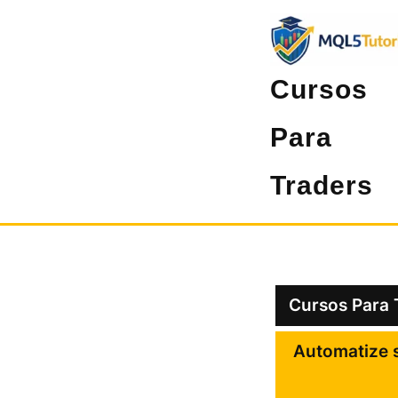
Pular
para
o
Cursos
conteúdo
Para
Traders
Cursos Para 
Automatize s