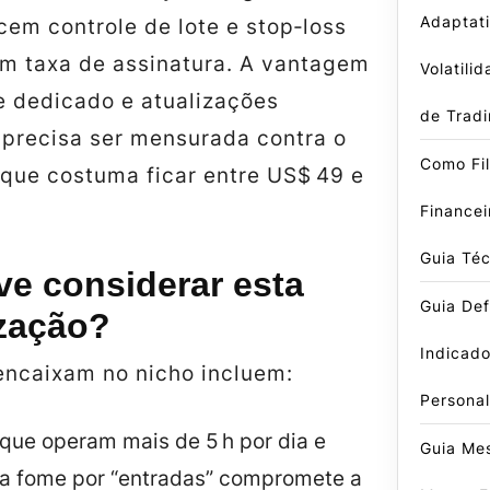
Adaptati
em controle de lote e stop‑loss
em taxa de assinatura. A vantagem
Volatili
e dedicado e atualizações
de Trad
 precisa ser mensurada contra o
Como Fil
 que costuma ficar entre US$ 49 e
Finance
Guia Téc
e considerar esta
Guia Defi
zação?
Indicado
 encaixam no nicho incluem:
Persona
que operam mais de 5 h por dia e
Guia Me
a fome por “entradas” compromete a