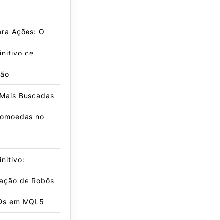
ra Ações: O
initivo de
ção
 Mais Buscadas
tomoedas no
nitivo:
ação de Robôs
Ds em MQL5