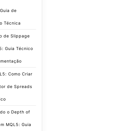
 Guia de
o Técnica
o de Slippage
: Guia Técnico
ementação
L5: Como Criar
tor de Spreads
ico
do o Depth of
em MQL5: Guia