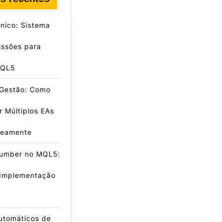
nico: Sistema
issões para
MQL5
 Gestão: Como
r Múltiplos EAs
neamente
umber no MQL5:
 Implementação
Automáticos de