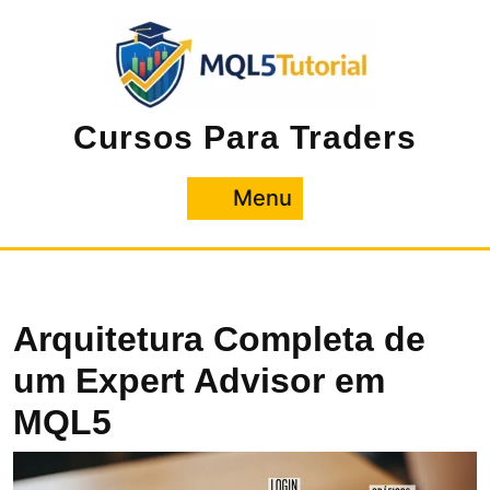
Pular
para
o
conteúdo
Cursos Para Traders
Menu
Menu
Arquitetura Completa de
um Expert Advisor em
MQL5