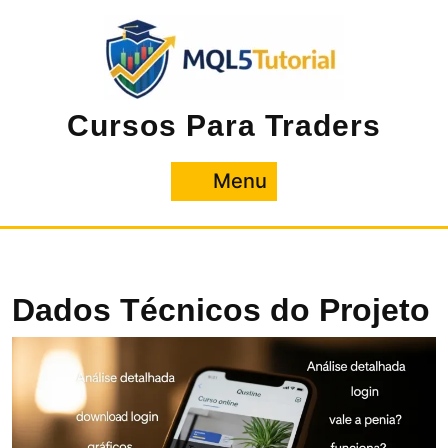
Pular
para
o
conteúdo
Cursos Para Traders
Menu
Menu
Dados Técnicos do Projeto