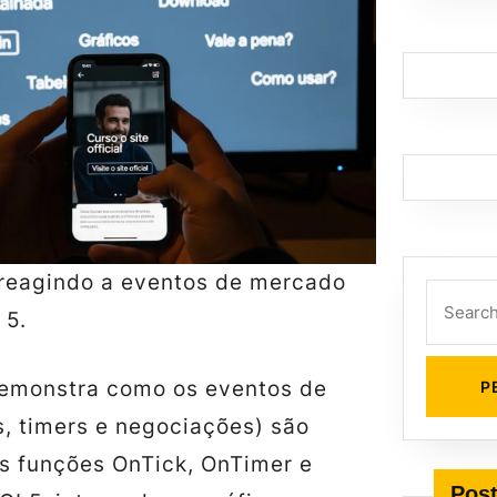
reagindo a eventos de mercado
Search
 5.
for:
emonstra como os eventos de
s, timers e negociações) são
s funções OnTick, OnTimer e
Post