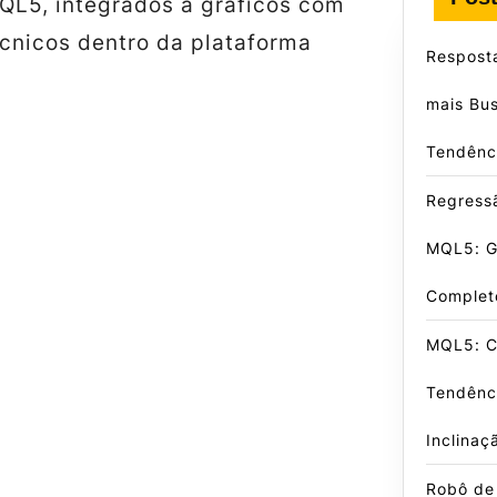
L5, integrados a gráficos com
écnicos dentro da plataforma
Respost
mais Bu
Tendênc
Regress
MQL5: G
Complet
MQL5: C
Tendênc
Inclinaç
Robô de 