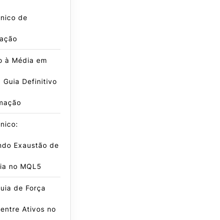
nico de
ação
o à Média em
Guia Definitivo
mação
nico:
ndo Exaustão de
ia no MQL5
uia de Força
 entre Ativos no