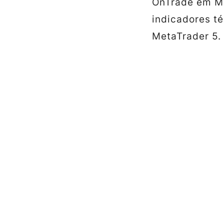
OnTrade em MQ
indicadores t
MetaTrader 5.