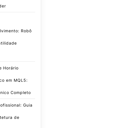
der
lvimento: Robô
tilidade
de Horário
co em MQL5:
cnico Completo
fissional: Guia
tetura de