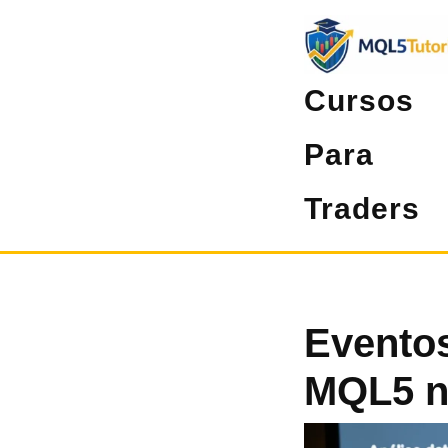
Pular
para
o
Cursos
conteúdo
Para
Traders
Evento
MQL5 n