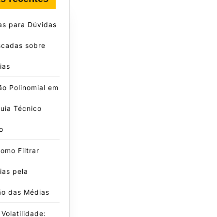
as para Dúvidas
scadas sobre
ias
ão Polinomial em
uia Técnico
o
omo Filtrar
ias pela
ão das Médias
Volatilidade: