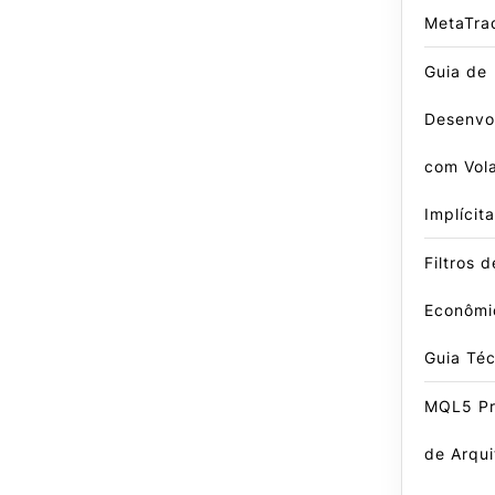
MetaTra
Guia de
Desenvo
com Vola
Implícita
Filtros 
Econômi
Guia Té
MQL5 Pro
de Arqui