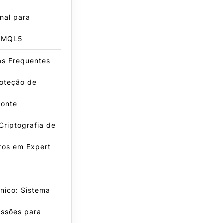
onal para
s MQL5
as Frequentes
roteção de
fonte
Criptografia de
ros em Expert
nico: Sistema
issões para