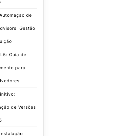
s
 Automação de
dvisors: Gestão
buição
L5: Guia de
amento para
lvedores
nitivo:
ação de Versões
5
Instalação