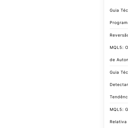
Guia Téc
Program
Reversã
MQL5: O 
de Auto
Guia Téc
Detecta
Tendênc
MQL5: G
Relativa