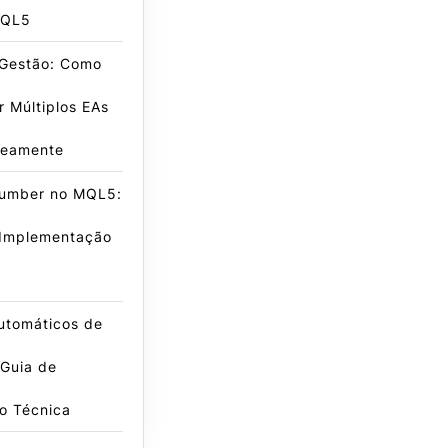
MQL5
 Gestão: Como
r Múltiplos EAs
neamente
umber no MQL5:
 Implementação
Automáticos de
 Guia de
o Técnica