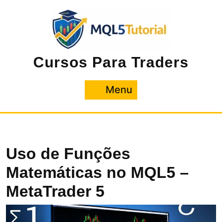
Pular
para
o
conteúdo
Cursos Para Traders
Menu
Menu
Uso de Funções
Matemáticas no MQL5 –
MetaTrader 5