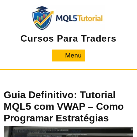
Pular
para
o
conteúdo
Cursos Para Traders
Menu
Menu
Guia Definitivo: Tutorial
MQL5 com VWAP – Como
Programar Estratégias