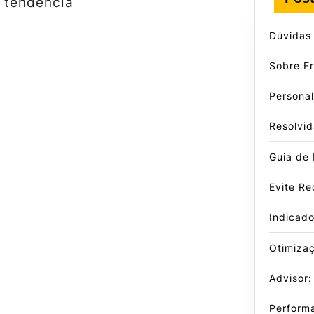
e tendência
Dúvidas
Sobre F
Persona
Resolvid
Guia de
Evite Re
Indicad
Otimiza
Advisor:
Perform