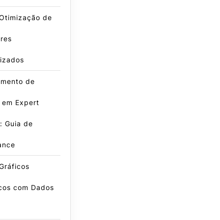
 Otimização de
res
lizados
amento de
 em Expert
: Guia de
ance
Gráficos
icos com Dados