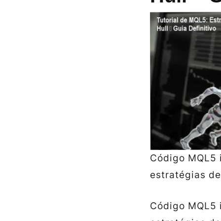
Código MQL5 i
estratégias d
Código MQL5 i