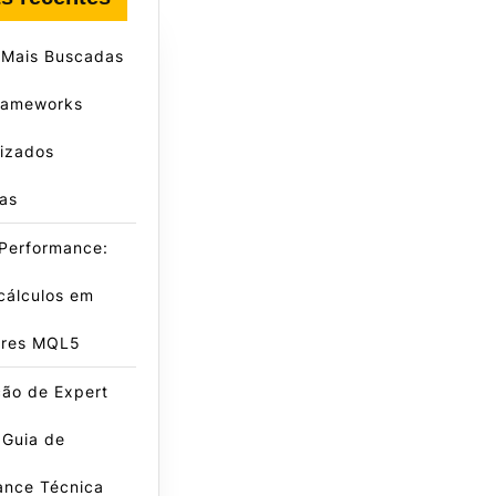
 Mais Buscadas
rameworks
lizados
as
 Performance:
cálculos em
ores MQL5
ção de Expert
 Guia de
ance Técnica