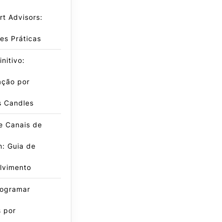
t Advisors:
es Práticas
nitivo:
ação por
s Candles
e Canais de
: Guia de
lvimento
ogramar
 por