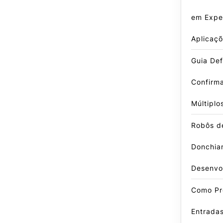
em Exper
Aplicaçõ
Guia Defi
Confirm
Múltiplo
Robôs d
Donchian
Desenvo
Como Pr
Entradas