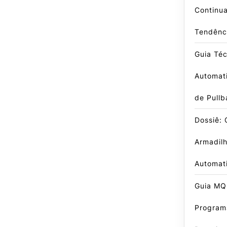
Continu
Tendênc
Guia Té
Automati
de Pullb
Dossiê:
Armadil
Automat
Guia MQ
Program