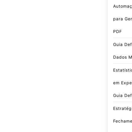
Automaç
para Ger
PDF
Guia Def
Dados M
Estatíst
em Exper
Guia Def
Estratég
Fechame