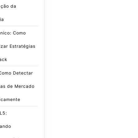
ação da
ia
cnico: Como
zar Estratégias
ack
 Como Detectar
has de Mercado
icamente
L5:
ando