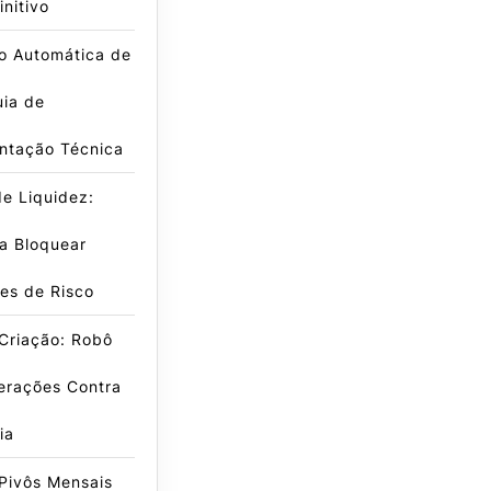
initivo
o Automática de
uia de
ntação Técnica
e Liquidez:
a Bloquear
es de Risco
Criação: Robô
erações Contra
ia
Pivôs Mensais