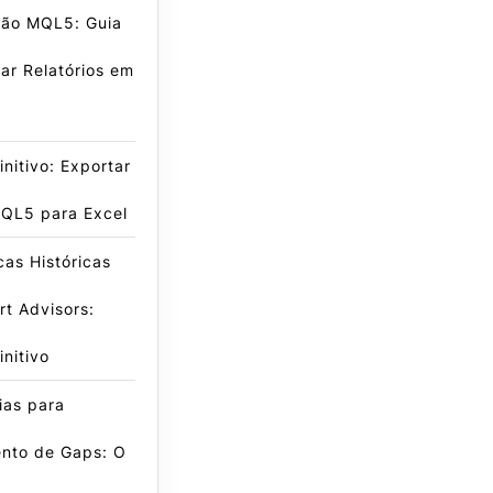
ão MQL5: Guia
ar Relatórios em
initivo: Exportar
QL5 para Excel
icas Históricas
t Advisors:
initivo
ias para
nto de Gaps: O