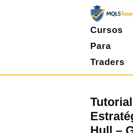
Pular
para
o
Cursos
conteúdo
Para
Traders
Tutoria
Estraté
Hull – 