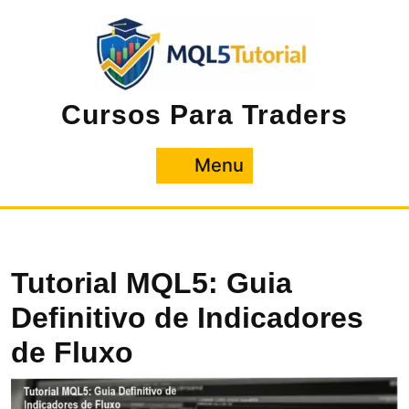
Pular
para
o
conteúdo
Cursos Para Traders
Menu
Menu
Tutorial MQL5: Guia
Definitivo de Indicadores
de Fluxo