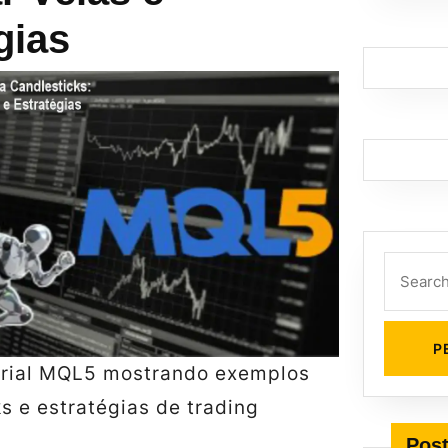
gias
Search
for:
orial MQL5 mostrando exemplos
s e estratégias de trading
Post