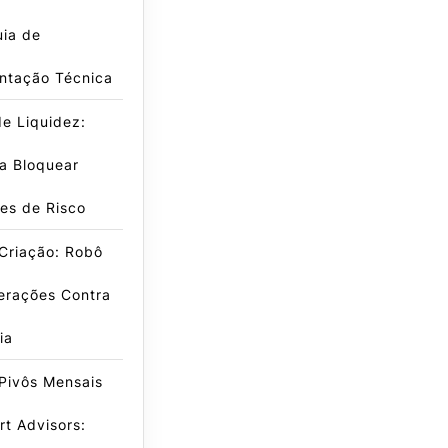
uia de
ntação Técnica
e Liquidez:
a Bloquear
es de Risco
Criação: Robô
erações Contra
ia
Pivôs Mensais
t Advisors: