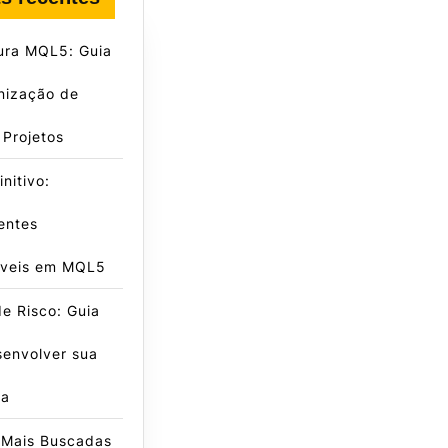
ura MQL5: Guia
nização de
Projetos
nitivo:
entes
záveis em MQL5
e Risco: Guia
senvolver sua
ca
 Mais Buscadas