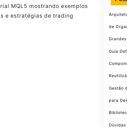
orial MQL5 mostrando exemplos
Arquitet
s e estratégias de trading
de Orga
Grandes 
Guia Defi
Compon
Reutili
Gestão d
para De
Bibliote
Dúvidas