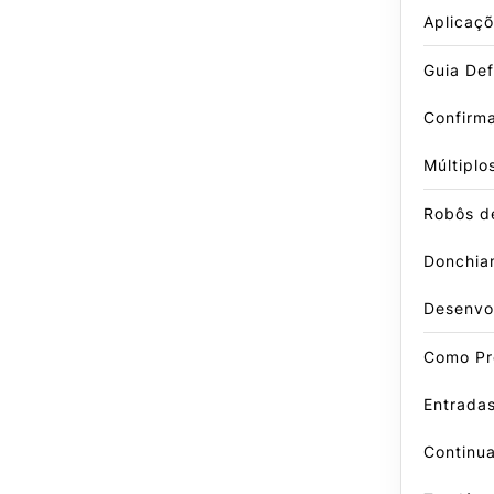
Aplicaçõ
Guia Defi
Confirm
Múltiplo
Robôs d
Donchian
Desenvo
Como Pr
Entradas
Continu