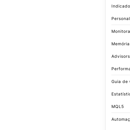
Indicado
Persona
Monitor
Memória
Advisors
Perform
Guia de 
Estatíst
MQL5
Automaç