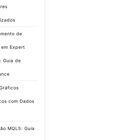
res
lizados
amento de
 em Expert
: Guia de
ance
Gráficos
icos com Dados
ão MQL5: Guia