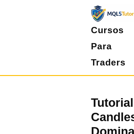
Pular
para
o
Cursos
conteúdo
Para
Traders
Tutoria
Candle
Dominar