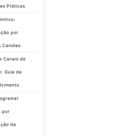
es Práticas
nitivo:
ação por
s Candles
e Canais de
: Guia de
lvimento
ogramar
 por
ação da