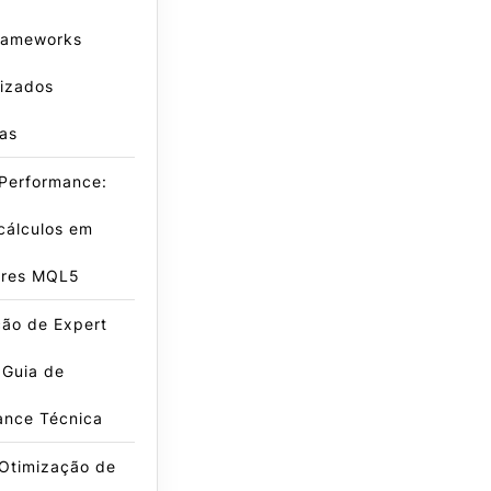
rameworks
lizados
as
 Performance:
cálculos em
ores MQL5
ção de Expert
 Guia de
ance Técnica
 Otimização de