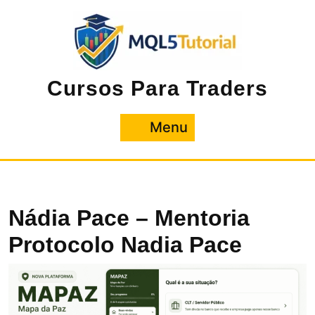
Pular
para
o
conteúdo
Cursos Para Traders
Menu
Menu
Nádia Pace – Mentoria
Protocolo Nadia Pace