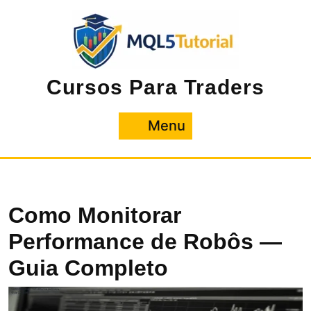
Pular
para
o
conteúdo
Cursos Para Traders
Menu
Menu
Como Monitorar
Performance de Robôs —
Guia Completo