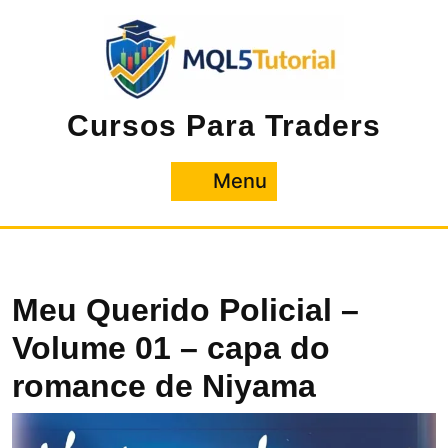
Pular
para
o
conteúdo
Cursos Para Traders
Menu
Menu
Meu Querido Policial –
Volume 01 – capa do
romance de Niyama