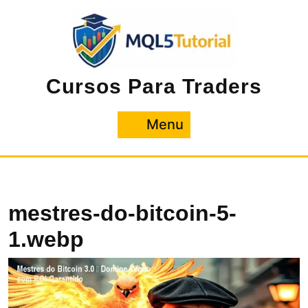
Pular
para
o
conteúdo
Cursos Para Traders
Menu
Menu
mestres-do-bitcoin-5-
1.webp