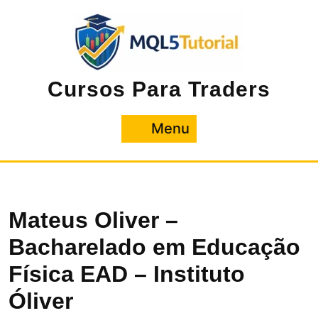
Pular
para
o
conteúdo
Cursos Para Traders
Menu
Menu
Mateus Oliver –
Bacharelado em Educação
Física EAD – Instituto
Óliver