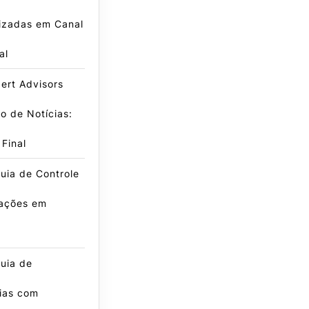
izadas em Canal
al
ert Advisors
ro de Notícias:
 Final
uia de Controle
ações em
g
uia de
ias com