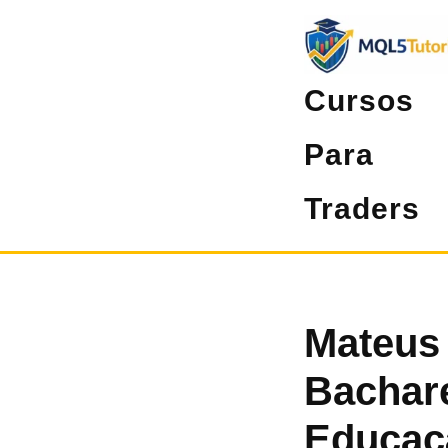
Pular
para
o
Cursos
conteúdo
Para
Traders
Mateus 
Bachar
Educaç