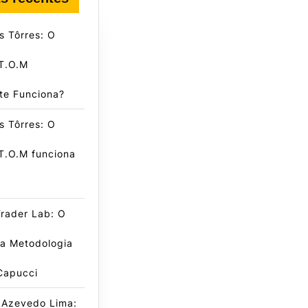
s Tôrres: O
T.O.M
te Funciona?
s Tôrres: O
T.O.M funciona
Trader Lab: O
da Metodologia
Capucci
 Azevedo Lima: