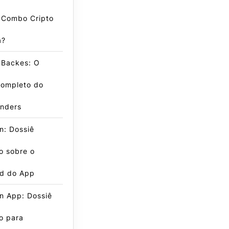
 Combo Cripto
a?
 Backes: O
Completo do
inders
n: Dossiê
o sobre o
d do App
n App: Dossiê
o para