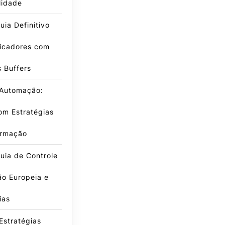
lidade
ia Definitivo
dicadores com
s Buffers
 Automação:
om Estratégias
irmação
uia de Controle
ão Europeia e
ias
Estratégias