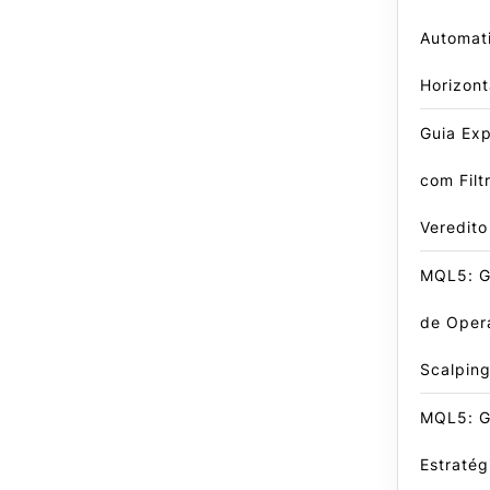
Automat
Horizont
Guia Exp
com Filt
Veredito
MQL5: G
de Oper
Scalpin
MQL5: G
Estratég