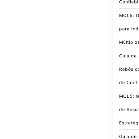
Confiabi
MQL5: Gu
para In
Múltiplo
Guia de
Robôs c
de Conf
MQL5: G
de Sess
Estratég
Guia de 