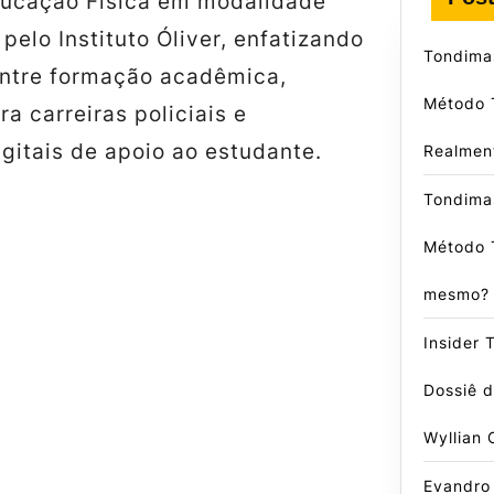
ducação Física em modalidade
pelo Instituto Óliver, enfatizando
Tondima
entre formação acadêmica,
Método 
a carreiras policiais e
gitais de apoio ao estudante.
Realmen
Tondima
Método 
mesmo?
Insider 
Dossiê 
Wyllian 
Evandro