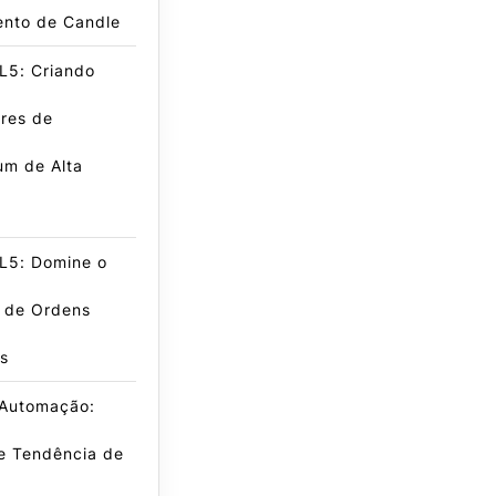
nto de Candle
L5: Criando
res de
m de Alta
L5: Domine o
e de Ordens
s
 Automação:
e Tendência de