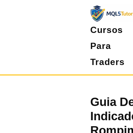
Pular
para
o
Cursos
conteúdo
Para
Traders
Guia De
Indicad
Rompim