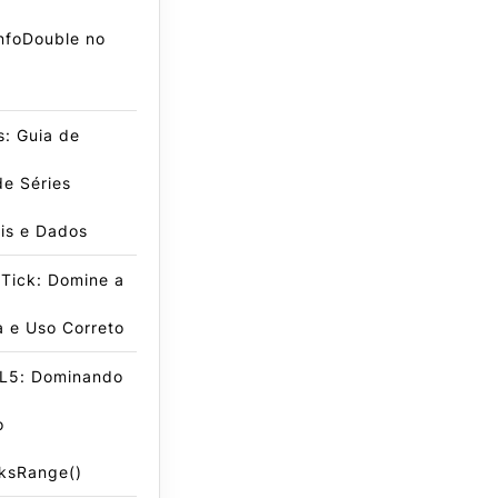
nfoDouble no
: Guia de
de Séries
is e Dados
Tick: Domine a
a e Uso Correto
L5: Dominando
o
ksRange()