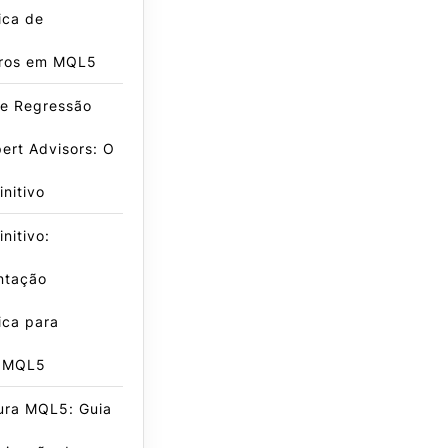
ica de
ros em MQL5
de Regressão
ert Advisors: O
initivo
nitivo:
ntação
ica para
s MQL5
ura MQL5: Guia