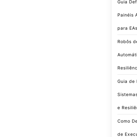
Guia Def
Painéis 
para EA
Robôs d
Automáti
Resiliên
Guia de
Sistemas
e Resili
Como De
de Exec