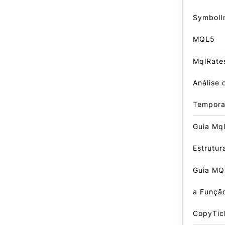
SymbolI
MQL5
MqlRates
Análise 
Tempora
Guia Mql
Estrutur
Guia MQ
a Funçã
CopyTic