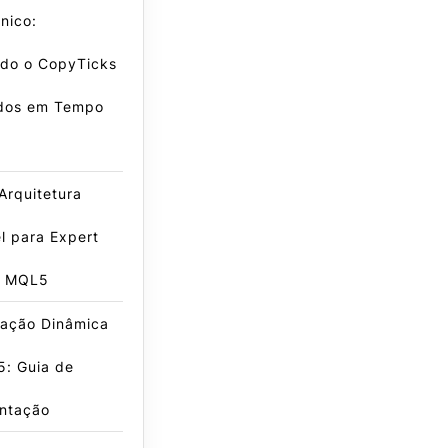
nico:
do o CopyTicks
dos em Tempo
Arquitetura
l para Expert
s MQL5
ração Dinâmica
: Guia de
ntação