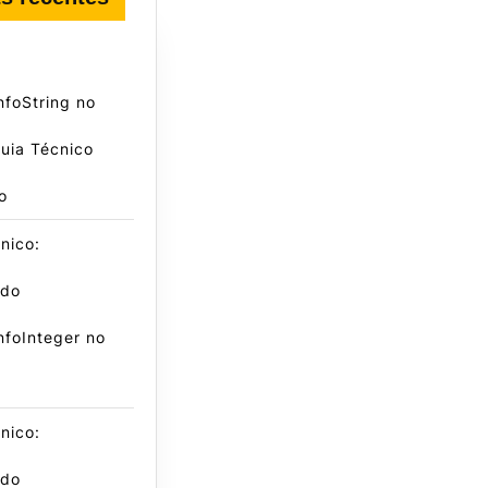
foString no
uia Técnico
o
nico:
ndo
nfoInteger no
nico:
ndo