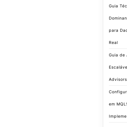
Guia Téc
Dominan
para Da
Real
Guia de 
Escaláve
Advisor
Configu
em MQL5
Impleme