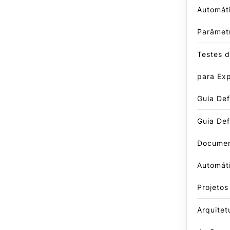
Automát
Parâmet
Testes 
para Exp
Guia Def
Guia Defi
Docume
Automát
Projeto
Arquitet