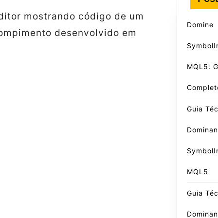
ditor mostrando código de um
Domine
rompimento desenvolvido em
SymbolIn
MQL5: G
Complet
Guia Téc
Domina
SymbolI
MQL5
Guia Téc
Domina