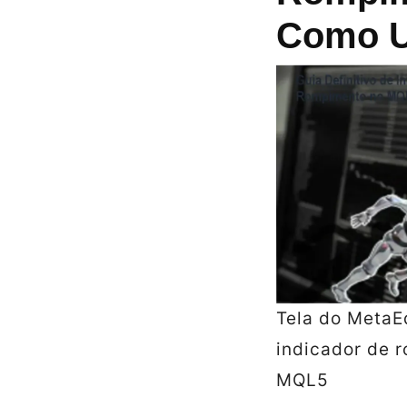
Como Us
Tela do MetaE
indicador de 
MQL5