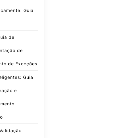
icamente: Guia
uia de
ntação de
nto de Exceções
eligentes: Guia
ração e
amento
o
Validação