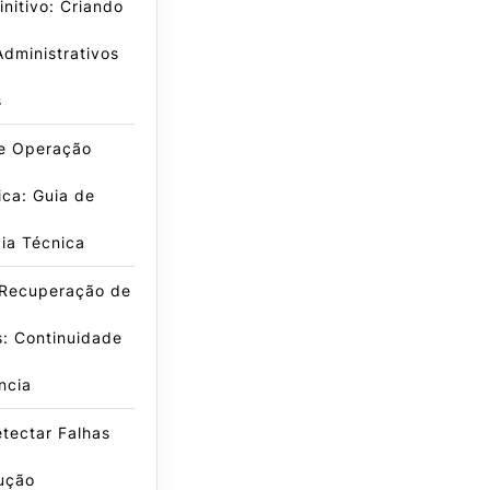
initivo: Criando
Administrativos
s
e Operação
ca: Guia de
cia Técnica
 Recuperação de
: Continuidade
ência
tectar Falhas
ução