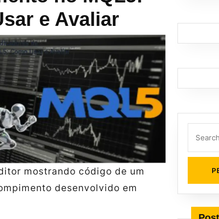
ar e Avaliar
Search
for:
ditor mostrando código de um
rompimento desenvolvido em
Post