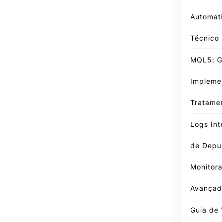
Automat
Técnico
MQL5: G
Impleme
Tratame
Logs Int
de Depu
Monitor
Avançad
Guia de 