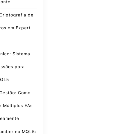
fonte
Criptografia de
ros em Expert
nico: Sistema
issões para
MQL5
 Gestão: Como
r Múltiplos EAs
neamente
umber no MQL5: