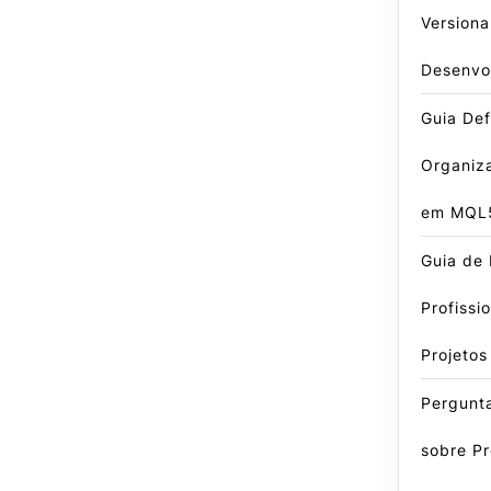
Version
Desenvo
Guia Defi
Organiz
em MQL
Guia de 
Profissi
Projeto
Pergunt
sobre P