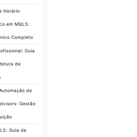
de Horário
co em MQL5:
cnico Completo
fissional: Guia
tetura de
s
 Automação de
dvisors: Gestão
buição
L5: Guia de