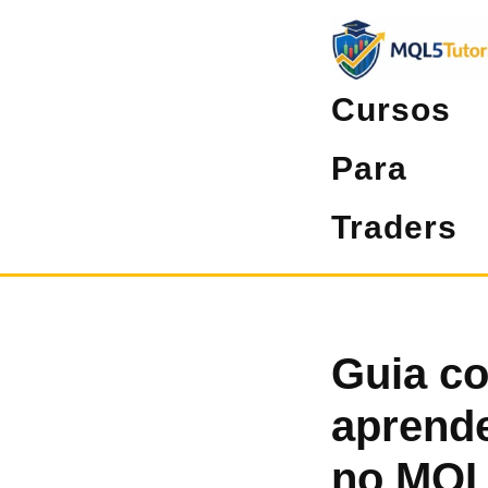
Pular
para
o
Cursos
conteúdo
Para
Traders
Guia co
aprende
no MQL