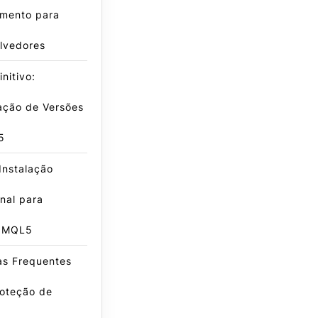
amento para
lvedores
nitivo:
ação de Versões
5
Instalação
onal para
s MQL5
as Frequentes
roteção de