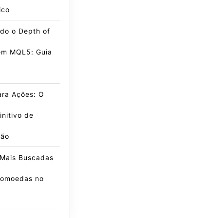
ico
do o Depth of
em MQL5: Guia
ra Ações: O
initivo de
ção
 Mais Buscadas
tomoedas no