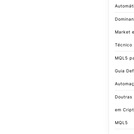
Automát
Dominan
Market 
Técnico
MQL5 pa
Guia Def
Automa
Doutras
em Crip
MQL5