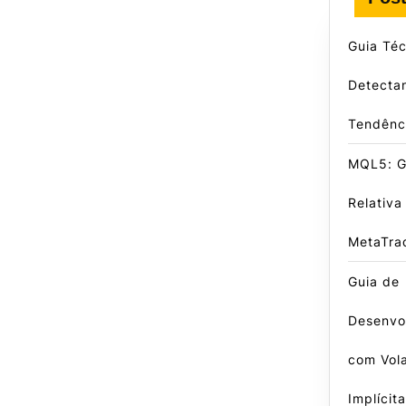
Guia Téc
Detecta
Tendênc
MQL5: G
Relativa
MetaTra
Guia de
Desenvo
com Vola
Implícita