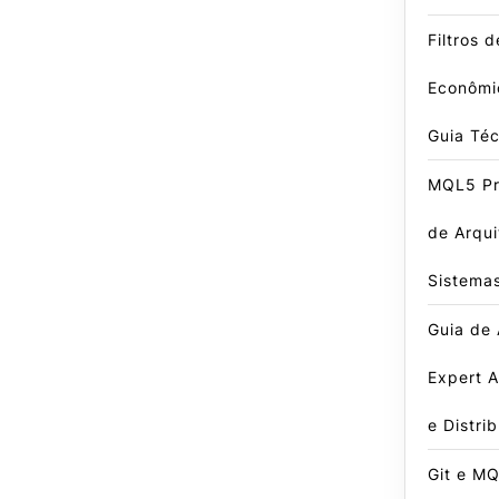
Filtros 
Econômi
Guia Té
MQL5 Pro
de Arqui
Sistema
Guia de
Expert A
e Distri
Git e MQ