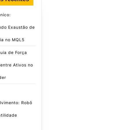
nico:
ndo Exaustão de
ia no MQL5
uia de Força
 entre Ativos no
der
lvimento: Robô
tilidade