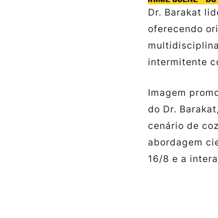
Dr. Barakat l
oferecendo or
multidisciplin
intermitente 
Imagem promo
do Dr. Baraka
cenário de co
abordagem cien
16/8 e a inter