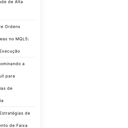
dade de Alta
de Ordens
neas no MQL5:
 Execução
ominando a
ll para
ias de
ia
Estratégias de
nto de Faixa