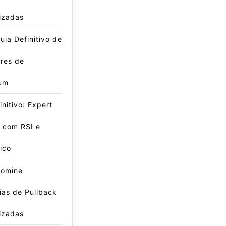
izadas
ia Definitivo de
res de
um
initivo: Expert
 com RSI e
ico
omine
ias de Pullback
izadas