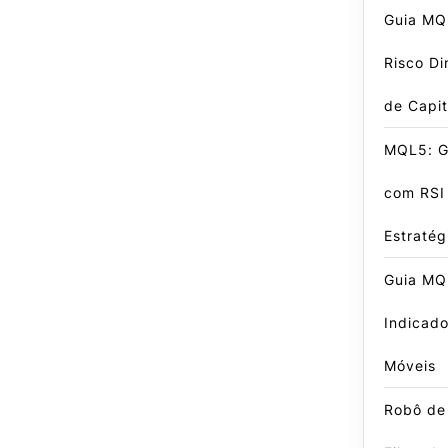
Guia MQ
Risco Di
de Capit
MQL5: G
com RSI
Estratég
Guia MQ
Indicad
Móveis
Robô de