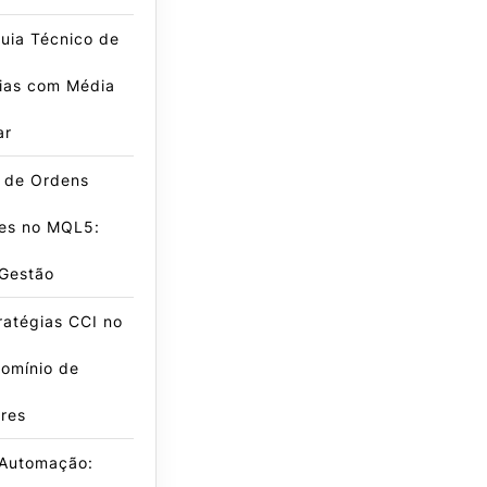
uia Técnico de
gias com Média
ar
e de Ordens
es no MQL5:
 Gestão
ratégias CCI no
omínio de
res
 Automação: