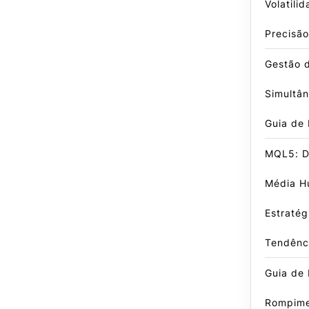
Volatili
Precisão
Gestão 
Simultâ
Guia de
MQL5: D
Média Hu
Estratég
Tendênc
Guia de 
Rompime