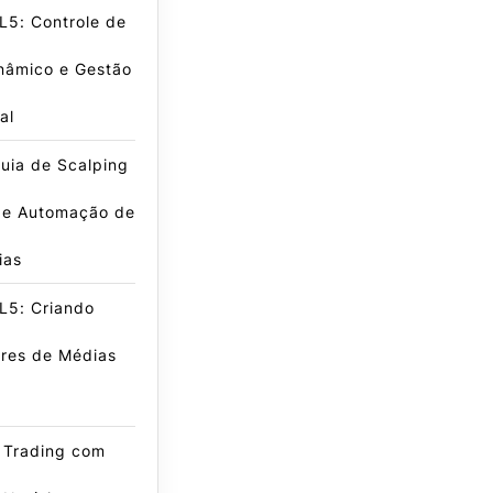
L5: Controle de
nâmico e Gestão
al
uia de Scalping
 e Automação de
ias
L5: Criando
ores de Médias
 Trading com