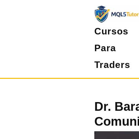
Pular
para
o
Cursos
conteúdo
Para
Traders
Dr. Bar
Comuni