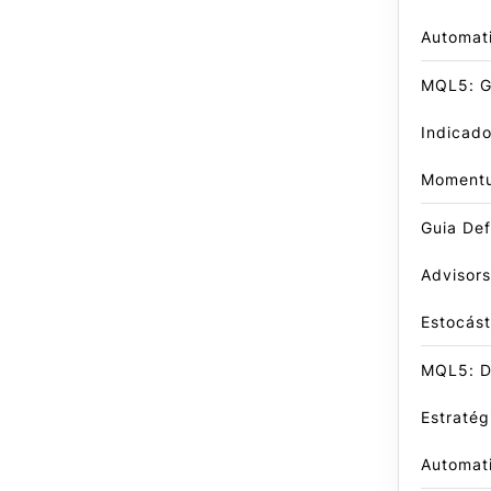
Automat
MQL5: Gu
Indicado
Moment
Guia Def
Advisors
Estocást
MQL5: D
Estratég
Automat