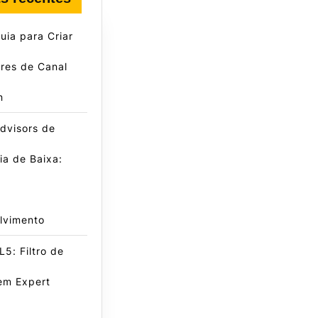
ia para Criar
res de Canal
n
dvisors de
a de Baixa:
lvimento
5: Filtro de
em Expert