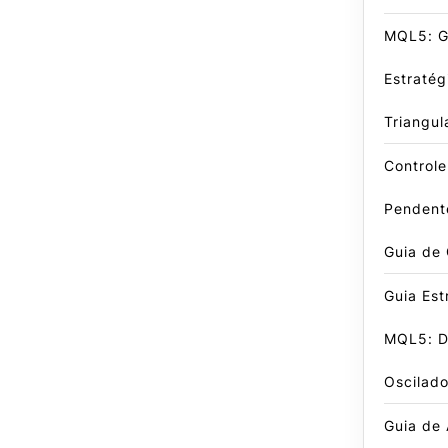
MQL5: G
Estraté
Triangul
Control
Pendent
Guia de
Guia Est
MQL5: D
Oscilado
Guia de