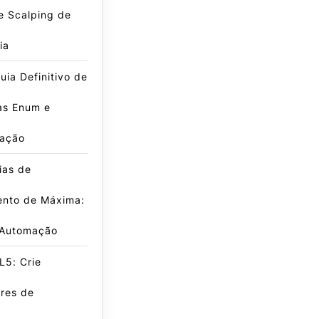
e Scalping de
ia
ia Definitivo de
as Enum e
ação
ias de
nto de Máxima:
 Automação
L5: Crie
res de