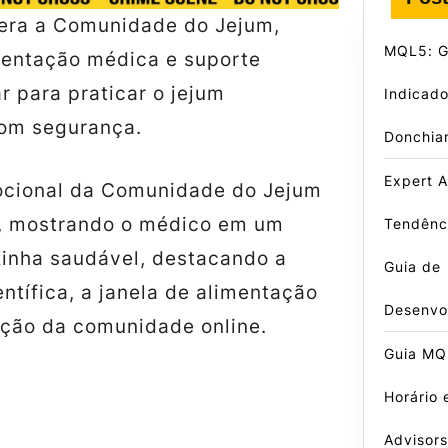
idera a Comunidade do Jejum,
MQL5: Gu
ientação médica e suporte
ar para praticar o jejum
Indicado
com segurança.
Donchia
Expert A
cional da Comunidade do Jejum
t, mostrando o médico em um
Tendênci
zinha saudável, destacando a
Guia de
tífica, a janela de alimentação
Desenvo
ação da comunidade online.
Guia MQL
Horário 
Advisors