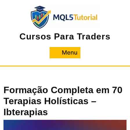
Pular
para
o
conteúdo
Cursos Para Traders
Menu
Menu
Formação Completa em 70
Terapias Holísticas –
Ibterapias