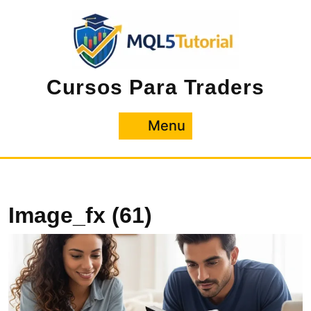
Pular
para
o
conteúdo
Cursos Para Traders
Menu
Menu
Image_fx (61)