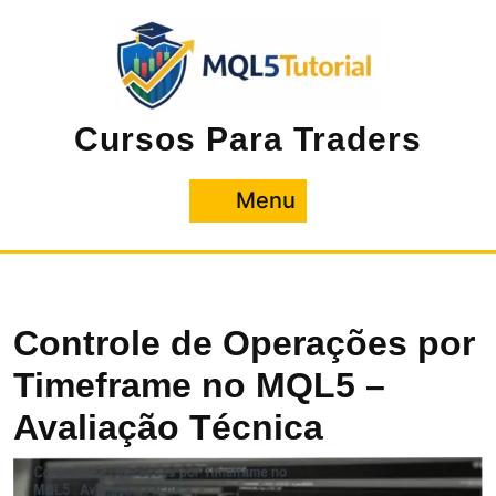
Pular
para
o
conteúdo
Cursos Para Traders
Menu
Menu
Controle de Operações por
Timeframe no MQL5 –
Avaliação Técnica