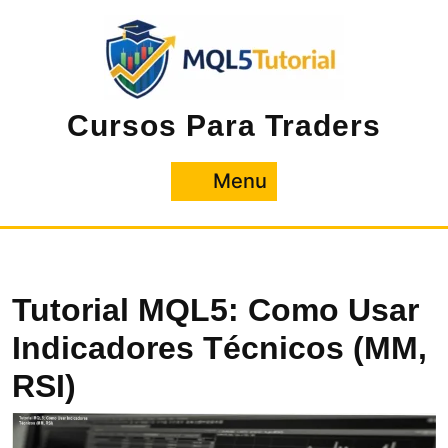
Pular
para
o
conteúdo
Cursos Para Traders
Menu
Menu
Tutorial MQL5: Como Usar
Indicadores Técnicos (MM,
RSI)