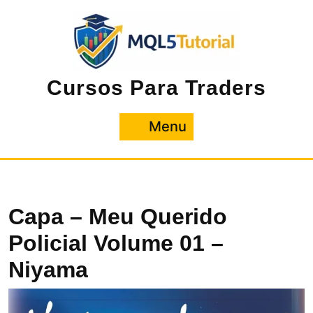
Pular
para
o
conteúdo
Cursos Para Traders
Menu
Menu
Capa – Meu Querido
Policial Volume 01 –
Niyama