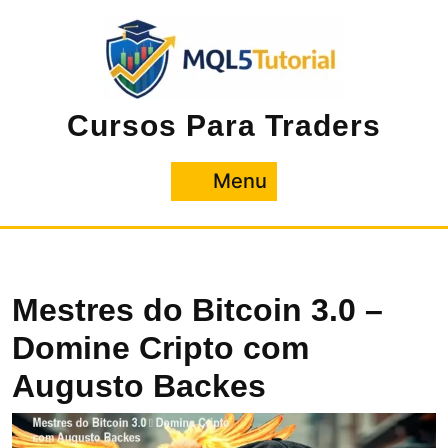
Pular
para
o
conteúdo
Cursos Para Traders
Menu
Menu
Mestres do Bitcoin 3.0 –
Domine Cripto com
Augusto Backes