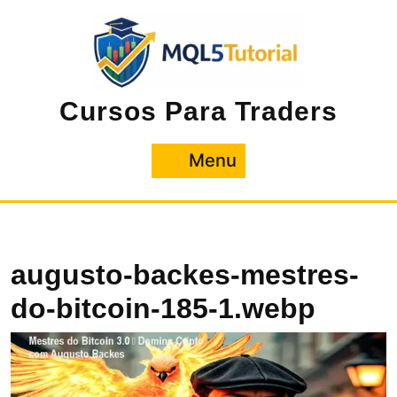
Pular
para
o
conteúdo
Cursos Para Traders
Menu
Menu
augusto-backes-mestres-
do-bitcoin-185-1.webp