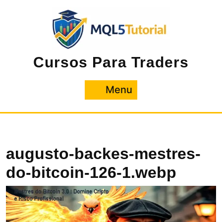
Pular
para
o
conteúdo
Cursos Para Traders
Menu
Menu
augusto-backes-mestres-
do-bitcoin-126-1.webp