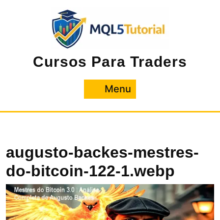
Pular
para
o
conteúdo
Cursos Para Traders
Menu
Menu
augusto-backes-mestres-
do-bitcoin-122-1.webp